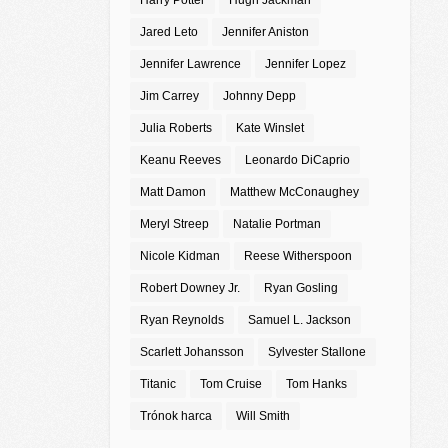
Harry Potter
Hugh Jackman
Jared Leto
Jennifer Aniston
Jennifer Lawrence
Jennifer Lopez
Jim Carrey
Johnny Depp
Julia Roberts
Kate Winslet
Keanu Reeves
Leonardo DiCaprio
Matt Damon
Matthew McConaughey
Meryl Streep
Natalie Portman
Nicole Kidman
Reese Witherspoon
Robert Downey Jr.
Ryan Gosling
Ryan Reynolds
Samuel L. Jackson
Scarlett Johansson
Sylvester Stallone
Titanic
Tom Cruise
Tom Hanks
Trónok harca
Will Smith