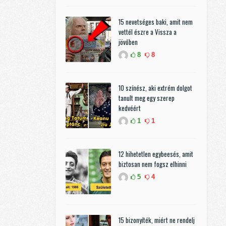
15 nevetséges baki, amit nem
vettél észre a Vissza a
jövőben
8
8
10 színész, aki extrém dolgot
tanult meg egy szerep
kedvéért
1
1
12 hihetetlen egybeesés, amit
biztosan nem fogsz elhinni
5
4
15 bizonyíték, miért ne rendelj