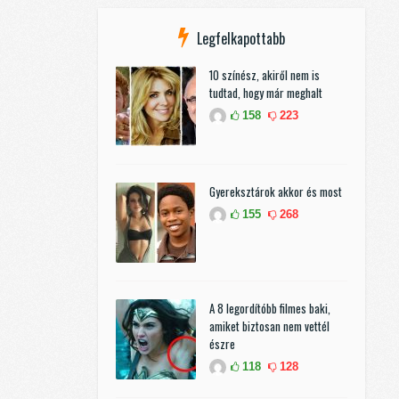
Legfelkapottabb
10 színész, akiről nem is
tudtad, hogy már meghalt
158
223
Gyereksztárok akkor és most
155
268
A 8 legordítóbb filmes baki,
amiket biztosan nem vettél
észre
118
128