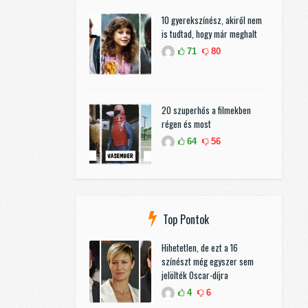
10 gyerekszínész, akiről nem
is tudtad, hogy már meghalt
71
80
20 szuperhős a filmekben
régen és most
64
56
Top Pontok
Hihetetlen, de ezt a 16
színészt még egyszer sem
jelölték Oscar-díjra
4
6