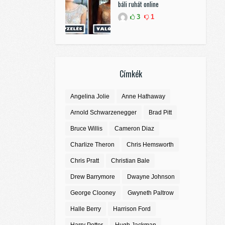
báli ruhát online
3
1
Címkék
Angelina Jolie
Anne Hathaway
Arnold Schwarzenegger
Brad Pitt
Bruce Willis
Cameron Diaz
Charlize Theron
Chris Hemsworth
Chris Pratt
Christian Bale
Drew Barrymore
Dwayne Johnson
George Clooney
Gwyneth Paltrow
Halle Berry
Harrison Ford