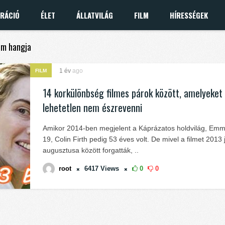
IRÁCIÓ
ÉLET
ÁLLATVILÁG
FILM
HÍRESSÉGEK
fém hangja
1 év
ago
FILM
14 korkülönbség filmes párok között, amelyeket
lehetetlen nem észrevenni
Amikor 2014-ben megjelent a Káprázatos holdvilág, Em
19, Colin Firth pedig 53 éves volt. De mivel a filmet 2013 
augusztusa között forgatták, ..
root
6417
Views
0
0