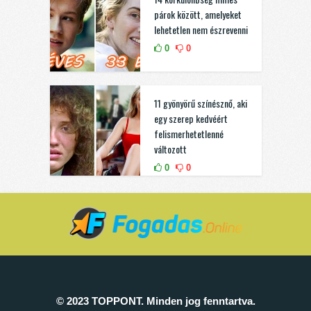
párok között, amelyeket
lehetetlen nem észrevenni
0
0
11 gyönyörű színésznő, aki
egy szerep kedvéért
felismerhetetlenné
változott
0
0
© 2023 TOPPONT. Minden jog fenntartva.