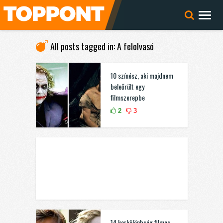
All posts tagged in: A felolvasó
10 színész, aki majdnem
beleőrült egy
filmszerepbe
2
3
14 korkülönbség filmes