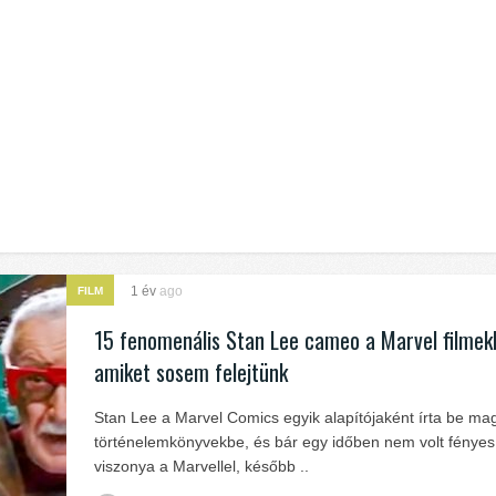
1 év
ago
FILM
15 fenomenális Stan Lee cameo a Marvel filmek
amiket sosem felejtünk
Stan Lee a Marvel Comics egyik alapítójaként írta be ma
történelemkönyvekbe, és bár egy időben nem volt fényes
viszonya a Marvellel, később ..