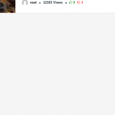
root
12183
Views
0
3