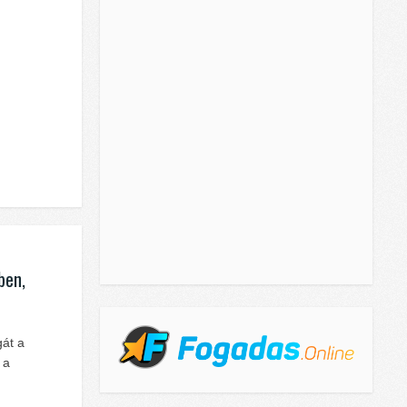
ben,
gát a
 a