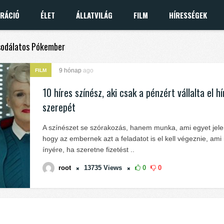
IRÁCIÓ
ÉLET
ÁLLATVILÁG
FILM
HÍRESSÉGEK
csodálatos Pókember
9 hónap
ago
FILM
10 híres színész, aki csak a pénzért vállalta el hí
szerepét
A színészet se szórakozás, hanem munka, ami egyet jelen
hogy az embernek azt a feladatot is el kell végeznie, ami
ínyére, ha szeretne fizetést ..
root
13735
Views
0
0