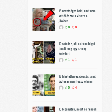
15 nevetséges baki, amit nem
vettél észre a Vissza a
jövőben
8
8
10 színész, aki extrém dolgot
tanult meg egy szerep
kedvéért
1
1
12 hihetetlen egybeesés, amit
biztosan nem fogsz elhinni
5
4
15 bizonyíték, miért ne rendelj