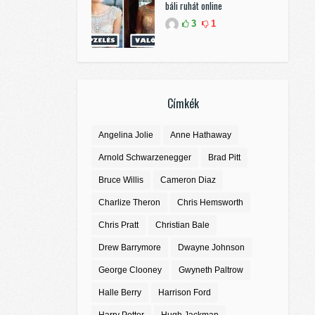
báli ruhát online
3
1
Címkék
Angelina Jolie
Anne Hathaway
Arnold Schwarzenegger
Brad Pitt
Bruce Willis
Cameron Diaz
Charlize Theron
Chris Hemsworth
Chris Pratt
Christian Bale
Drew Barrymore
Dwayne Johnson
George Clooney
Gwyneth Paltrow
Halle Berry
Harrison Ford