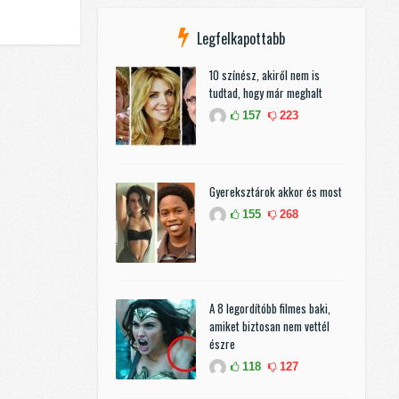
Legfelkapottabb
10 színész, akiről nem is
tudtad, hogy már meghalt
157
223
Gyereksztárok akkor és most
155
268
A 8 legordítóbb filmes baki,
amiket biztosan nem vettél
észre
118
127