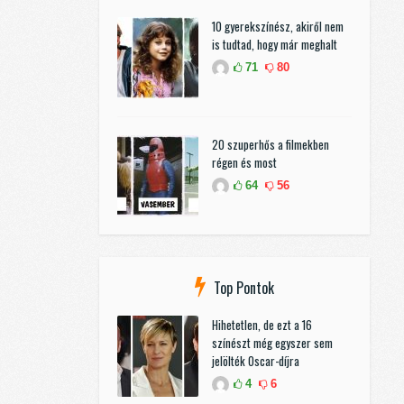
10 gyerekszínész, akiről nem
is tudtad, hogy már meghalt
71
80
20 szuperhős a filmekben
régen és most
64
56
Top Pontok
Hihetetlen, de ezt a 16
színészt még egyszer sem
jelölték Oscar-díjra
4
6