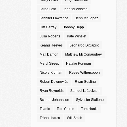
Harry Potter
Hugh Jackman
Jared Leto
Jennifer Aniston
Jennifer Lawrence
Jennifer Lopez
Jim Carrey
Johnny Depp
Julia Roberts
Kate Winslet
Keanu Reeves
Leonardo DiCaprio
Matt Damon
Matthew McConaughey
Meryl Streep
Natalie Portman
Nicole Kidman
Reese Witherspoon
Robert Downey Jr.
Ryan Gosling
Ryan Reynolds
Samuel L. Jackson
Scarlett Johansson
Sylvester Stallone
Titanic
Tom Cruise
Tom Hanks
Trónok harca
Will Smith