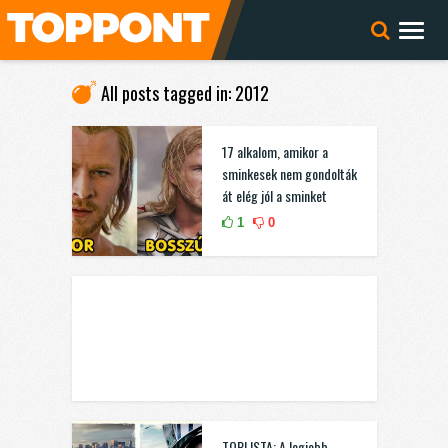
All posts tagged in: 2012
17 alkalom, amikor a
sminkesek nem gondolták
át elég jól a sminket
1
0
TOPLISTA: A legjobb