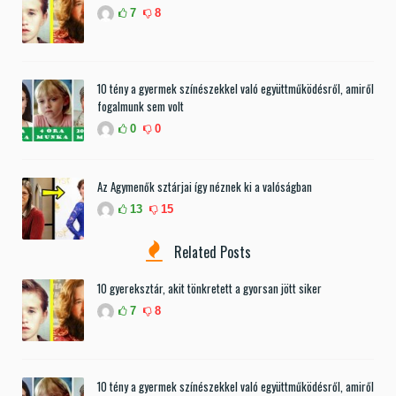
7
8
10 tény a gyermek színészekkel való együttműködésről, amiről
fogalmunk sem volt
0
0
Az Agymenők sztárjai így néznek ki a valóságban
13
15
Related Posts
10 gyereksztár, akit tönkretett a gyorsan jött siker
7
8
10 tény a gyermek színészekkel való együttműködésről, amiről