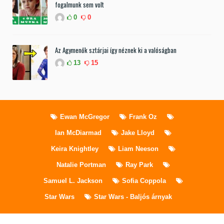
fogalmunk sem volt
0
0
Az Agymenők sztárjai így néznek ki a valóságban
13
15
Ewan McGregor
Frank Oz
Ian McDiarmad
Jake Lloyd
Keira Knightley
Liam Neeson
Natalie Portman
Ray Park
Samuel L. Jackson
Sofia Coppola
Star Wars
Star Wars - Baljós árnyak