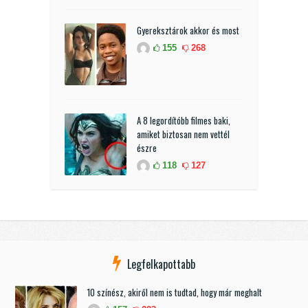
Gyereksztárok akkor és most
155
268
A 8 legordítóbb filmes baki,
amiket biztosan nem vettél
észre
118
127
Legfelkapottabb
10 színész, akiről nem is tudtad, hogy már meghalt