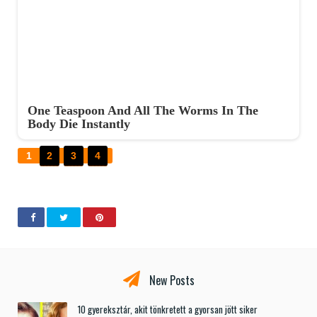
One Teaspoon And All The Worms In The
Body Die Instantly
1
2
3
4
New Posts
10 gyereksztár, akit tönkretett a gyorsan jött siker