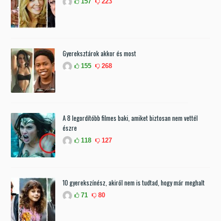
157
223
Gyereksztárok akkor és most
155
268
A 8 legordítóbb filmes baki, amiket biztosan nem vettél
észre
118
127
10 gyerekszínész, akiről nem is tudtad, hogy már meghalt
71
80