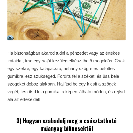
Ha biztonságban akarod tudni a pénzedet vagy az értékes
irataidat, íme egy saját kezűleg elkészíthető megoldás. Csak
egy székre, egy kalapácsra, néhány szögre és befőttes
gumikra lesz szükséged. Fordíts fel a széket, és üss bele
szögeket doboz alakban. Hajlítsd be egy kicsit a szögek
végét, feszítsd ki a gumikat a képen látható módon, és rejtsd
alá az értékeidet!
3) Hogyan szabadulj meg a csúsztatható
műanyag bilincsektől