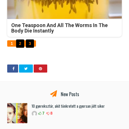
One Teaspoon And All The Worms In The
Body Die Instantly
1
2
3
New Posts
10 gyereksztár, akit tönkretett a gyorsan jött siker
7
8