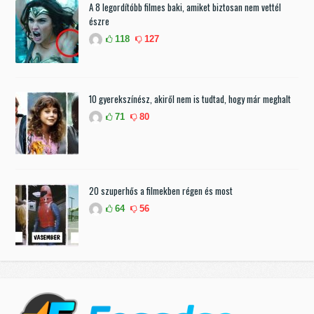
A 8 legordítóbb filmes baki, amiket biztosan nem vettél
észre
118
127
10 gyerekszínész, akiről nem is tudtad, hogy már meghalt
71
80
20 szuperhős a filmekben régen és most
64
56