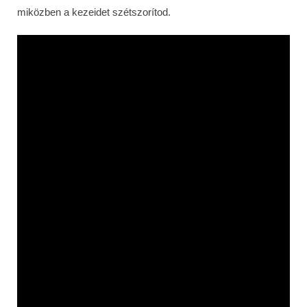
miközben a kezeidet szétszorítod.