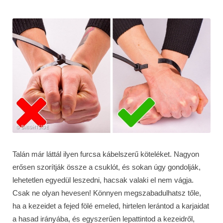
Talán már láttál ilyen furcsa kábelszerű köteléket. Nagyon
erősen szorítják össze a csuklót, és sokan úgy gondolják,
lehetetlen egyedül leszedni, hacsak valaki el nem vágja.
Csak ne olyan hevesen! Könnyen megszabadulhatsz tőle,
ha a kezeidet a fejed fölé emeled, hirtelen lerántod a karjaidat
a hasad irányába, és egyszerűen lepattintod a kezeidről,