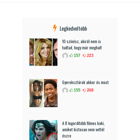
Legkedveltebb
10 színész, akiről nem is
tudtad, hogy már meghalt
157
223
Gyereksztárok akkor és most
155
268
A 8 legordítóbb filmes baki,
amiket biztosan nem vettél
észre