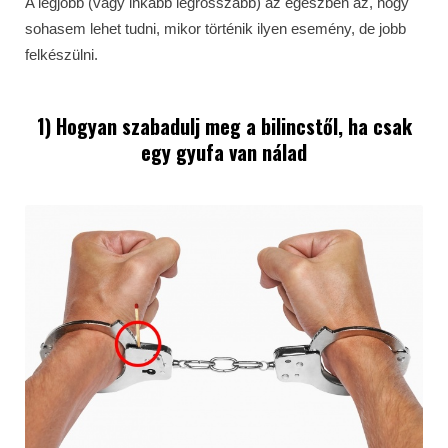
A legjobb (vagy inkább legrosszabb) az egészben az, hogy
sohasem lehet tudni, mikor történik ilyen esemény, de jobb
felkészülni.
1) Hogyan szabadulj meg a bilincstől, ha csak
egy gyufa van nálad