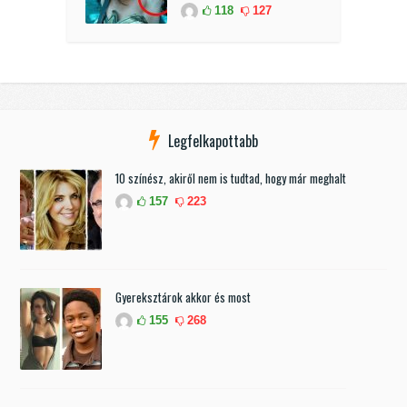
118
127
Legfelkapottabb
10 színész, akiről nem is tudtad, hogy már meghalt
157
223
Gyereksztárok akkor és most
155
268