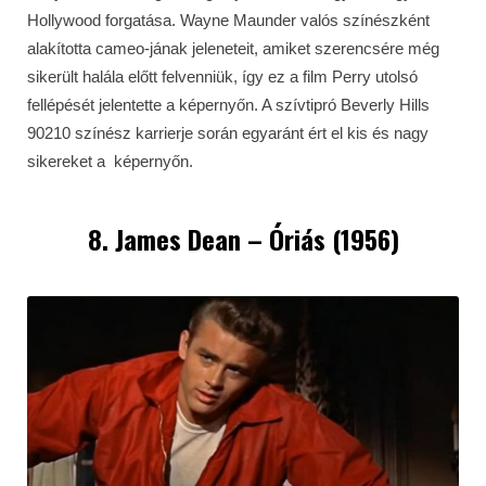
Hollywood forgatása. Wayne Maunder valós színészként
alakította cameo-jának jeleneteit, amiket szerencsére még
sikerült halála előtt felvenniük, így ez a film Perry utolsó
fellépését jelentette a képernyőn. A szívtipró Beverly Hills
90210 színész karrierje során egyaránt ért el kis és nagy
sikereket a képernyőn.
8. James Dean – Óriás (1956)