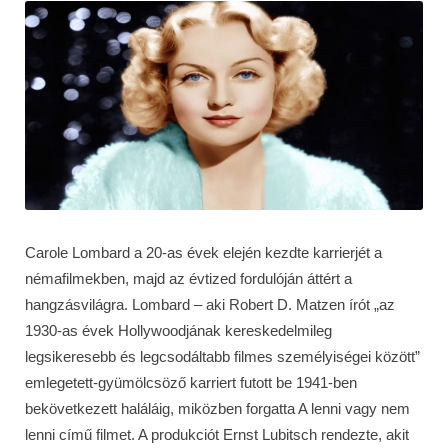
Carole Lombard a 20-as évek elején kezdte karrierjét a
némafilmekben, majd az évtized fordulóján áttért a
hangzásvilágra. Lombard – aki Robert D. Matzen írót „az
1930-as évek Hollywoodjának kereskedelmileg
legsikeresebb és legcsodáltabb filmes személyiségei között”
emlegetett-gyümölcsöző karriert futott be 1941-ben
bekövetkezett haláláig, miközben forgatta A lenni vagy nem
lenni című filmet. A produkciót Ernst Lubitsch rendezte, akit