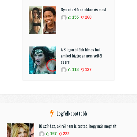
Gyereksztárok akkor és most
155
268
A 8 legordítóbb filmes baki,
amiket biztosan nem vettél
észre
118
127
Legfelkapottabb
10 színész, akiről nem is tudtad, hogy már meghalt
157
222