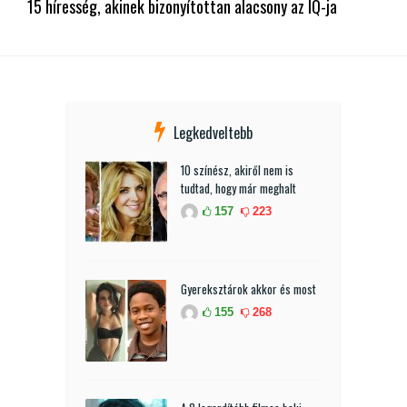
15 híresség, akinek bizonyítottan alacsony az IQ-ja
Legkedveltebb
10 színész, akiről nem is
tudtad, hogy már meghalt
157
223
Gyereksztárok akkor és most
155
268