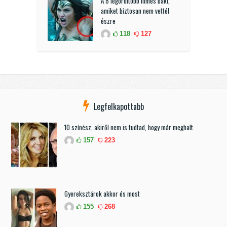
A 8 legordítóbb filmes baki,
amiket biztosan nem vettél
észre
118
127
Legfelkapottabb
10 színész, akiről nem is tudtad, hogy már meghalt
157
223
Gyereksztárok akkor és most
155
268