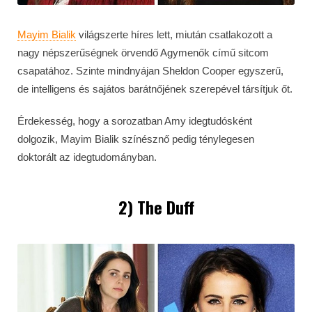
Mayim Bialik
világszerte híres lett, miután csatlakozott a
nagy népszerűségnek örvendő Agymenők című sitcom
csapatához. Szinte mindnyájan Sheldon Cooper egyszerű,
de intelligens és sajátos barátnőjének szerepével társítjuk őt.
Érdekesség, hogy a sorozatban Amy idegtudósként
dolgozik, Mayim Bialik színésznő pedig ténylegesen
doktorált az idegtudományban.
2) The Duff