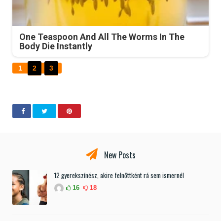
One Teaspoon And All The Worms In The
Body Die Instantly
1
2
3
New Posts
12 gyerekszínész, akire felnőttként rá sem ismernél
16
18