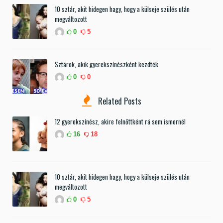
10 sztár, akit hidegen hagy, hogy a külseje szülés után
megváltozott
0
5
Sztárok, akik gyerekszínészként kezdték
0
0
Related Posts
12 gyerekszínész, akire felnőttként rá sem ismernél
16
18
10 sztár, akit hidegen hagy, hogy a külseje szülés után
megváltozott
0
5