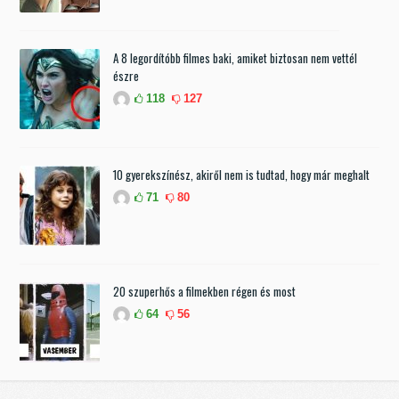
A 8 legordítóbb filmes baki, amiket biztosan nem vettél
észre
118
127
10 gyerekszínész, akiről nem is tudtad, hogy már meghalt
71
80
20 szuperhős a filmekben régen és most
64
56