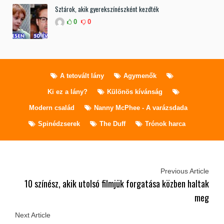
Sztárok, akik gyerekszínészként kezdték
0
0
A tetovált lány
Agymenők
Ki ez a lány?
Különös kívánság
Modern család
Nanny McPhee - A varázsdada
Spinédzserek
The Duff
Trónok harca
Previous Article
10 színész, akik utolsó filmjük forgatása közben haltak
meg
Next Article