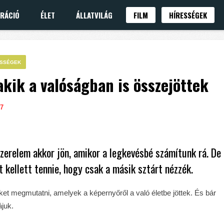
IRÁCIÓ
ÉLET
ÁLLATVILÁG
FILM
HÍRESSÉGEK
ESSÉGEK
akik a valóságban is összejöttek
7
erelem akkor jön, amikor a legkevésbé számítunk rá. De
kellett tennie, hogy csak a másik sztárt nézzék.
ket megmutatni, amelyek a képernyőről a való életbe jöttek. És bár
ájuk.