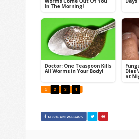
Worms Come Out Of You
Days 
In The Morning!
Doctor: One Teaspoon Kills
Fungu
All Worms in Your Body!
Dies 
at Ni
1
2
3
4
SHARE ON FACEBOOK