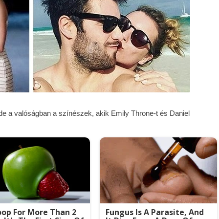
e a valóságban a színészek, akik Emily Throne-t és Daniel
op For More Than 2
Fungus Is A Parasite, And