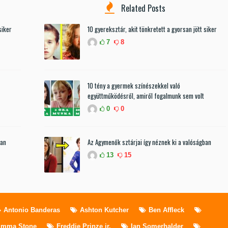
Related Posts
siker
10 gyereksztár, akit tönkretett a gyorsan jött siker
7
8
10 tény a gyermek színészekkel való
együttműködésről, amiről fogalmunk sem volt
0
0
ban
Az Agymenők sztárjai így néznek ki a valóságban
13
15
Antonio Banderas
Ashton Kutcher
Ben Affleck
mma Stone
Freddie Prinze jr.
Ian Somerhalder