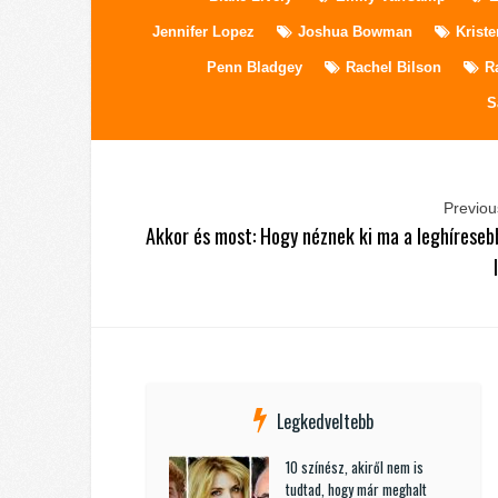
Jennifer Lopez
Joshua Bowman
Kriste
Penn Bladgey
Rachel Bilson
R
S
Previous
Akkor és most: Hogy néznek ki ma a leghíreseb
Legkedveltebb
10 színész, akiről nem is
tudtad, hogy már meghalt