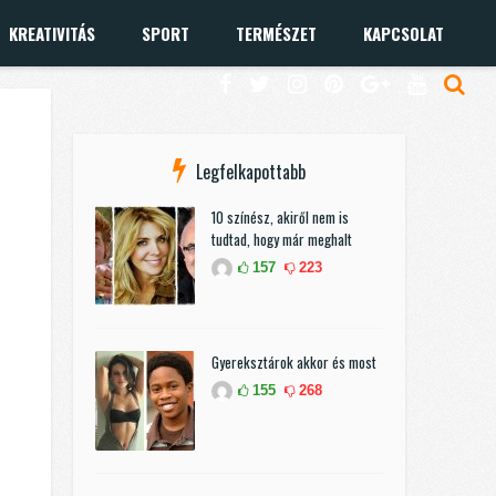
KREATIVITÁS
SPORT
TERMÉSZET
KAPCSOLAT
Legfelkapottabb
10 színész, akiről nem is
tudtad, hogy már meghalt
157
223
Gyereksztárok akkor és most
155
268