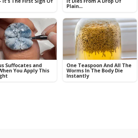
- It's The First Sign Of
It Dies From A Drop Of
Plain...
s Suffocates and
One Teaspoon And All The
When You Apply This
Worms In The Body Die
ght
Instantly