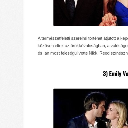
A természetfeletti szerelmi történet átjutott a ké
közösen éltek az örökkévalóságban, a valóságos 
és Ian most feleségül vette Nikki Reed színészn
3) Emily 