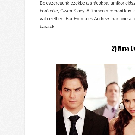
Beleszerettünk ezekbe a srácokba, amikor elős
barátnője, Gwen Stacy. A filmben a romantikus ka
való életben. Bár Emma és Andrew már nincsene
barátok.
2) Nina D