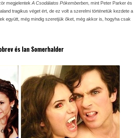
zör megjelentek
A Csodálatos Pókemberben
, mint Peter Parker és
land tragikus véget ért, de ez volt a szerelmi történetük kezdete a
k együtt, még mindig szeretjük őket, még akkor is, hogyha csak
obrev és Ian Somerhalder