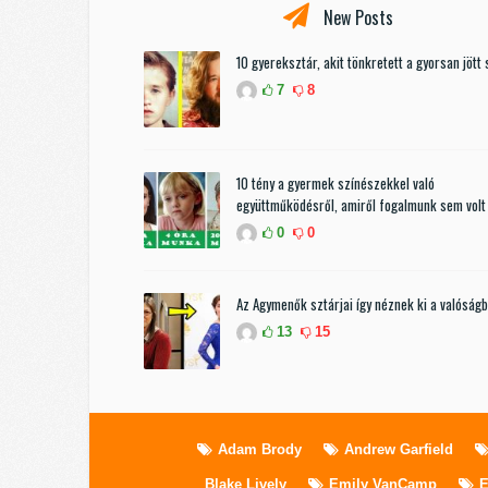
New Posts
10 gyereksztár, akit tönkretett a gyorsan jött 
7
8
10 tény a gyermek színészekkel való
együttműködésről, amiről fogalmunk sem volt
0
0
Az Agymenők sztárjai így néznek ki a valóság
13
15
Adam Brody
Andrew Garfield
Blake Lively
Emily VanCamp
E