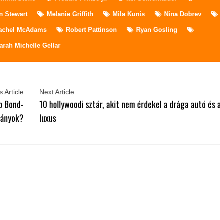
n Stewart
Melanie Griffith
Mila Kunis
Nina Dobrev
achel McAdams
Robert Pattinson
Ryan Gosling
arah Michelle Gellar
 Article
Next Article
b Bond-
10 hollywoodi sztár, akit nem érdekel a drága autó és 
lányok?
luxus