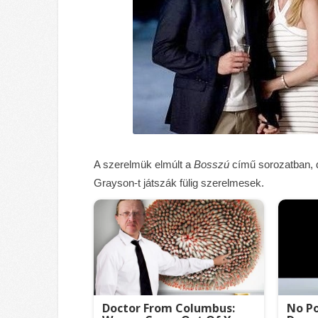
A szerelmük elmúlt a
Bosszú
című sorozatban, d
Grayson-t játszák fülig szerelmesek.
Doctor From Columbus:
No Po