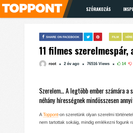
SZÓRAKOZÁS
INSP
SHARE ON FACEBOOK
FILM
HÍR
11 filmes szerelmespár, 
root
2 év
ago
76516
Views
14
Szerelem… A legtöbb ember számára a sz
néhány hírességnek mindösszesen annyit 
A
Toppont
-on szeretünk olyan szerelmi története
nem tartottak sokáig, mindig emlékezni fogunk r