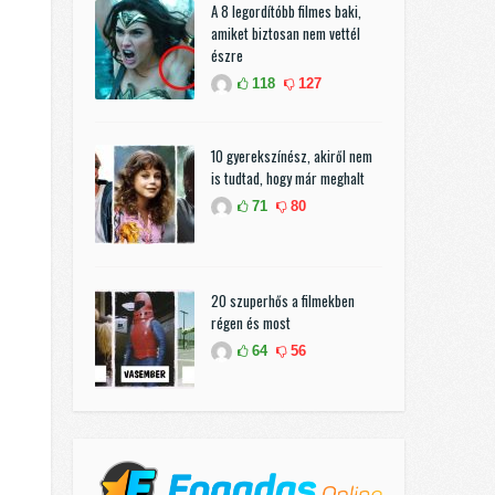
A 8 legordítóbb filmes baki,
amiket biztosan nem vettél
észre
118
127
10 gyerekszínész, akiről nem
is tudtad, hogy már meghalt
71
80
20 szuperhős a filmekben
régen és most
64
56