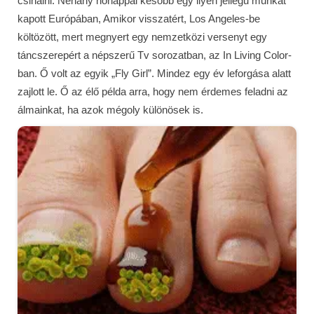
csinálni. Néhány hónappal később egy ilyen jellegű munkát
kapott Európában, Amikor visszatért, Los Angeles-be
költözött, mert megnyert egy nemzetközi versenyt egy
táncszerepért a népszerű Tv sorozatban, az In Living Color-
ban. Ő volt az egyik „Fly Girl”. Mindez egy év leforgása alatt
zajlott le. Ő az élő példa arra, hogy nem érdemes feladni az
álmainkat, ha azok mégoly különösek is.