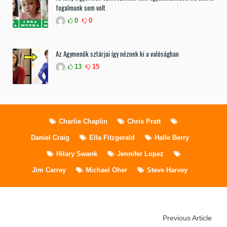
fogalmunk sem volt
0
0
Az Agymenők sztárjai így néznek ki a valóságban
13
15
Charlie Chaplin
Chris Pratt
Daniel Craig
Ella Fitzgerald
Halle Berry
Hilary Swank
Jennifer Lopez
Jim Carrey
Michael Oher
Steve Harvey
Previous Article