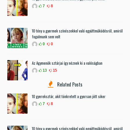
7
8
10 tény a gyermek színészekkel való együttműködésről, amiről
fogalmunk sem volt
0
0
Az Agymenők sztárjai így néznek ki a valóságban
13
15
Related Posts
10 gyereksztár, akit tönkretett a gyorsan jött siker
7
8
10 tény a gyermek színészekkel való együttműködésről, amiről