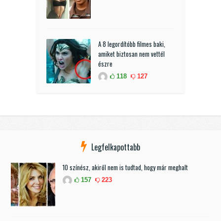
A 8 legordítóbb filmes baki,
amiket biztosan nem vettél
észre
118
127
Legfelkapottabb
10 színész, akiről nem is tudtad, hogy már meghalt
157
223