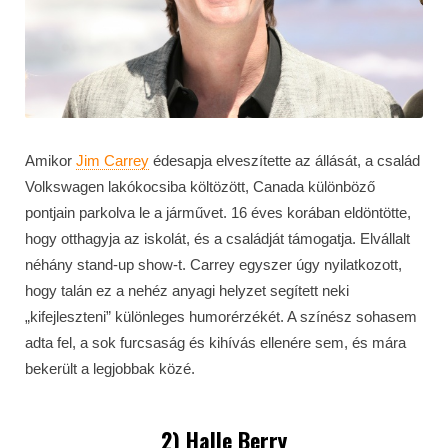
Amikor
Jim Carrey
édesapja elveszítette az állását, a család
Volkswagen lakókocsiba költözött, Canada különböző
pontjain parkolva le a járművet. 16 éves korában eldöntötte,
hogy otthagyja az iskolát, és a családját támogatja. Elvállalt
néhány stand-up show-t. Carrey egyszer úgy nyilatkozott,
hogy talán ez a nehéz anyagi helyzet segített neki
„kifejleszteni” különleges humorérzékét. A színész sohasem
adta fel, a sok furcsaság és kihívás ellenére sem, és mára
bekerült a legjobbak közé.
2) Halle Berry