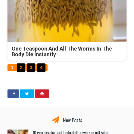
One Teaspoon And All The Worms In The
Body Die Instantly
1
2
3
4
New Posts
10 gyereksztár, akit tönkretett a gyorsan jött siker