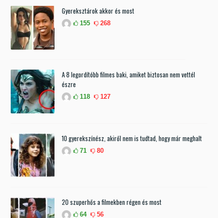
Gyereksztárok akkor és most
155
268
A 8 legordítóbb filmes baki, amiket biztosan nem vettél
észre
118
127
10 gyerekszínész, akiről nem is tudtad, hogy már meghalt
71
80
20 szuperhős a filmekben régen és most
64
56