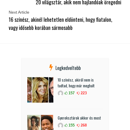
20 világsztár, akik nem hajlandóak öregedni
Next Article
16 színész, akinél lehetetlen eldönteni, hogy fiatalon,
vagy idősebb korában sármosabb
Legkedveltebb
10 színész, akiről nem is
tudtad, hogy már meghalt
157
223
Gyereksztárok akkor és most
155
268