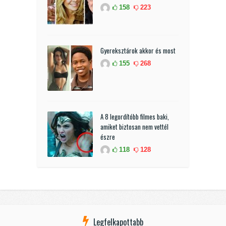
158
223
Gyereksztárok akkor és most
155
268
A 8 legordítóbb filmes baki,
amiket biztosan nem vettél
észre
118
128
Legfelkapottabb