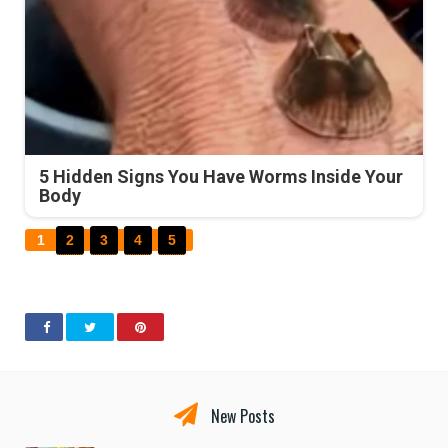
5 Hidden Signs You Have Worms Inside Your
Body
1
2
3
4
5
New Posts