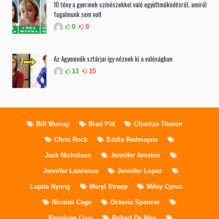
10 tény a gyermek színészekkel való együttműködésről, amiről
fogalmunk sem volt
0
0
Az Agymenők sztárjai így néznek ki a valóságban
13
15
Bill Murray
Brad Pitt
Charlize Theron
Chris Rock
Eddie Redmayne
Jack Nicholson
Jennifer Aniston
Jennifer Lawrence
Jennifer Lopez
Lupita Nyong
Meryl Streep
Miley Cyrus
Nicolas Cage
Octavia Spencer
Penelope Cruz
Robert De Niro