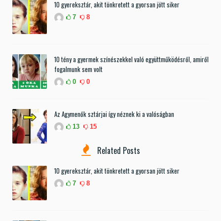
10 gyereksztár, akit tönkretett a gyorsan jött siker
7
8
10 tény a gyermek színészekkel való együttműködésről, amiről
fogalmunk sem volt
0
0
Az Agymenők sztárjai így néznek ki a valóságban
13
15
Related Posts
10 gyereksztár, akit tönkretett a gyorsan jött siker
7
8