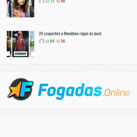
71
80
20 szuperhős a filmekben régen és most
64
56