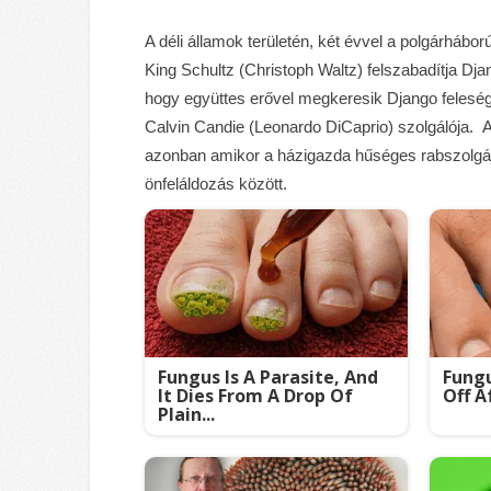
A déli államok területén, két évvel a polgárhábor
King Schultz (Christoph Waltz) felszabadítja Dja
hogy együttes erővel megkeresik Django feleség
Calvin Candie (Leonardo DiCaprio) szolgálója. 
azonban amikor a házigazda hűséges rabszolgája
önfeláldozás között.
Fungus Is A Parasite, And
Fungu
It Dies From A Drop Of
Off A
Plain...