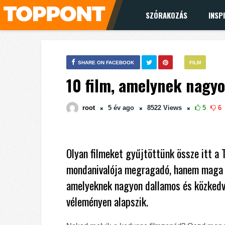
SZÓRAKOZÁS
INSP
SHARE ON FACEBOOK
FILM
10 film, amelynek nagyo
root
5 év
ago
8522
Views
5
6
Olyan filmeket gyűjtöttünk össze itt a 
mondanivalója megragadó, hanem maga a z
amelyeknek nagyon dallamos és közkedvel
véleményen alapszik.