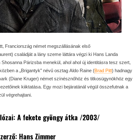
alatt, Franciország német megszállásának első
urent) családját a lány szeme láttára végzi ki Hans Landa
 Shosanna Párizsba menekül, ahol ahol új identitásra tesz szert,
közben a „Brigantyk” névű osztag Aldo Raine (
Brad Pitt
) hadnagy
ark (Diane Kruger) német színésznőhöz és titkosügynökhöz egy
zetőinek kiiktatása. Egy mozi bejáratánál végül összefutnak a
ül végrehajtani.
lózai: A fekete gyöngy átka /2003/
zerző: Hans Zimmer