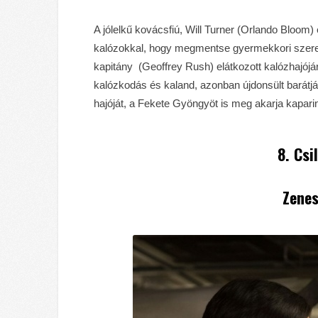
A jólelkű kovácsfiú, Will Turner (Orlando Bloom
kalózokkal, hogy megmentse gyermekkori szerelm
kapitány (Geoffrey Rush) elátkozott kalózhajójá
kalózkodás és kaland, azonban újdonsült barát
hajóját, a Fekete Gyöngyöt is meg akarja kaparin
8. Csi
Zenes