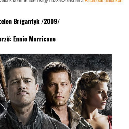
 velünk kommentben vagy hozzászólásban a
Facebook olalunkon
!
telen Brigantyk /2009/
erző: Ennio Morricone