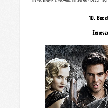
Neked melyik a kedvenc filmzenéd? Oszd meg
10. Becs
Zenesz