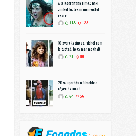
A 8 legordítóbb filmes baki,
amiket biztosan nem vettél
észre
118
128
10 gyerekszínész, akiről nem
is tudtad, hogy már meghalt
71
80
20 szuperhős a filmekben
régen és most
64
56