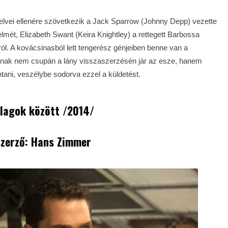
) elvei ellenére szövetkezik a Jack Sparrow (Johnny Depp) vezette
ét, Elizabeth Swant (Keira Knightley) a rettegett Barbossa
ról. A kovácsinasból lett tengerész génjeiben benne van a
jának nem csupán a lány visszaszerzésén jár az esze, hanem
tani, veszélybe sodorva ezzel a küldetést.
llagok között /2014/
zerző: Hans Zimmer