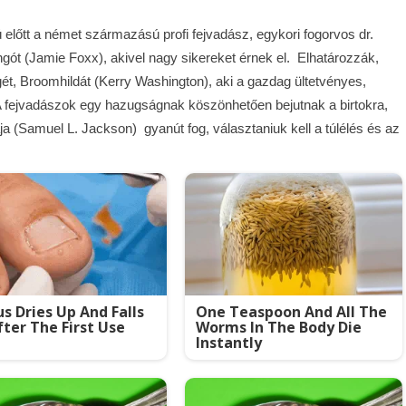
ú előtt a német származású profi fejvadász, egykori fogorvos dr.
ngót (Jamie Foxx), akivel nagy sikereket érnek el. Elhatározzák,
ét, Broomhildát (Kerry Washington), aki a gazdag ültetvényes,
A fejvadászok egy hazugságnak köszönhetően bejutnak a birtokra,
 (Samuel L. Jackson) gyanút fog, választaniuk kell a túlélés és az
s Dries Up And Falls
One Teaspoon And All The
fter The First Use
Worms In The Body Die
Instantly