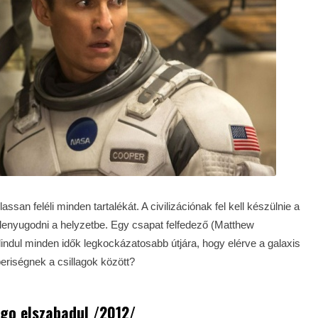
san feléli minden tartalékát. A civilizációnak fel kell készülnie a
lenyugodni a helyzetbe. Egy csapat felfedező (Matthew
dul minden idők legkockázatosabb útjára, hogy elérve a galaxis
beriségnek a csillagok között?
ngo elszabadul /2012/