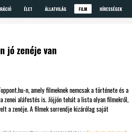
IRÁCIÓ
ÉLET
ÁLLATVILÁG
FILM
HÍRESSÉGEK
n jó zenéje van
Toppont.hu-n, amely filmeknek nemcsak a története és a
enei aláfestés is. Jöjjön tehát a lista olyan filmekről,
t a zenéje. A filmek sorrendje kizárólag saját