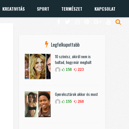
KREATIVITÁS
SPORT
TERMÉSZET
KAPCSOLAT
Legfelkapottabb
10 színész, akiről nem is
tudtad, hogy már meghalt
158
223
Gyereksztárok akkor és most
155
268