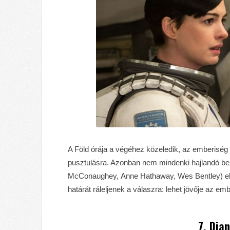
A Föld órája a végéhez közeledik, az emberiség las
pusztulásra. Azonban nem mindenki hajlandó be
McConaughey, Anne Hathaway, Wes Bentley) elin
határát ráleljenek a válaszra: lehet jövője az em
7. Dja