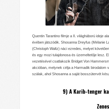
Quentin Tarantino filmje a II. világháború ideje 
évében játszódik. Shosanna Dreyfus (Mélanie La
(Christoph Waltz) náci ezredes, melyet követően
és egy mozi tulajdonosa és üzemeltetője lesz. E
vezetésével csatlakozik Bridget Von Hammersm
akcióban, melynek célja a Harmadik birodalom ve
szálak, ahol Shosanna a saját bosszútervét kész
9) A Karib-tenger ka
Zenes