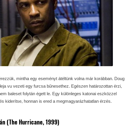
 érezzük, mintha egy eseményt átéltünk volna már korábban. Doug
eja vu vezeti egy furcsa bűnesethez. Egészen határozottan érzi,
 nem baleset folytán égett le. Egy különleges katonai eszközzel
t, és kiderítse, honnan is ered a megmagyarázhatatlan érzés.
kán (The Hurricane, 1999)