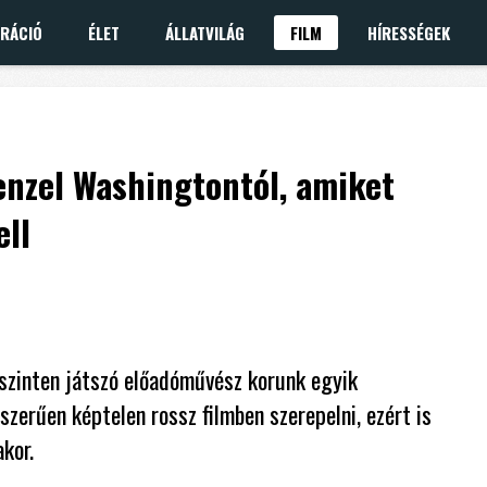
IRÁCIÓ
ÉLET
ÁLLATVILÁG
FILM
HÍRESSÉGEK
enzel Washingtontól, amiket
ll
zinten játszó előadóművész korunk egyik
szerűen képtelen rossz filmben szerepelni, ezért is
akor.