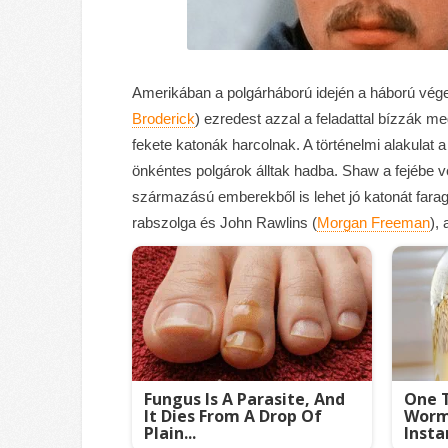
Amerikában a polgárháború idején a háború vége
Broderick
) ezredest azzal a feladattal bízzák 
fekete katonák harcolnak. A történelmi alakulat 
önkéntes polgárok álltak hadba. Shaw a fejébe ves
származású emberekből is lehet jó katonát farag
rabszolga és John Rawlins (
Morgan Freeman
), 
Fungus Is A Parasite, And
One T
It Dies From A Drop Of
Worms
Plain...
Insta