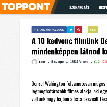
SZÓRAKOZÁS
INSP
SHARE ON FACEBOOK
FILM
A 10 kedvenc filmünk D
mindenképpen látnod ke
root
5 év
ago
16537
Views
2
0
Denzel Wahington folyamatosan magas s
legmeghatározóbb filmes alakja, aki egy
voltunk nagy bajban a lista összeállítás