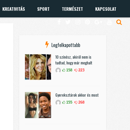
KREATIVITÁS
SPORT
TERMÉSZET
KAPCSOLAT
Legfelkapottabb
10 színész, akiről nem is
tudtad, hogy már meghalt
158
223
Gyereksztárok akkor és most
155
268