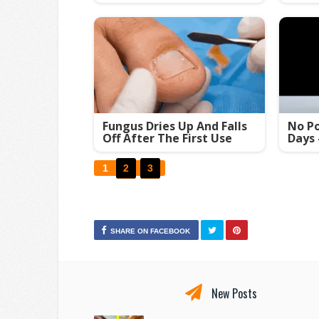
Fungus Dries Up And Falls
No Po
Off After The First Use
Days 
1
2
3
SHARE ON FACEBOOK
New Posts