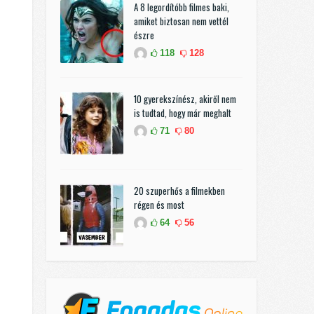
A 8 legordítóbb filmes baki,
amiket biztosan nem vettél
észre
118
128
10 gyerekszínész, akiről nem
is tudtad, hogy már meghalt
71
80
20 szuperhős a filmekben
régen és most
64
56