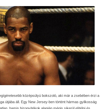
legígéretesebb középsúlyú bokszoló, aki már a zsebében érzi a
ga útjába áll. Egy New Jersey-ben történt hármas gyilkosság
tatlan, hamis bizonyítékok alapján mégis sikerül elítélni és