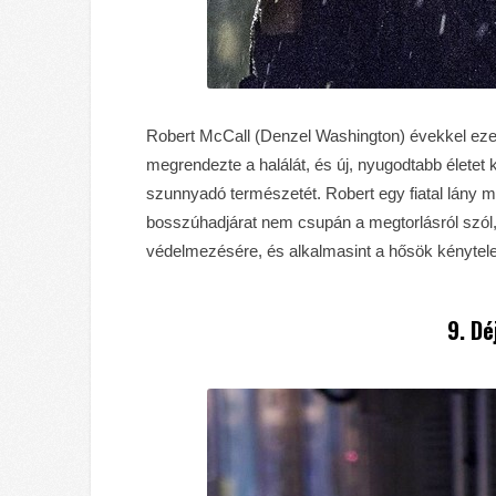
Robert McCall (Denzel Washington) évekkel ezelő
megrendezte a halálát, és új, nyugodtabb élete
szunnyadó természetét. Robert egy fiatal lány me
bosszúhadjárat nem csupán a megtorlásról szól,
védelmezésére, és alkalmasint a hősök kénytele
9. Dé