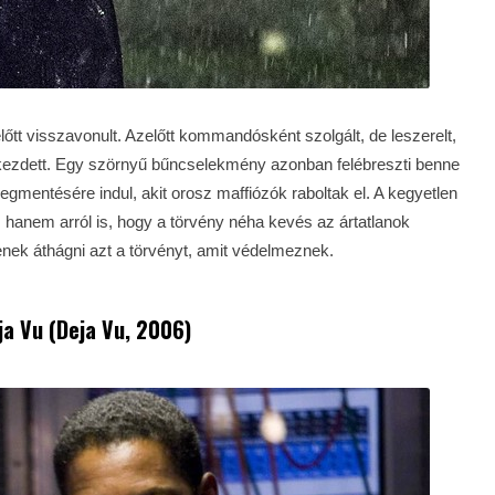
tt visszavonult. Azelőtt kommandósként szolgált, de leszerelt,
t kezdett. Egy szörnyű bűncselekmény azonban felébreszti benne
gmentésére indul, akit orosz maffiózók raboltak el. A kegyetlen
 hanem arról is, hogy a törvény néha kevés az ártatlanok
nek áthágni azt a törvényt, amit védelmeznek.
ja Vu (Deja Vu, 2006)