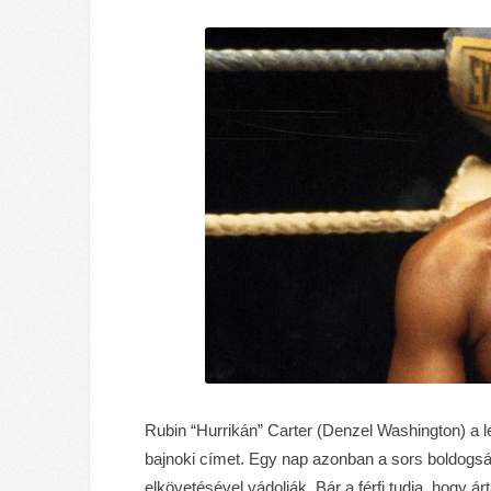
Rubin “Hurrikán” Carter (Denzel Washington) a 
bajnoki címet. Egy nap azonban a sors boldogsá
elkövetésével vádolják. Bár a férfi tudja, hogy ár