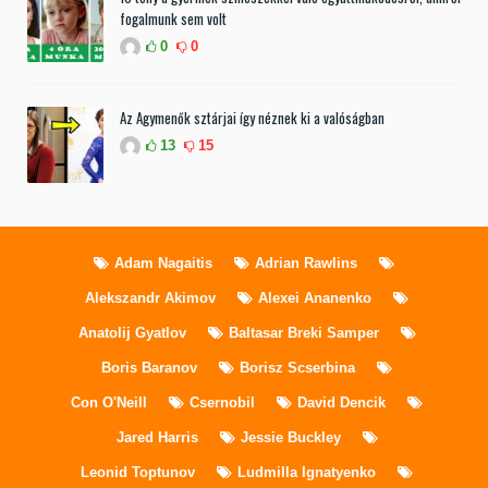
fogalmunk sem volt
0
0
Az Agymenők sztárjai így néznek ki a valóságban
13
15
Adam Nagaitis
Adrian Rawlins
Alekszandr Akimov
Alexei Ananenko
Anatolij Gyatlov
Baltasar Breki Samper
Boris Baranov
Borisz Scserbina
Con O'Neill
Csernobil
David Dencik
Jared Harris
Jessie Buckley
Leonid Toptunov
Ludmilla Ignatyenko