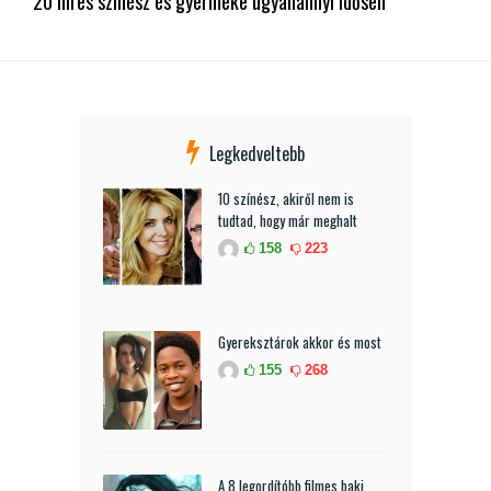
20 híres színész és gyermeke ugyanannyi idősen
Legkedveltebb
10 színész, akiről nem is
tudtad, hogy már meghalt
158
223
Gyereksztárok akkor és most
155
268
A 8 legordítóbb filmes baki,