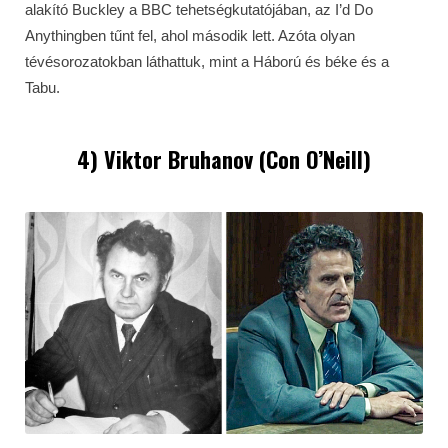
alakító Buckley a BBC tehetségkutatójában, az I’d Do
Anythingben tűnt fel, ahol második lett. Azóta olyan
tévésorozatokban láthattuk, mint a Háború és béke és a
Tabu.
4) Viktor Bruhanov (Con O’Neill)