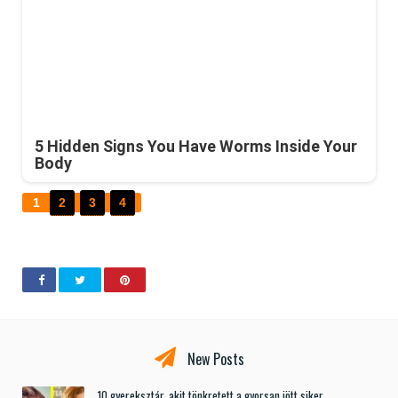
5 Hidden Signs You Have Worms Inside Your
Body
1
2
3
4
New Posts
10 gyereksztár, akit tönkretett a gyorsan jött siker