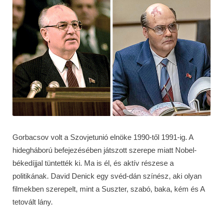
Gorbacsov volt a Szovjetunió elnöke 1990-től 1991-ig. A
hidegháború befejezésében játszott szerepe miatt Nobel-
békedíjjal tüntették ki. Ma is él, és aktív részese a
politikának. David Denick egy svéd-dán színész, aki olyan
filmekben szerepelt, mint a Suszter, szabó, baka, kém és A
tetovált lány.