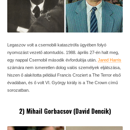
Legaszov volt a csernobili katasztrófa ügyében folyó
nyomozást vezető atomtudós. 1988. április 27-én halt meg,
egy nappal Csernobil második évfordulója után.
Jared Harris
számára nem ismeretlen dolog valós személyek eljátszása,
hiszen ő alakította például Francis Croziert a The Terror első
évadában, és ő volt VI. György király is a The Crown című
sorozatban.
2) Mihail Gorbacsov (David Dencik)