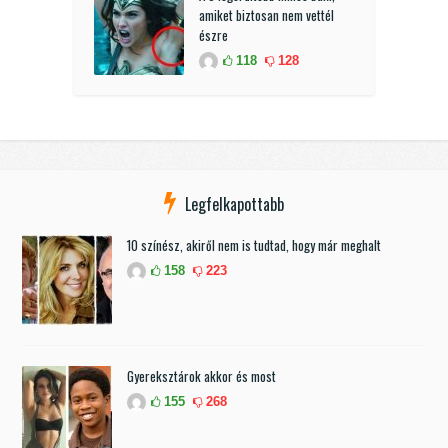
amiket biztosan nem vettél
észre
118
128
Legfelkapottabb
10 színész, akiről nem is tudtad, hogy már meghalt
158
223
Gyereksztárok akkor és most
155
268