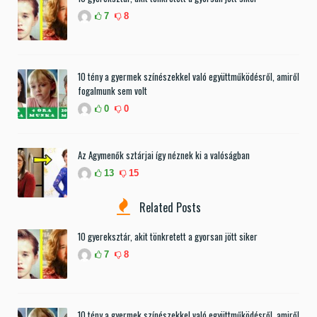
7
8
10 tény a gyermek színészekkel való együttműködésről, amiről
fogalmunk sem volt
0
0
Az Agymenők sztárjai így néznek ki a valóságban
13
15
Related Posts
10 gyereksztár, akit tönkretett a gyorsan jött siker
7
8
10 tény a gyermek színészekkel való együttműködésről, amiről