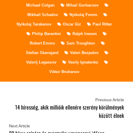
Michael Colgan
Mihail Gorbacsov
Mikhail Schadov
Nyikolaj Fomin
Nyikolaj Tarakanov
Oscar Giz
Paul Ritter
Philip Barantini
Ralph Ineson
Robert Emms
Sam Troughton
Stellan Skarsgard
Valeri Bezpalov
Valerij Legaszov
Vasily Ignatenko
Viktor Bruhanov
Previous Article
14 híresség, akik millióik ellenére szerény körülmények
között élnek
Next Article