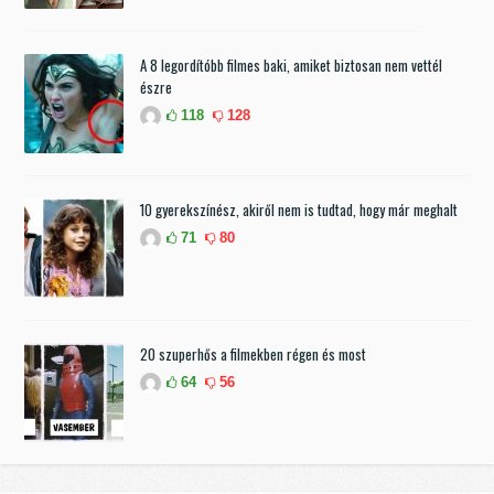
A 8 legordítóbb filmes baki, amiket biztosan nem vettél
észre
118
128
10 gyerekszínész, akiről nem is tudtad, hogy már meghalt
71
80
20 szuperhős a filmekben régen és most
64
56