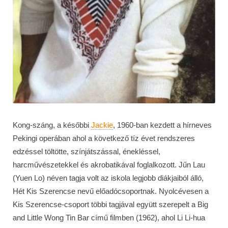
Kong-száng, a későbbi
Jackie
, 1960-ban kezdett a hírneves
Pekingi operában ahol a következő tíz évet rendszeres
edzéssel töltötte, színjátszással, énekléssel,
harcművészetekkel és akrobatikával foglalkozott. Jűn Lau
(Yuen Lo) néven tagja volt az iskola legjobb diákjaiból álló,
Hét Kis Szerencse nevű előadócsoportnak. Nyolcévesen a
Kis Szerencse-csoport többi tagjával együtt szerepelt a Big
and Little Wong Tin Bar című filmben (1962), ahol Li Li-hua