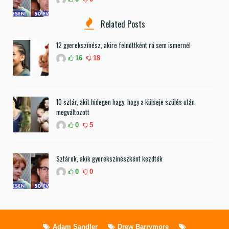
Related Posts
12 gyerekszínész, akire felnőttként rá sem ismernél
16
18
10 sztár, akit hidegen hagy, hogy a külseje szülés után
megváltozott
0
5
Sztárok, akik gyerekszínészként kezdték
0
0
Adam Sandler
Drew Barrymore