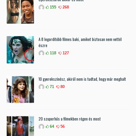
155
268
A 8 legordítóbb filmes baki, amiket biztosan nem vettél
észre
118
127
10 gyerekszínész, akiről nem is tudtad, hogy már meghalt
71
80
20 szuperhős a filmekben régen és most
64
56