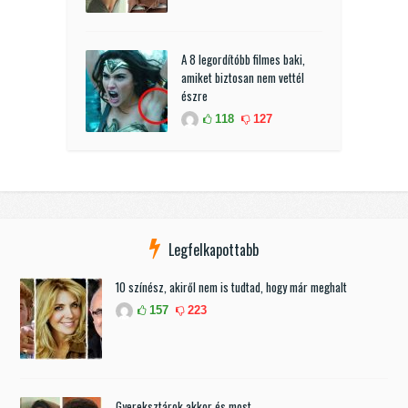
A 8 legordítóbb filmes baki,
amiket biztosan nem vettél
észre
118
127
Legfelkapottabb
10 színész, akiről nem is tudtad, hogy már meghalt
157
223
Gyereksztárok akkor és most