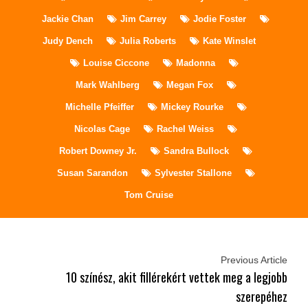
Jackie Chan
Jim Carrey
Jodie Foster
Judy Dench
Julia Roberts
Kate Winslet
Louise Ciccone
Madonna
Mark Wahlberg
Megan Fox
Michelle Pfeiffer
Mickey Rourke
Nicolas Cage
Rachel Weiss
Robert Downey Jr.
Sandra Bullock
Susan Sarandon
Sylvester Stallone
Tom Cruise
Previous Article
10 színész, akit fillérekért vettek meg a legjobb
szerepéhez