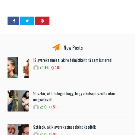
New Posts
12 gyerekszínész, akire felnőttként rá sem ismernél
16
18
10 sztár, akit hidegen hagy, hogy a külseje szülés után
megváltozott
0
5
Sztárok, akik gyerekszínészként kezdték
0
0