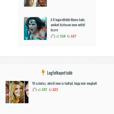
A 8 legordítóbb filmes baki,
amiket biztosan nem vettél
észre
118
127
Legfelkapottabb
10 színész, akiről nem is tudtad, hogy már meghalt
157
223