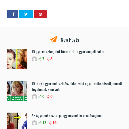
New Posts
10 gyereksztár, akit tönkretett a gyorsan jött siker
7
8
10 tény a gyermek színészekkel való együttműködésről, amiről
fogalmunk sem volt
0
0
Az Agymenők sztárjai így néznek ki a valóságban
13
15