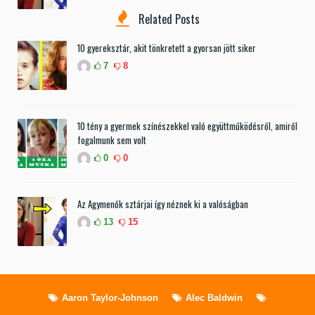
Related Posts
10 gyereksztár, akit tönkretett a gyorsan jött siker
7
8
10 tény a gyermek színészekkel való együttműködésről, amiről
fogalmunk sem volt
0
0
Az Agymenők sztárjai így néznek ki a valóságban
13
15
Aaron Taylor-Johnson
Alec Baldwin