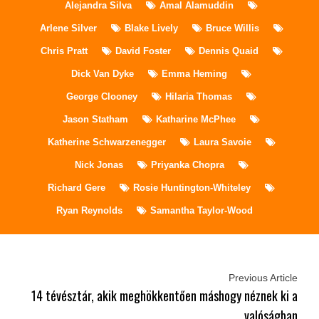
Alejandra Silva
Amal Alamuddin
Arlene Silver
Blake Lively
Bruce Willis
Chris Pratt
David Foster
Dennis Quaid
Dick Van Dyke
Emma Heming
George Clooney
Hilaria Thomas
Jason Statham
Katharine McPhee
Katherine Schwarzenegger
Laura Savoie
Nick Jonas
Priyanka Chopra
Richard Gere
Rosie Huntington-Whiteley
Ryan Reynolds
Samantha Taylor-Wood
Previous Article
14 tévésztár, akik meghökkentően máshogy néznek ki a
valóságban