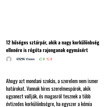
12 hűséges sztárpár, akik a nagy korkülönbség
ellenére is régóta rajonganak egymásért
69296
Views
0
2
Ahogy azt mondani szokás, a szerelem nem ismer
határokat. Vannak híres szerelmespárok, akik
ugyanezt vallják, és magasról tesznek a több
évtizedes korkülönbségre, ha egyszer a kémia