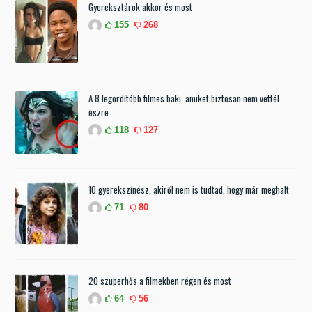
Gyereksztárok akkor és most
155
268
A 8 legordítóbb filmes baki, amiket biztosan nem vettél
észre
118
127
10 gyerekszínész, akiről nem is tudtad, hogy már meghalt
71
80
20 szuperhős a filmekben régen és most
64
56