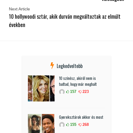
Next Article
10 hollywoodi sztár, akik durván megváltoztak az elmúlt
években
Legkedveltebb
10 színész, akiről nem is
tudtad, hogy már meghalt
157
223
Gyereksztárok akkor és most
155
268