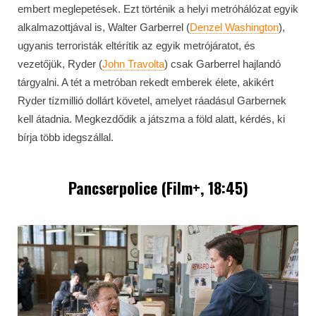
embert meglepetések. Ezt történik a helyi metróhálózat egyik
alkalmazottjával is, Walter Garberrel (
Denzel Washington
),
ugyanis terroristák eltérítik az egyik metrójáratot, és
vezetőjük, Ryder (
John Travolta
) csak Garberrel hajlandó
tárgyalni. A tét a metróban rekedt emberek élete, akikért
Ryder tízmillió dollárt követel, amelyet ráadásul Garbernek
kell átadnia. Megkezdődik a játszma a föld alatt, kérdés, ki
bírja több idegszállal.
Pancserpolice (Film+, 18:45)