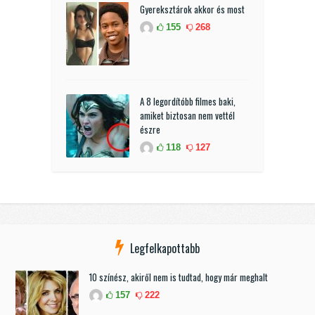
Gyereksztárok akkor és most
155
268
A 8 legordítóbb filmes baki,
amiket biztosan nem vettél
észre
118
127
Legfelkapottabb
10 színész, akiről nem is tudtad, hogy már meghalt
157
222