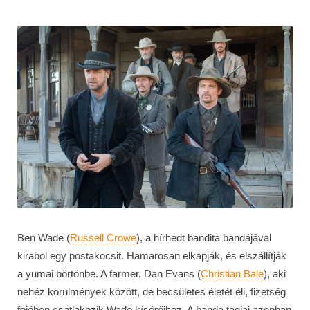
Ben Wade (
Russell Crowe
), a hírhedt bandita bandájával
kirabol egy postakocsit. Hamarosan elkapják, és elszállítják
a yumai börtönbe. A farmer, Dan Evans (
Christian Bale
), aki
nehéz körülmények között, de becsületes életét éli, fizetség
fejében csatlakozik Wade kísérőihez. A banda tagjai azonban