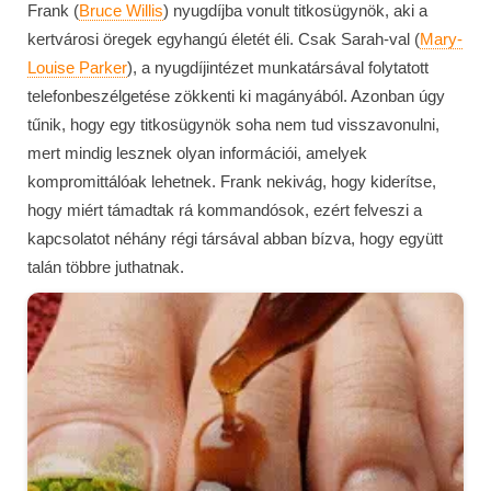
Frank (
Bruce Willis
) nyugdíjba vonult titkosügynök, aki a
kertvárosi öregek egyhangú életét éli. Csak Sarah-val (
Mary-
Louise Parker
), a nyugdíjintézet munkatársával folytatott
telefonbeszélgetése zökkenti ki magányából. Azonban úgy
tűnik, hogy egy titkosügynök soha nem tud visszavonulni,
mert mindig lesznek olyan információi, amelyek
kompromittálóak lehetnek. Frank nekivág, hogy kiderítse,
hogy miért támadtak rá kommandósok, ezért felveszi a
kapcsolatot néhány régi társával abban bízva, hogy együtt
talán többre juthatnak.