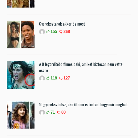
Gyereksztárok akkor és most
155
268
A 8 legordítóbb filmes baki, amiket biztosan nem vettél
észre
118
127
10 gyerekszínész, akiről nem is tudtad, hogy már meghalt
71
80