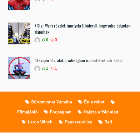
7 Star Wars részlet, amelyekről kiderült, hogy valós dolgokon
alapulnak
0
0
10 szuperhős, akik a valóságban is mentettek már életet
1
1
Börtönvonat Yumába
Én a robot
Filmajánló
Fogságban
Hajsza a föld alatt
Largo Winch
Pancserpolice
Red