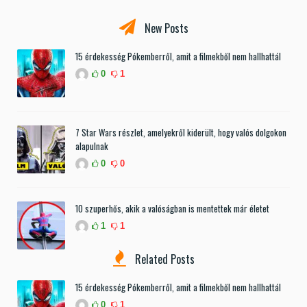
New Posts
15 érdekesség Pókemberről, amit a filmekből nem hallhattál
0
1
7 Star Wars részlet, amelyekről kiderült, hogy valós dolgokon
alapulnak
0
0
10 szuperhős, akik a valóságban is mentettek már életet
1
1
Related Posts
15 érdekesség Pókemberről, amit a filmekből nem hallhattál
0
1