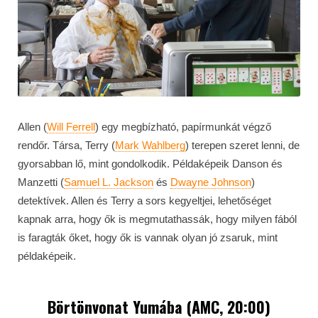
Allen (
Will Ferrell
) egy megbízható, papírmunkát végző
rendőr. Társa, Terry (
Mark Wahlberg
) terepen szeret lenni, de
gyorsabban lő, mint gondolkodik. Példaképeik Danson és
Manzetti (
Samuel L. Jackson
és
Dwayne Johnson
)
detektívek. Allen és Terry a sors kegyeltjei, lehetőséget
kapnak arra, hogy ők is megmutathassák, hogy milyen fából
is faragták őket, hogy ők is vannak olyan jó zsaruk, mint
példaképeik.
Börtönvonat Yumába (AMC, 20:00)