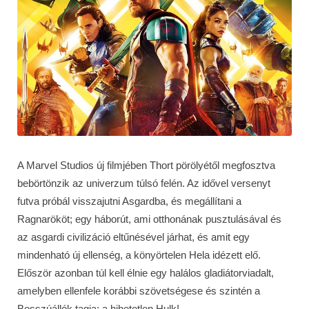
A Marvel Studios új filmjében Thort pörölyétől megfosztva
bebörtönzik az univerzum túlsó felén. Az idővel versenyt
futva próbál visszajutni Asgardba, és megállítani a
Ragnarököt; egy háborút, ami otthonának pusztulásával és
az asgardi civilizáció eltűnésével járhat, és amit egy
mindenható új ellenség, a könyörtelen Hela idézett elő.
Először azonban túl kell élnie egy halálos gladiátorviadalt,
amelyben ellenfele korábbi szövetségese és szintén a
Bosszúállók tagja: a hihetetlen Hulk!