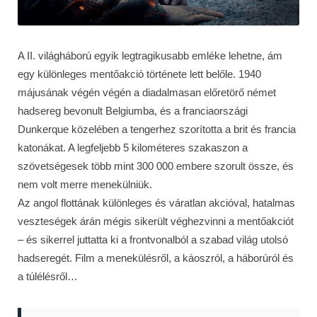
A II. világháború egyik legtragikusabb emléke lehetne, ám
egy különleges mentőakció története lett belőle. 1940
májusának végén végén a diadalmasan előretörő német
hadsereg bevonult Belgiumba, és a franciaországi
Dunkerque közelében a tengerhez szorította a brit és francia
katonákat. A legfeljebb 5 kilométeres szakaszon a
szövetségesek több mint 300 000 embere szorult össze, és
nem volt merre menekülniük.
Az angol flottának különleges és váratlan akcióval, hatalmas
veszteségek árán mégis sikerült véghezvinni a mentőakciót
– és sikerrel juttatta ki a frontvonalból a szabad világ utolsó
hadseregét. Film a menekülésről, a káoszról, a háborúról és
a túlélésről…