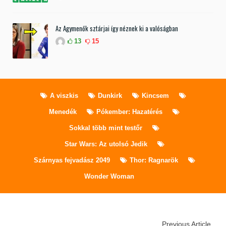
Az Agymenők sztárjai így néznek ki a valóságban
13
15
A viszkis
Dunkirk
Kincsem
Menedék
Pókember: Hazatérés
Sokkal több mint testőr
Star Wars: Az utolsó Jedik
Szárnyas fejvadász 2049
Thor: Ragnarök
Wonder Woman
Previous Article