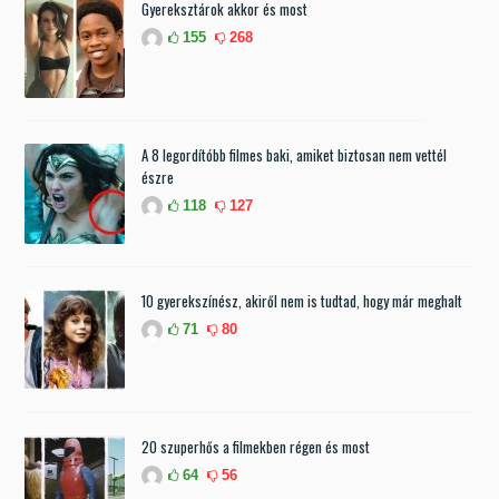
Gyereksztárok akkor és most
155
268
A 8 legordítóbb filmes baki, amiket biztosan nem vettél
észre
118
127
10 gyerekszínész, akiről nem is tudtad, hogy már meghalt
71
80
20 szuperhős a filmekben régen és most
64
56