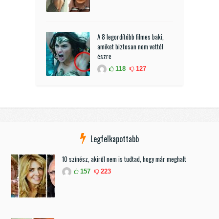
A 8 legordítóbb filmes baki,
amiket biztosan nem vettél
észre
118
127
Legfelkapottabb
10 színész, akiről nem is tudtad, hogy már meghalt
157
223