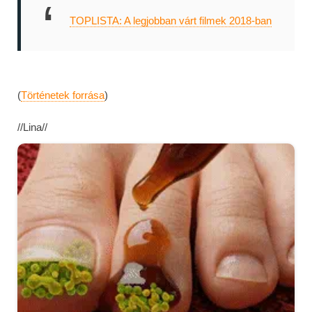
TOPLISTA: A legjobban várt filmek 2018-ban
(
Történetek forrása
)
//Lina//