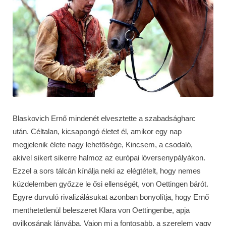
Blaskovich Ernő mindenét elvesztette a szabadságharc
után. Céltalan, kicsapongó életet él, amikor egy nap
megjelenik élete nagy lehetősége, Kincsem, a csodaló,
akivel sikert sikerre halmoz az európai lóversenypályákon.
Ezzel a sors tálcán kínálja neki az elégtételt, hogy nemes
küzdelemben győzze le ősi ellenségét, von Oettingen bárót.
Egyre durvuló rivalizálásukat azonban bonyolítja, hogy Ernő
menthetetlenül beleszeret Klara von Oettingenbe, apja
gyilkosának lányába. Vajon mi a fontosabb, a szerelem vagy