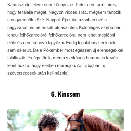
Kamaszodni eleve nem könnyű, és Peter nem arról híres,
hogy feltalálja magát. Nagyon vicces srác, mégsem tartozik
a nagymenők közé. Nappal. Éjszaka azonban övé a
nagyváros, és nemcsak utcaszinten. Különleges szerkóban
lendül felhőkarcolóról felhőkarcolóra, nem lehet meglépni
előle és nem könnyű legyőzni. Eddig legalábbis senkinek
sem sikerült. De a Pókember most egészen új ellenségekkel
találkozik, és úgy tűnik, még a szokásos humora is kevés
lehet hozzá, hogy életben maradjon. Az új bajban új
szövetségesek után kell néznie.
6. Kincsem