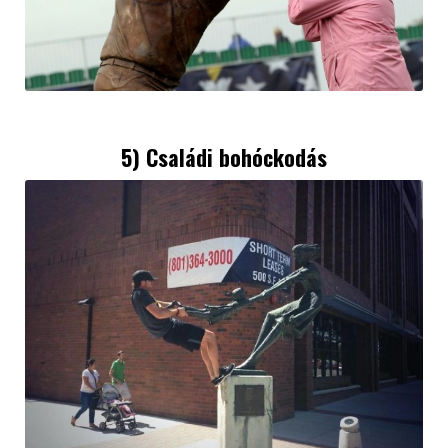
5) Családi bohóckodás