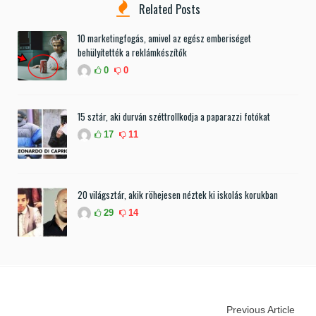
Related Posts
10 marketingfogás, amivel az egész emberiséget
behülyítették a reklámkészítők
0
0
15 sztár, aki durván széttrollkodja a paparazzi fotókat
17
11
20 világsztár, akik röhejesen néztek ki iskolás korukban
29
14
Previous Article