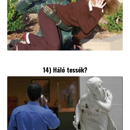
14) Háló tessék?