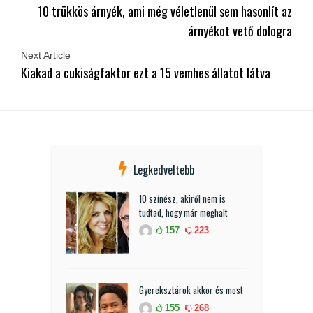
10 trükkös árnyék, ami még véletlenül sem hasonlít az
árnyékot vető dologra
Next Article
Kiakad a cukiságfaktor ezt a 15 vemhes állatot látva
Legkedveltebb
10 színész, akiről nem is
tudtad, hogy már meghalt
157
223
Gyereksztárok akkor és most
155
268