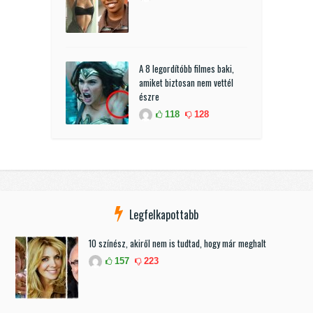
A 8 legordítóbb filmes baki,
amiket biztosan nem vettél
észre
118
128
Legfelkapottabb
10 színész, akiről nem is tudtad, hogy már meghalt
157
223