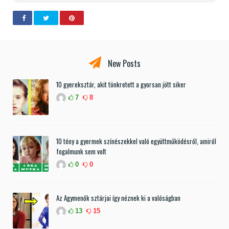
New Posts
10 gyereksztár, akit tönkretett a gyorsan jött siker
7
8
10 tény a gyermek színészekkel való együttműködésről, amiről
fogalmunk sem volt
0
0
Az Agymenők sztárjai így néznek ki a valóságban
13
15