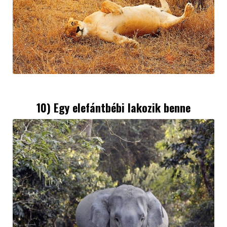
10) Egy elefántbébi lakozik benne