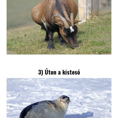
3) Úton a kistesó