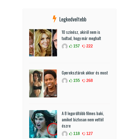
Legkedveltebb
10 színész, akiről nem is
tudtad, hogy már meghalt
157
222
Gyereksztárok akkor és most
155
268
A 8 legordítóbb filmes baki,
amiket biztosan nem vettél
észre
118
127