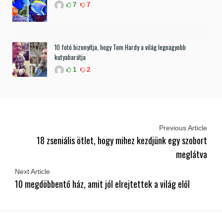
7
7
10 fotó bizonyítja, hogy Tom Hardy a világ legnagyobb
kutyabarátja
1
2
Previous Article
18 zseniális ötlet, hogy mihez kezdjünk egy szobort
meglátva
Next Article
10 megdöbbentő ház, amit jól elrejtettek a világ elől