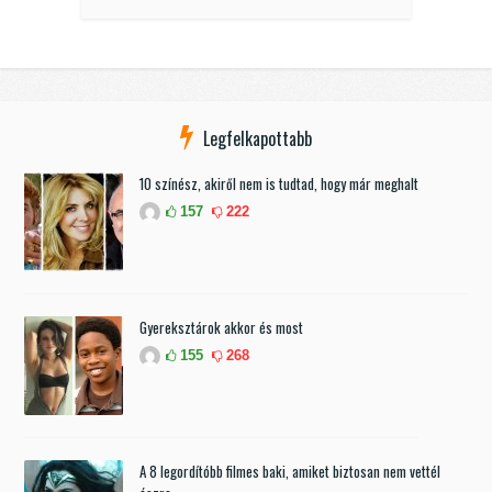
Legfelkapottabb
10 színész, akiről nem is tudtad, hogy már meghalt
157
222
Gyereksztárok akkor és most
155
268
A 8 legordítóbb filmes baki, amiket biztosan nem vettél