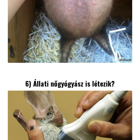
6) Állati nőgyógyász is létezik?