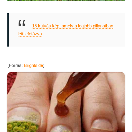
15 kutyás kép, amely a legjobb pillanatban
lett lefotózva
(Forrás:
Brightside
)