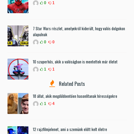
0
1
7 Star Wars részlet, amelyekről kiderült, hogy valós dolgokon
alapulnak
0
0
10 szuperhős, akik a valóságban is mentettek már életet
1
1
Related Posts
18 állat, akik megdöbbentően hasonlítanak hírességekre
1
4
12 rajzfilmjelenet, ami a szemünk előtt kelt életre