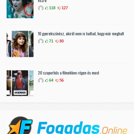
észre
118
127
10 gyerekszínész, akiről nem is tudtad, hogy már meghalt
71
80
20 szuperhős a filmekben régen és most
64
56