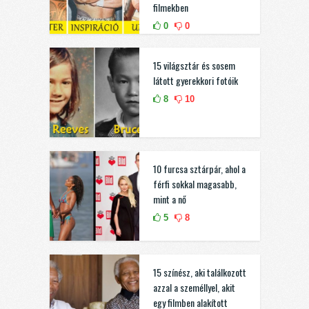
filmekben
0
0
15 világsztár és sosem
látott gyerekkori fotóik
8
10
10 furcsa sztárpár, ahol a
férfi sokkal magasabb,
mint a nő
5
8
15 színész, aki találkozott
azzal a személlyel, akit
egy filmben alakított