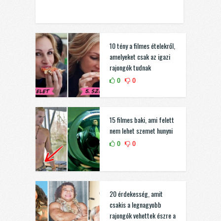
10 tény a filmes ételekről,
amelyeket csak az igazi
rajongók tudnak
0
0
15 filmes baki, ami felett
nem lehet szemet hunyni
0
0
20 érdekesség, amit
csakis a legnagyobb
rajongók vehettek észre a