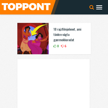
18 rajzfilmjelenet, ami
tönkre vágta
gyermekkorodat
0
6