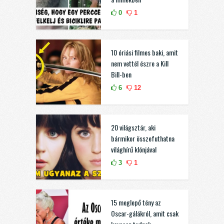
0
1
10 óriási filmes baki, amit
nem vettél észre a Kill
Bill-ben
6
12
20 világsztár, aki
bármikor összefuthatna
világhírű klónjával
3
1
15 meglepő tény az
Oscar-gálákról, amit csak