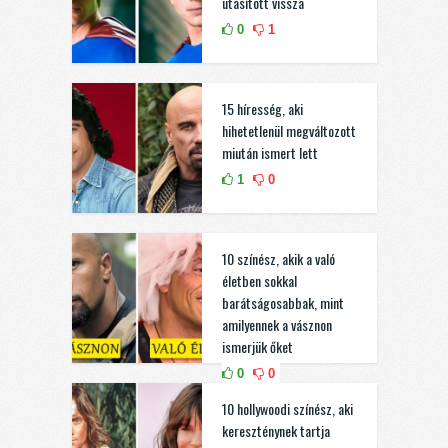
utasított vissza
0
1
15 híresség, aki
hihetetlenül megváltozott
miután ismert lett
1
0
10 színész, akik a való
életben sokkal
barátságosabbak, mint
amilyennek a vásznon
ismerjük őket
0
0
10 hollywoodi színész, aki
kereszténynek tartja