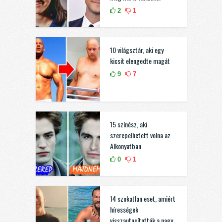
2
1
10 világsztár, aki egy
kicsit elengedte magát
9
7
15 színész, aki
szerepelhetett volna az
Alkonyatban
0
1
14 szokatlan eset, amiért
hírességek
visszautasították a nagy