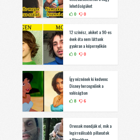
lehetőségüket
0
0
12 színész, akiket a 90-es
évek óta nem láttunk
gyakran a képernyőkön
0
0
Így néznének ki kedvenc
Disney hercegnőink a
valóságban
8
6
Orvosok mondják el, mik a
legirreálisabb pillanatok
a filmekben