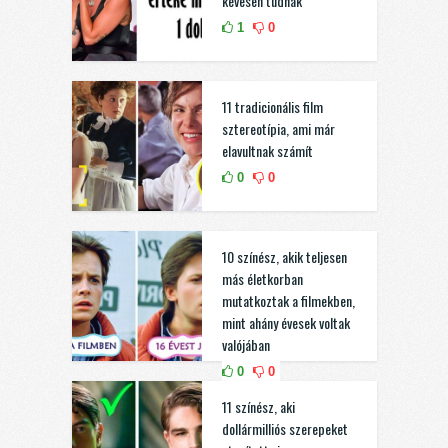
kevesen tudnak
1
0
11 tradicionális film
sztereotípia, ami már
elavultnak számít
0
0
10 színész, akik teljesen
más életkorban
mutatkoztak a filmekben,
mint ahány évesek voltak
valójában
0
0
11 színész, aki
dollármilliós szerepeket