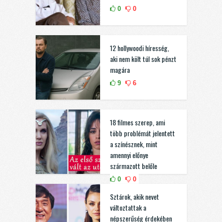
0
0
12 hollywoodi híresség,
aki nem költ túl sok pénzt
magára
9
6
18 filmes szerep, ami
több problémát jelentett
a színésznek, mint
amennyi előnye
származott belőle
0
0
Sztárok, akik nevet
változtattak a
népszerűség érdekében