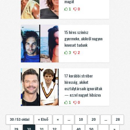
magát
1
0
15 híres színész
gyermeke, akikről nagyon
keveset tudunk
3
2
17 korábbi stréber
híresség, akiket
osztálytársaik ignoráltak
— ezzel nagyot hibázva
1
0
30 / 53 oldal
« Első
«
...
10
20
...
28
29
30
31
32
...
40
50
...
»