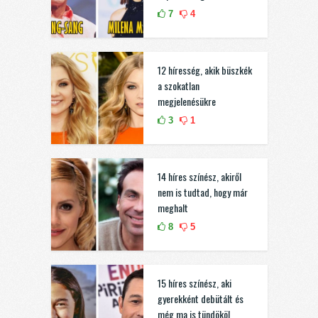
7
4
12 híresség, akik büszkék
a szokatlan
megjelenésükre
3
1
14 híres színész, akiről
nem is tudtad, hogy már
meghalt
8
5
15 híres színész, aki
gyerekként debütált és
még ma is tündököl