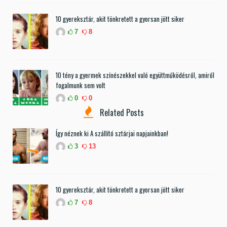
10 gyereksztár, akit tönkretett a gyorsan jött siker
7
8
10 tény a gyermek színészekkel való együttműködésről, amiről
fogalmunk sem volt
0
0
Related Posts
Így néznek ki A szállító sztárjai napjainkban!
3
13
10 gyereksztár, akit tönkretett a gyorsan jött siker
7
8