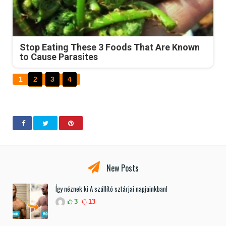
Stop Eating These 3 Foods That Are Known
to Cause Parasites
1
2
3
4
New Posts
Így néznek ki A szállító sztárjai napjainkban!
3
13