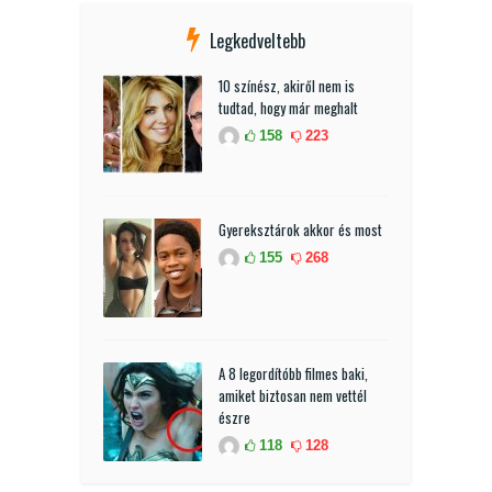
Legkedveltebb
10 színész, akiről nem is
tudtad, hogy már meghalt
158
223
Gyereksztárok akkor és most
155
268
A 8 legordítóbb filmes baki,
amiket biztosan nem vettél
észre
118
128