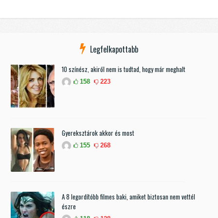
Legfelkapottabb
10 színész, akiről nem is tudtad, hogy már meghalt
158
223
Gyereksztárok akkor és most
155
268
A 8 legordítóbb filmes baki, amiket biztosan nem vettél
észre