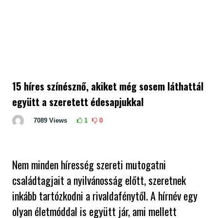
15 híres színésznő, akiket még sosem láthattál
együtt a szeretett édesapjukkal
7089
Views
1
0
Nem minden híresség szereti mutogatni
családtagjait a nyilvánosság előtt, szeretnek
inkább tartózkodni a rivaldafénytől. A hírnév egy
olyan életmóddal is együtt jár, ami mellett