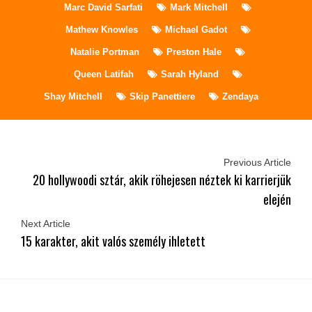
Marc David Sarfati
Mark Mitchell
Mathew Knowles
Michael Gadot
Natalie Portman
Preston Hale
Queen Latifah
Sarah Hyland
Shay Mitchell
Skip Panettiere
Zendaya
Previous Article
20 hollywoodi sztár, akik röhejesen néztek ki karrierjük
elején
Next Article
15 karakter, akit valós személy ihletett