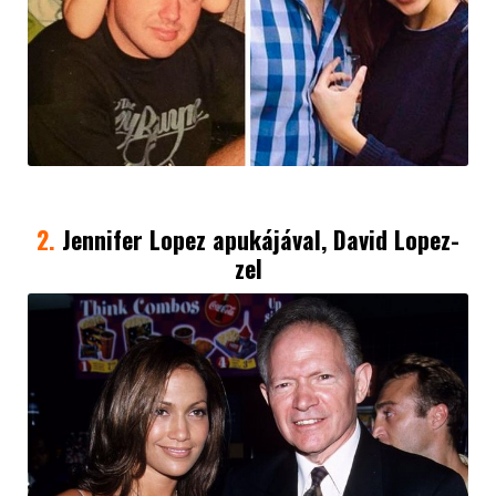
2.
Jennifer Lopez
apukájával, David Lopez-
zel