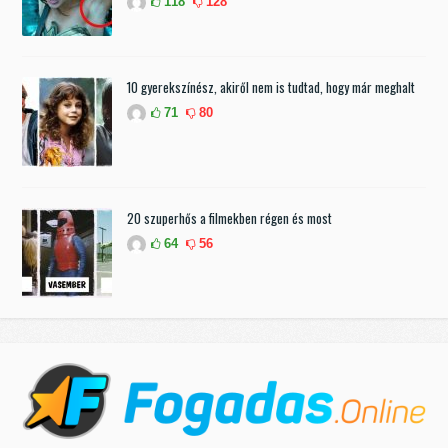
118
128
10 gyerekszínész, akiről nem is tudtad, hogy már meghalt
71
80
20 szuperhős a filmekben régen és most
64
56