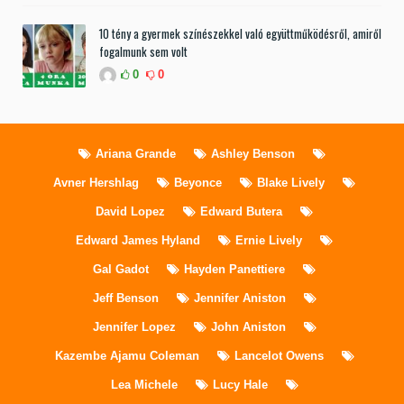
10 tény a gyermek színészekkel való együttműködésről, amiről
fogalmunk sem volt
0
0
Ariana Grande
Ashley Benson
Avner Hershlag
Beyonce
Blake Lively
David Lopez
Edward Butera
Edward James Hyland
Ernie Lively
Gal Gadot
Hayden Panettiere
Jeff Benson
Jennifer Aniston
Jennifer Lopez
John Aniston
Kazembe Ajamu Coleman
Lancelot Owens
Lea Michele
Lucy Hale