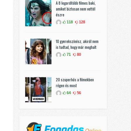
A 8 legordítóbb filmes baki,
amiket biztosan nem vettél
észre
118
128
10 gyerekszínész, akiről nem
is tudtad, hogy már meghalt
71
80
20 szuperhős a filmekben
régen és most
64
56