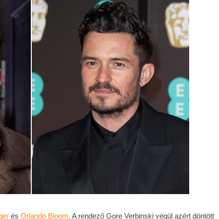
ger
és
Orlando Bloom
. A rendező Gore Verbinski végül azért döntött