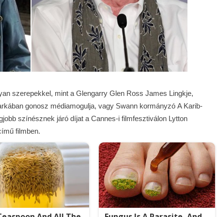
lyan szerepekkel, mint a Glengarry Glen Ross James Lingkje,
p markában gonosz médiamogulja, vagy Swann kormányzó A Karib-
egjobb színésznek járó díjat a Cannes-i filmfesztiválon Lytton
című filmben.
easpoon And All The
Fungus Is A Parasite, And