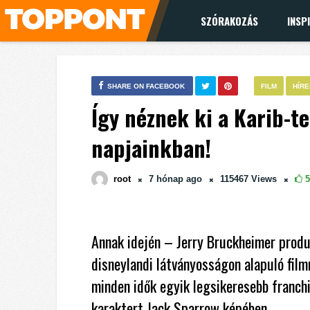
SZÓRAKOZÁS
INSP
SHARE ON FACEBOOK
FILM
HÍR
Így néznek ki a Karib-te
napjainkban!
root
7 hónap
ago
115467
Views
5
Annak idején – Jerry Bruckheimer produ
disneylandi látványosságon alapuló film
minden idők egyik legsikeresebb franch
karaktert Jack Sparrow képében.