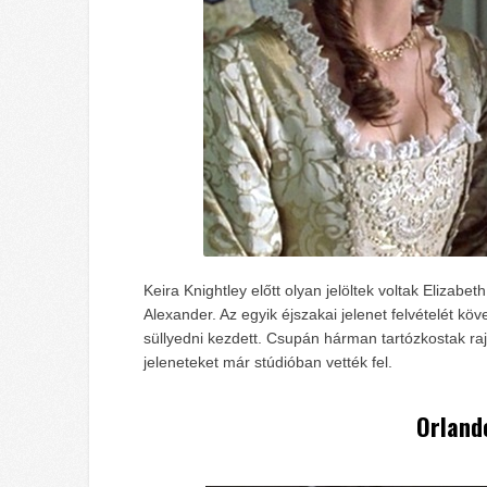
Keira Knightley előtt olyan jelöltek voltak Eliza
Alexander. Az egyik éjszakai jelenet felvételét kö
süllyedni kezdett. Csupán hárman tartózkostak r
jeleneteket már stúdióban vették fel.
Orland