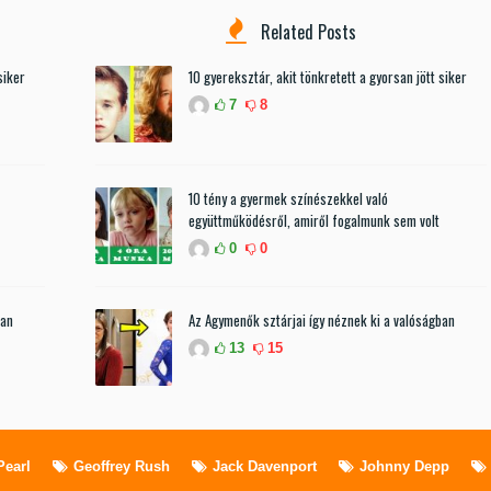
Related Posts
siker
10 gyereksztár, akit tönkretett a gyorsan jött siker
7
8
10 tény a gyermek színészekkel való
együttműködésről, amiről fogalmunk sem volt
0
0
ban
Az Agymenők sztárjai így néznek ki a valóságban
13
15
Pearl
Geoffrey Rush
Jack Davenport
Johnny Depp