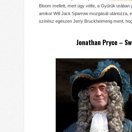
Bloom mellett, mert úgy vélte, a Gyűrűk urában j
amikor Will Jack Sparrow mozgását utánozza, eg
színész egészen Jerry Bruckheimerig ment, hog
Jonathan Pryce – Sw