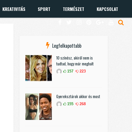
KREATIVITÁS
SPORT
TERMÉSZET
KAPCSOLAT
Legfelkapottabb
10 színész, akiről nem is
tudtad, hogy már meghalt
157
223
Gyereksztárok akkor és most
155
268