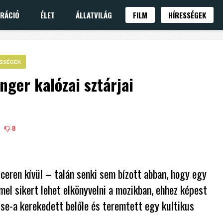
IRÁCIÓ
ÉLET
ÁLLATVILÁG
FILM
HÍRESSÉGEK
ESSÉGEK
nger kalózai sztárjai
8
ceren kívül – talán senki sem bízott abban, hogy egy
mel sikert lehet elkönyvelni a mozikban, ehhez képest
ise-a kerekedett belőle és teremtett egy kultikus