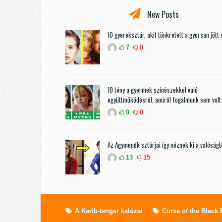
New Posts
10 gyereksztár, akit tönkretett a gyorsan jött 
7
8
10 tény a gyermek színészekkel való
együttműködésről, amiről fogalmunk sem volt
0
0
Az Agymenők sztárjai így néznek ki a valóság
13
15
A Karib-tenger kalózai
Curse of the Black 