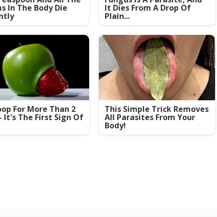
 In The Body Die
It Dies From A Drop Of
ntly
Plain...
op For More Than 2
This Simple Trick Removes
- It's The First Sign Of
All Parasites From Your
Body!