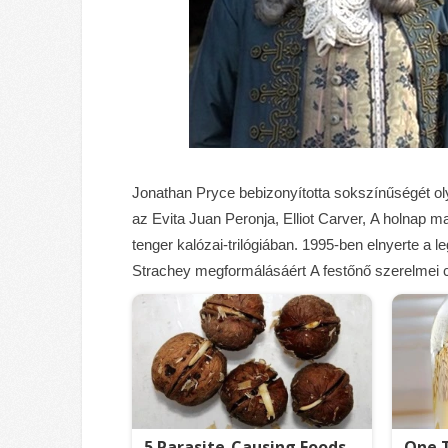
Jonathan Pryce bebizonyította sokszínűségét o
az Evita Juan Peronja, Elliot Carver, A holna
tenger kalózai-trilógiában. 1995-ben elnyerte a l
Strachey megformálásáért A festőnő szerelmei 
5 Parasite-Causing Foods
One T