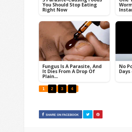
You Should Stop Eating
Worms
Right Now
Insta
Fungus Is A Parasite, And
No Po
It Dies From A Drop Of
Days 
Plain...
1
2
3
4
SHARE ON FACEBOOK