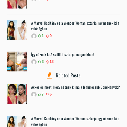
A Marvel Kapitány és a Wonder Woman sztárjai így néznek ki a
valóságban
1
0
Így néznek ki A szállító sztárjai napjainkban!
3
13
Related Posts
Akkor és most: Hogy néznek ki ma a leghíresebb Bond-lányok?
7
6
A Marvel Kapitány és a Wonder Woman sztárjai így néznek ki a
valóságban