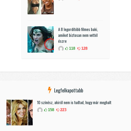
A 8 legordítóbb filmes baki,
amiket biztosan nem vettél
észre
118
128
Legfelkapottabb
10 színész, akiről nem is tudtad, hogy már meghalt
158
223