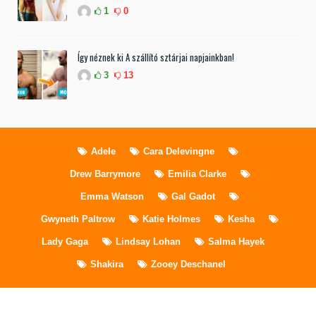
1
0
Így néznek ki A szállító sztárjai napjainkban!
3
13
Adele
Cara Delevingne
Drew Barrymore
Emilia Clarke
Emma Watson
Gal Gadot
Gwyneth Paltrow
Katie Holmes
Kesha
Lady Gaga
Lindsay Lohan
Salma Hayek
Shakira
Zooey Deschanel