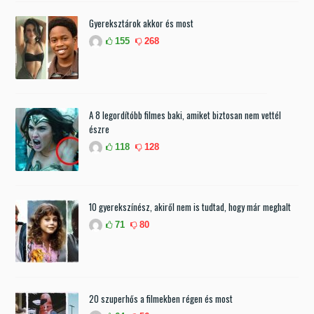
Gyereksztárok akkor és most
155
268
A 8 legordítóbb filmes baki, amiket biztosan nem vettél
észre
118
128
10 gyerekszínész, akiről nem is tudtad, hogy már meghalt
71
80
20 szuperhős a filmekben régen és most