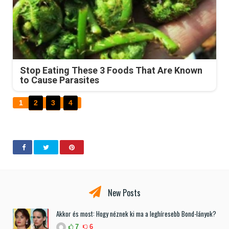
Stop Eating These 3 Foods That Are Known
to Cause Parasites
1
2
3
4
New Posts
Akkor és most: Hogy néznek ki ma a leghíresebb Bond-lányok?
7
6