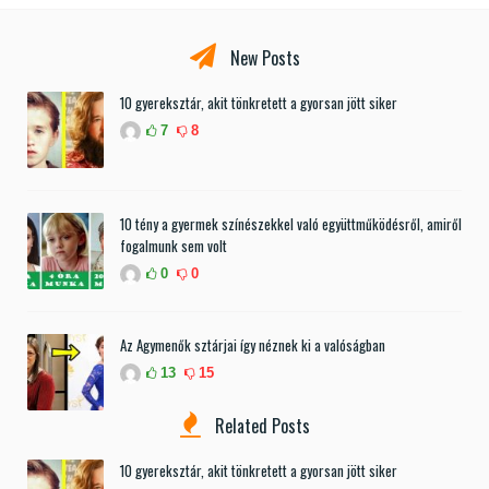
New Posts
10 gyereksztár, akit tönkretett a gyorsan jött siker
7
8
10 tény a gyermek színészekkel való együttműködésről, amiről
fogalmunk sem volt
0
0
Az Agymenők sztárjai így néznek ki a valóságban
13
15
Related Posts
10 gyereksztár, akit tönkretett a gyorsan jött siker