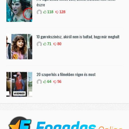
észre
118
128
10 gyerekszínész, akiről nem is tudtad, hogy már meghalt
71
80
20 szuperhős a filmekben régen és most
64
56