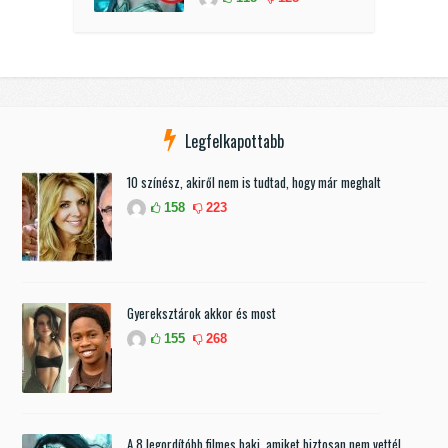
Legfelkapottabb
10 színész, akiről nem is tudtad, hogy már meghalt
158
223
Gyereksztárok akkor és most
155
268
A 8 legordítóbb filmes baki, amiket biztosan nem vettél