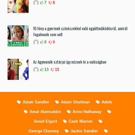
7
8
10 tény a gyermek színészekkel való együttműködésről, amiről
fogalmunk sem volt
0
0
Az Agymenők sztárjai így néznek ki a valóságban
13
15
Adam Sandler
Adam Shulman
Adele
Amal Alamuddin
Anne Hathaway
Ansel Elgort
Cash Warren
George Clooney
Jackie Sandler