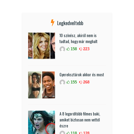
Legkedveltebb
10 színész, akiről nem is
tudtad, hogy már meghalt
158
223
Gyereksztárok akkor és most
155
268
A 8 legordítóbb filmes baki,
amiket biztosan nem vettél
észre
118
128