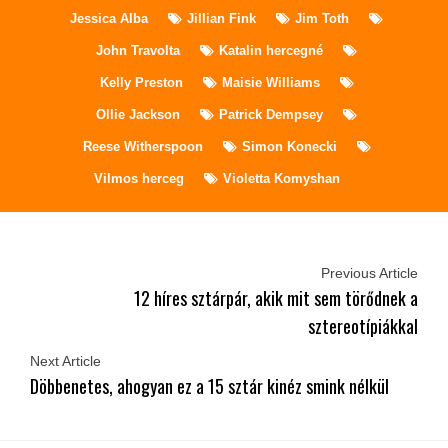
Jessica Alba
Jillian Fink
Jim Toth
John Travolta
Katalin hercegné
Kelly Preston
Maisie Williams
Ollie Jackson
Patrick Dempsey
Reese Witherspoon
Simon Konecki
Vilmos herceg
Violetta Komyshan
Previous Article
12 híres sztárpár, akik mit sem törődnek a
sztereotípiákkal
Next Article
Döbbenetes, ahogyan ez a 15 sztár kinéz smink nélkül