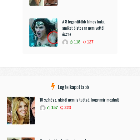
A 8 legordítóbb filmes baki,
amiket biztosan nem vettél
észre
118
127
Legfelkapottabb
10 színész, akiről nem is tudtad, hogy már meghalt
157
223