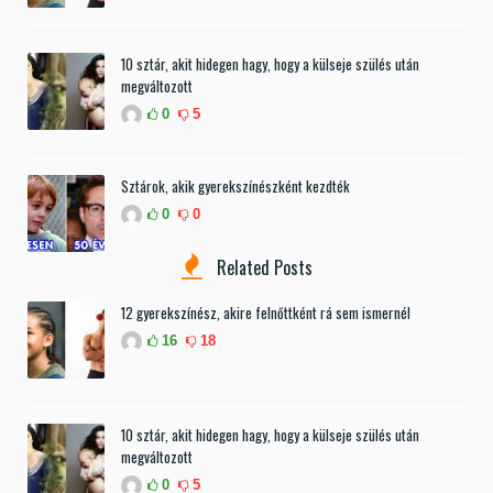
10 sztár, akit hidegen hagy, hogy a külseje szülés után
megváltozott
0
5
Sztárok, akik gyerekszínészként kezdték
0
0
Related Posts
12 gyerekszínész, akire felnőttként rá sem ismernél
16
18
10 sztár, akit hidegen hagy, hogy a külseje szülés után
megváltozott
0
5