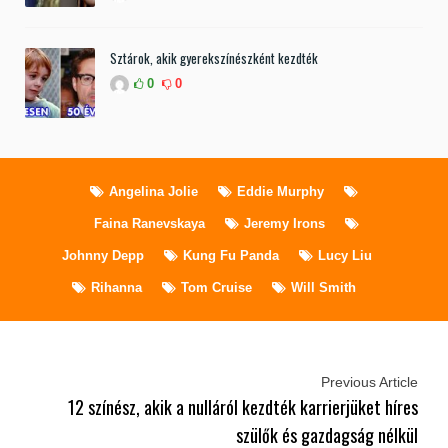
Sztárok, akik gyerekszínészként kezdték
0
0
Angelina Jolie
Eddie Murphy
Faina Ranevskaya
Jeremy Irons
Johnny Depp
Kung Fu Panda
Lucy Liu
Rihanna
Tom Cruise
Will Smith
Previous Article
12 színész, akik a nulláról kezdték karrierjüket híres
szülők és gazdagság nélkül