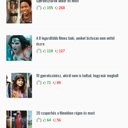
Gyereksztárok akkor és most
155
268
A 8 legordítóbb filmes baki, amiket biztosan nem vettél
észre
118
127
10 gyerekszínész, akiről nem is tudtad, hogy már meghalt
71
80
20 szuperhős a filmekben régen és most
64
56