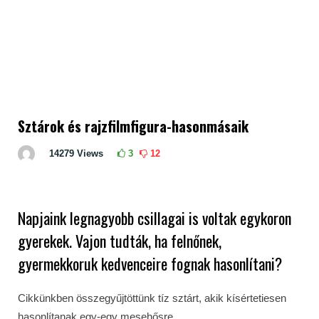
Sztárok és rajzfilmfigura-hasonmásaik
14279
Views
3
12
Napjaink legnagyobb csillagai is voltak egykoron
gyerekek. Vajon tudták, ha felnőnek,
gyermekkoruk kedvenceire fognak hasonlítani?
Cikkünkben összegyűjtöttünk tíz sztárt, akik kísértetiesen
hasonlítanak egy-egy mesehősre.