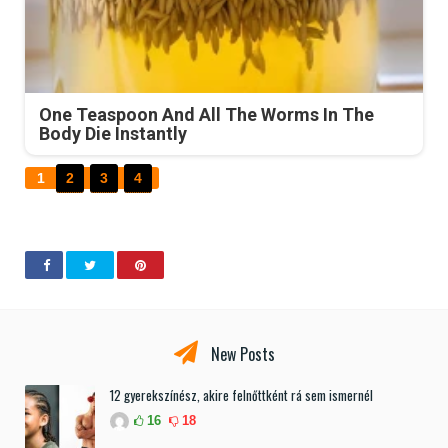
One Teaspoon And All The Worms In The
Body Die Instantly
1
2
3
4
New Posts
12 gyerekszínész, akire felnőttként rá sem ismernél
16
18