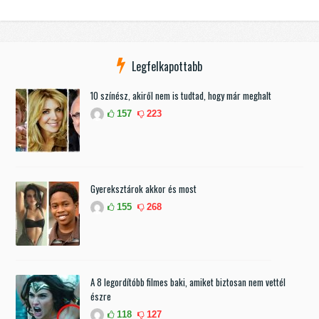
Legfelkapottabb
10 színész, akiről nem is tudtad, hogy már meghalt
157
223
Gyereksztárok akkor és most
155
268
A 8 legordítóbb filmes baki, amiket biztosan nem vettél
észre
118
127