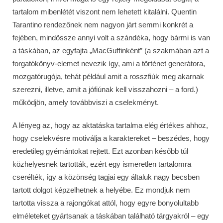
tartalom mibenlétét viszont nem lehetett kitalálni. Quentin
Tarantino rendezőnek nem nagyon járt semmi konkrét a
fejében, mindössze annyi volt a szándéka, hogy bármi is van
a táskában, az egyfajta „MacGuffinként” (a szakmában azt a
forgatókönyv-elemet nevezik így, ami a történet generátora,
mozgatórugója, tehát például amit a rosszfiúk meg akarnak
szerezni, illetve, amit a jófiúnak kell visszahozni – a ford.)
működjön, amely továbbviszi a cselekményt.
A lényeg az, hogy az aktatáska tartalma elég értékes ahhoz,
hogy cselekvésre motiválja a karaktereket – beszédes, hogy
eredetileg gyémántokat rejtett. Ezt azonban később túl
közhelyesnek tartották, ezért egy ismeretlen tartalomra
cserélték, így a közönség tagjai egy általuk nagy becsben
tartott dolgot képzelhetnek a helyébe. Ez mondjuk nem
tartotta vissza a rajongókat attól, hogy egyre bonyolultabb
elméleteket gyártsanak a táskában található tárgyakról – egy