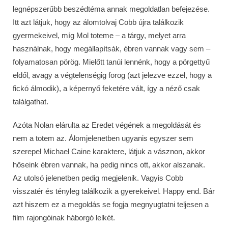
legnépszerűbb beszédtéma annak megoldatlan befejezése.
Itt azt látjuk, hogy az álomtolvaj Cobb újra találkozik
gyermekeivel, míg Mol toteme – a tárgy, melyet arra
használnak, hogy megállapítsák, ébren vannak vagy sem –
folyamatosan pörög. Mielőtt tanúi lennénk, hogy a pörgettyű
eldől, avagy a végtelenségig forog (azt jelezve ezzel, hogy a
fickó álmodik), a képernyő feketére vált, így a néző csak
találgathat.
Azóta Nolan elárulta az Eredet végének a megoldását és
nem a totem az. Álomjelenetben ugyanis egyszer sem
szerepel Michael Caine karaktere, látjuk a vásznon, akkor
hőseink ébren vannak, ha pedig nincs ott, akkor alszanak.
Az utolsó jelenetben pedig megjelenik. Vagyis Cobb
visszatér és tényleg találkozik a gyerekeivel. Happy end. Bár
azt hiszem ez a megoldás se fogja megnyugtatni teljesen a
film rajongóinak háborgó lelkét.