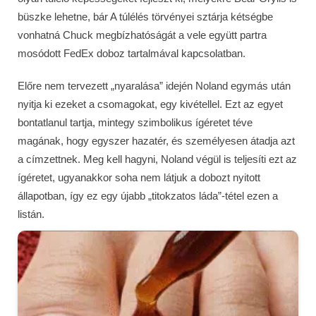
büszke lehetne, bár A túlélés törvényei sztárja kétségbe
vonhatná Chuck megbízhatóságát a vele együtt partra
mosódott FedEx doboz tartalmával kapcsolatban.
Előre nem tervezett „nyaralása” idején Noland egymás után
nyitja ki ezeket a csomagokat, egy kivétellel. Ezt az egyet
bontatlanul tartja, mintegy szimbolikus ígéretet téve
magának, hogy egyszer hazatér, és személyesen átadja azt
a címzettnek. Meg kell hagyni, Noland végül is teljesíti ezt az
ígéretet, ugyanakkor soha nem látjuk a dobozt nyitott
állapotban, így ez egy újabb „titokzatos láda”-tétel ezen a
listán.