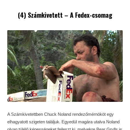
(4) Számkivetett – A Fedex-csomag
A Számkivetettben Chuck Noland rendezőmérnököt egy
elhagyatott szigeten találjuk. Egyedül magára utalva Noland
olyan túlélő képességeket fejleszt ki, melyekre Bear Grylls is