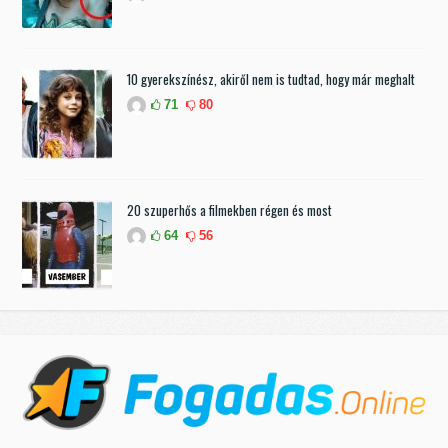
10 gyerekszínész, akiről nem is tudtad, hogy már meghalt
71
80
20 szuperhős a filmekben régen és most
64
56