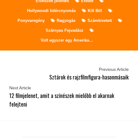
Elveszett jelentés
Eredet
Hollywoodi lidércnyomás
Kill Bill
Ponyvaregény
Ragyogás
Számkivetett
Szárnyas Fejvadász
Volt egyszer egy Amerika…
Previous Article
Sztárok és rajzfilmfigura-hasonmásaik
Next Article
12 filmjelenet, amit a színészek mielőbb el akarnak
felejteni