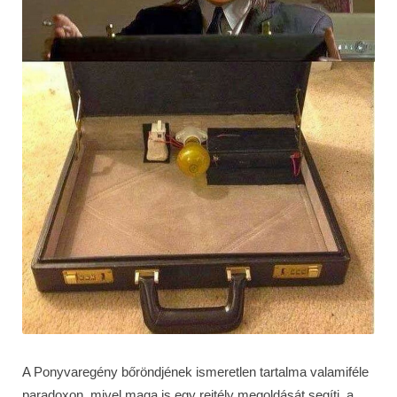
A Ponyvaregény bőröndjének ismeretlen tartalma valamiféle
paradoxon, mivel maga is egy rejtély megoldását segíti, a