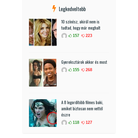
Legkedveltebb
10 színész, akiről nem is
tudtad, hogy már meghalt
157
223
Gyereksztárok akkor és most
155
268
A 8 legordítóbb filmes baki,
amiket biztosan nem vettél
észre
118
127