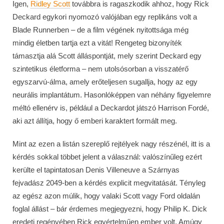
Igen,
Ridley Scott
továbbra is ragaszkodik ahhoz, hogy Rick
Deckard egykori nyomozó valójában egy replikáns volt a
Blade Runnerben – de a film végének nyitottsága még
mindig életben tartja ezt a vitát! Rengeteg bizonyíték
támasztja alá Scott álláspontját, mely szerint Deckard egy
szintetikus életforma – nem utolsósorban a visszatérő
egyszarvú-álma, amely erőteljesen sugallja, hogy az egy
neurális implantátum. Hasonlóképpen van néhány figyelemre
méltó ellenérv is, például a Deckardot játszó Harrison Fordé,
aki azt állítja, hogy ő emberi karaktert formált meg.
Mint az ezen a listán szereplő rejtélyek nagy részénél, itt is a
kérdés sokkal többet jelent a válasznál: valószínűleg ezért
kerülte el tapintatosan Denis Villeneuve a Szárnyas
fejvadász 2049-ben a kérdés explicit megvitatását. Tényleg
az egész azon múlik, hogy valaki Scott vagy Ford oldalán
foglal állást – bár érdemes megjegyezni, hogy Philip K. Dick
eredeti regényében Rick egyértelműen ember volt. Amúgy