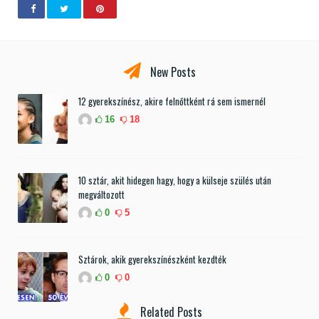
New Posts
12 gyerekszínész, akire felnőttként rá sem ismernél
16
18
10 sztár, akit hidegen hagy, hogy a külseje szülés után
megváltozott
0
5
Sztárok, akik gyerekszínészként kezdték
0
0
Related Posts