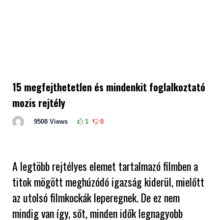
15 megfejthetetlen és mindenkit foglalkoztató
mozis rejtély
9508
Views
1
0
A legtöbb rejtélyes elemet tartalmazó filmben a
titok mögött meghúzódó igazság kiderül, mielőtt
az utolsó filmkockák leperegnek. De ez nem
mindig van így, sőt, minden idők legnagyobb