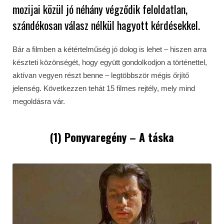
mozijai közül jó néhány végződik feloldatlan,
szándékosan válasz nélkül hagyott kérdésekkel.
Bár a filmben a kétértelműség jó dolog is lehet – hiszen arra
készteti közönségét, hogy együtt gondolkodjon a történettel,
aktívan vegyen részt benne – legtöbbször mégis őrjítő
jelenség. Következzen tehát 15 filmes rejtély, mely mind
megoldásra vár.
(1) Ponyvaregény – A táska