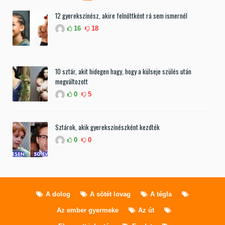
12 gyerekszínész, akire felnőttként rá sem ismernél
16
18
10 sztár, akit hidegen hagy, hogy a külseje szülés után
megváltozott
0
5
Sztárok, akik gyerekszínészként kezdték
0
0
A dolog
A sötét lovag
A tégla
Az ember gyermeke
Az út