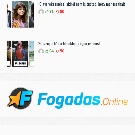
10 gyerekszínész, akiről nem is tudtad, hogy már meghalt
71
80
20 szuperhős a filmekben régen és most
64
56