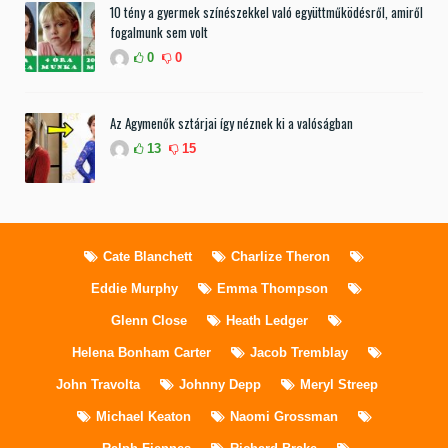
10 tény a gyermek színészekkel való együttműködésről, amiről
fogalmunk sem volt
0
0
Az Agymenők sztárjai így néznek ki a valóságban
13
15
Cate Blanchett
Charlize Theron
Eddie Murphy
Emma Thompson
Glenn Close
Heath Ledger
Helena Bonham Carter
Jacob Tremblay
John Travolta
Johnny Depp
Meryl Streep
Michael Keaton
Naomi Grossman