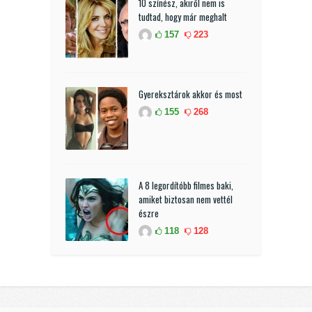
10 színész, akiről nem is
tudtad, hogy már meghalt
157
223
Gyereksztárok akkor és most
155
268
A 8 legordítóbb filmes baki,
amiket biztosan nem vettél
észre
118
128