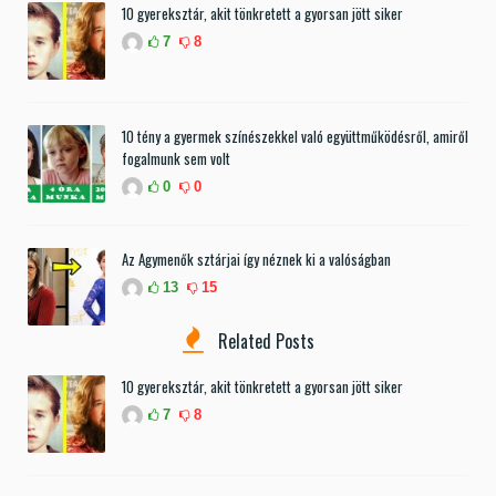
10 gyereksztár, akit tönkretett a gyorsan jött siker
7
8
10 tény a gyermek színészekkel való együttműködésről, amiről
fogalmunk sem volt
0
0
Az Agymenők sztárjai így néznek ki a valóságban
13
15
Related Posts
10 gyereksztár, akit tönkretett a gyorsan jött siker
7
8