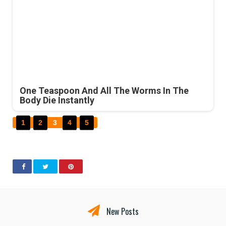
One Teaspoon And All The Worms In The
Body Die Instantly
1
2
3
4
5
New Posts