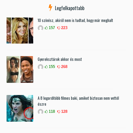
Legfelkapottabb
10 színész, akiről nem is tudtad, hogy már meghalt
157
223
Gyereksztárok akkor és most
155
268
A 8 legordítóbb filmes baki, amiket biztosan nem vettél
észre
118
128