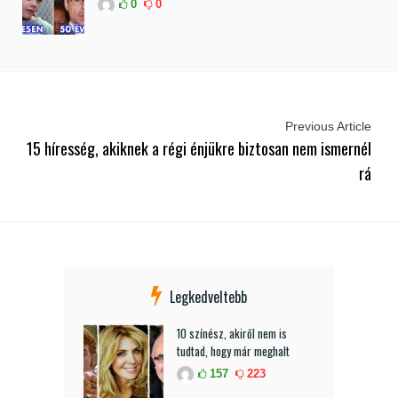
0
0
Previous Article
15 híresség, akiknek a régi énjükre biztosan nem ismernél
rá
Legkedveltebb
10 színész, akiről nem is
tudtad, hogy már meghalt
157
223