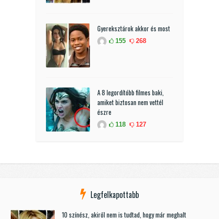
Gyereksztárok akkor és most
155
268
A 8 legordítóbb filmes baki,
amiket biztosan nem vettél
észre
118
127
Legfelkapottabb
10 színész, akiről nem is tudtad, hogy már meghalt