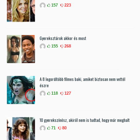
157
223
Gyereksztárok akkor és most
155
268
A 8 legordítóbb filmes baki, amiket biztosan nem vettél
észre
118
127
10 gyerekszínész, akiről nem is tudtad, hogy már meghalt
71
80