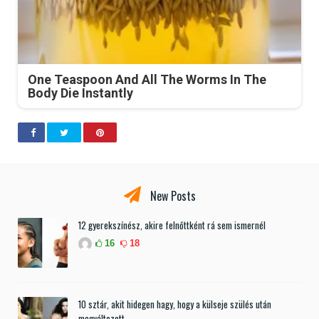
One Teaspoon And All The Worms In The
Body Die Instantly
New Posts
12 gyerekszínész, akire felnőttként rá sem ismernél
16
18
10 sztár, akit hidegen hagy, hogy a külseje szülés után
megváltozott