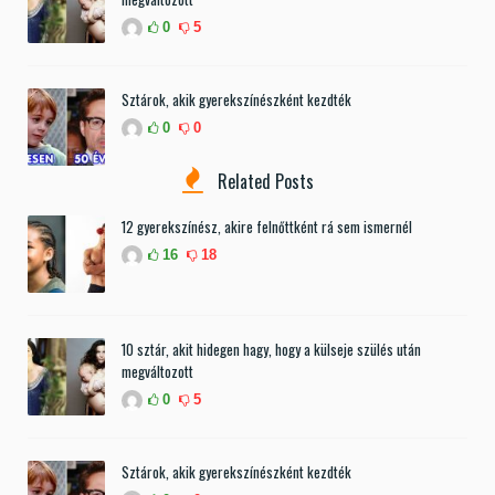
0
5
Sztárok, akik gyerekszínészként kezdték
0
0
Related Posts
12 gyerekszínész, akire felnőttként rá sem ismernél
16
18
10 sztár, akit hidegen hagy, hogy a külseje szülés után
megváltozott
0
5
Sztárok, akik gyerekszínészként kezdték