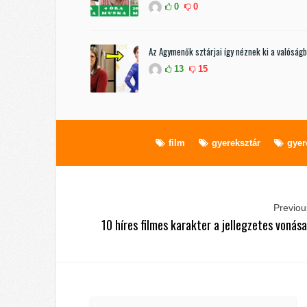
0
0
Az Agymenők sztárjai így néznek ki a valóság
13
15
film
gyereksztár
gyer
Previous
10 híres filmes karakter a jellegzetes vonása