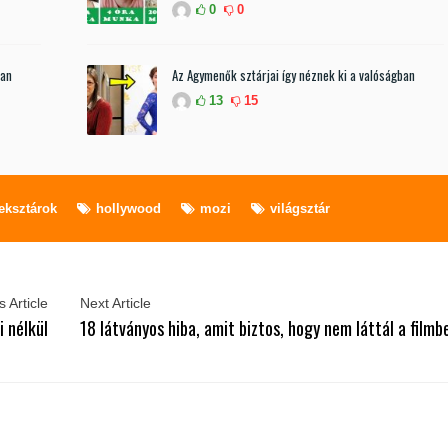
0
0
ban
Az Agymenők sztárjai így néznek ki a valóságban
13
15
eksztárok
hollywood
mozi
világsztár
 Article
Next Article
i nélkül
18 látványos hiba, amit biztos, hogy nem láttál a filmb