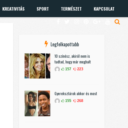
KREATIVITÁS
SPORT
TERMÉSZET
KAPCSOLAT
Legfelkapottabb
10 színész, akiről nem is
tudtad, hogy már meghalt
157
223
Gyereksztárok akkor és most
155
268