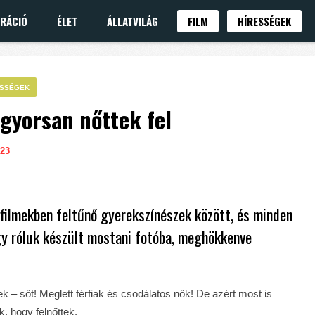
IRÁCIÓ
ÉLET
ÁLLATVILÁG
FILM
HÍRESSÉGEK
ESSÉGEK
 gyorsan nőttek fel
23
filmekben feltűnő gyerekszínészek között, és minden
gy róluk készült mostani fotóba, meghökkenve
– sőt! Meglett férfiak és csodálatos nők! De azért most is
, hogy felnőttek.