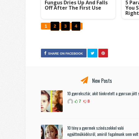
Fungus Dries Up And Falls
5 Par
Off After The First Use
You S
Righ
1
2
3
4
SHARE ON FACEBOOK
New Posts
10 gyereksztár, akit tönkretett a gyorsan jött 
7
8
10 tény a gyermek színészekkel való
együttműködésről, amiről fogalmunk sem volt