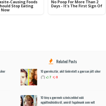
asite-Causing Foods
No Poop For More Than 2
hould Stop Eating
Days - It's The First Sign Of
t Now
Related Posts
siker
10 gyereksztár, akit tönkretett a gyorsan jött siker
7
8
10 tény a gyermek színészekkel való
együttműködésről, amiről fogalmunk sem volt