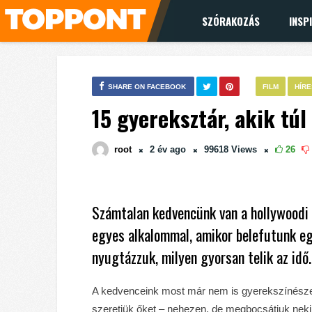
SZÓRAKOZÁS
INSP
SHARE ON FACEBOOK
FILM
HÍR
15 gyereksztár, akik túl
root
2 év
ago
99618
Views
26
Számtalan kedvencünk van a hollywoodi 
egyes alkalommal, amikor belefutunk e
nyugtázzuk, milyen gyorsan telik az idő.
A kedvenceink most már nem is gyerekszínészek 
szeretjük őket – nehezen, de megbocsátjuk nekik