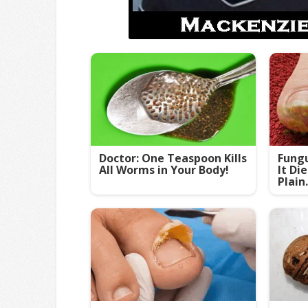
Doctor: One Teaspoon Kills
Fungu
All Worms in Your Body!
It Di
Plain.