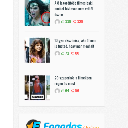
A 8 legordítóbb filmes baki,
amiket biztosan nem vettél
észre
118
128
10 gyerekszínész, akiről nem
is tudtad, hogy már meghalt
71
80
20 szuperhős a filmekben
régen és most
64
56