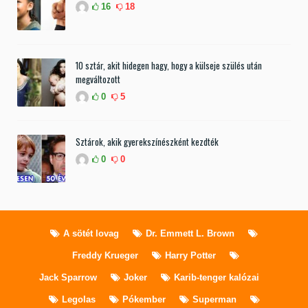
16
18
10 sztár, akit hidegen hagy, hogy a külseje szülés után
megváltozott
0
5
Sztárok, akik gyerekszínészként kezdték
0
0
A sötét lovag
Dr. Emmett L. Brown
Freddy Krueger
Harry Potter
Jack Sparrow
Joker
Karib-tenger kalózai
Legolas
Pókember
Superman