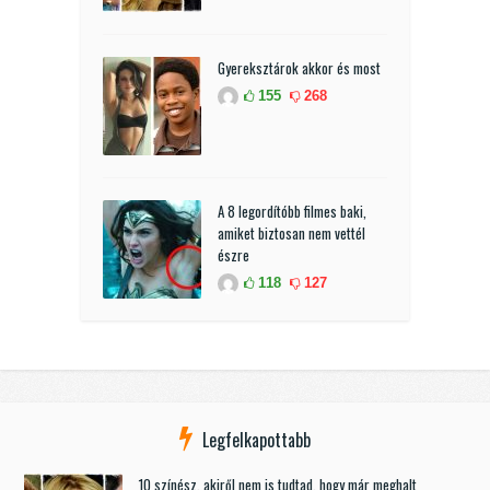
Gyereksztárok akkor és most
155
268
A 8 legordítóbb filmes baki,
amiket biztosan nem vettél
észre
118
127
Legfelkapottabb
10 színész, akiről nem is tudtad, hogy már meghalt