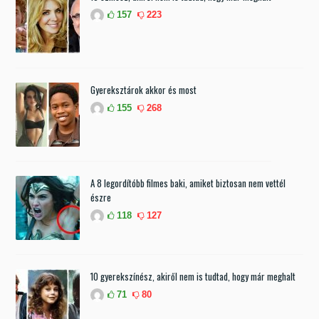
157
223
Gyereksztárok akkor és most
155
268
A 8 legordítóbb filmes baki, amiket biztosan nem vettél
észre
118
127
10 gyerekszínész, akiről nem is tudtad, hogy már meghalt
71
80