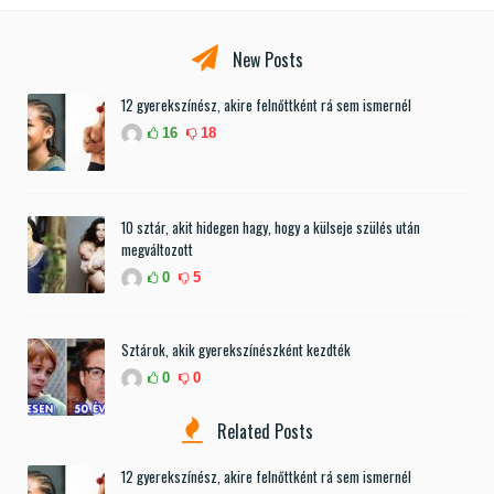
New Posts
12 gyerekszínész, akire felnőttként rá sem ismernél
16
18
10 sztár, akit hidegen hagy, hogy a külseje szülés után
megváltozott
0
5
Sztárok, akik gyerekszínészként kezdték
0
0
Related Posts
12 gyerekszínész, akire felnőttként rá sem ismernél