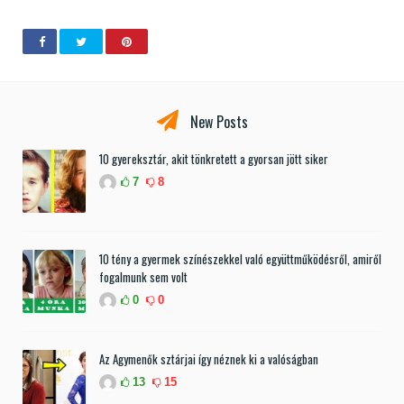
New Posts
10 gyereksztár, akit tönkretett a gyorsan jött siker
7
8
10 tény a gyermek színészekkel való együttműködésről, amiről
fogalmunk sem volt
0
0
Az Agymenők sztárjai így néznek ki a valóságban
13
15