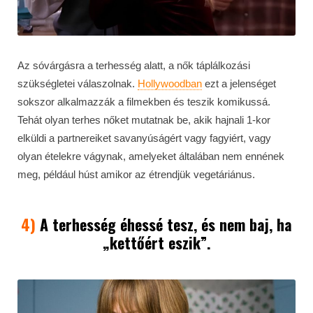
Az sóvárgásra a terhesség alatt, a nők táplálkozási
szükségletei válaszolnak.
Hollywoodban
ezt a jelenséget
sokszor alkalmazzák a filmekben és teszik komikussá.
Tehát olyan terhes nőket mutatnak be, akik hajnali 1-kor
elküldi a partnereiket savanyúságért vagy fagyiért, vagy
olyan ételekre vágynak, amelyeket általában nem ennének
meg, például húst amikor az étrendjük vegetáriánus.
4)
A terhesség éhessé tesz, és nem baj, ha
„kettőért eszik”.