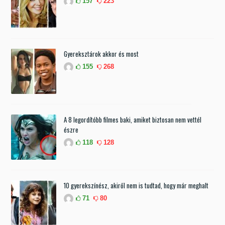
157
223
Gyereksztárok akkor és most
155
268
A 8 legordítóbb filmes baki, amiket biztosan nem vettél
észre
118
128
10 gyerekszínész, akiről nem is tudtad, hogy már meghalt
71
80