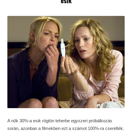
esik
A nők 30%-a esik rögtön teherbe egyszeri próbálkozás
során, azonban a filmekben ezt a számot 100%-ra cserélték.