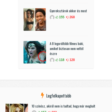
Gyereksztárok akkor és most
155
268
A 8 legordítóbb filmes baki,
amiket biztosan nem vettél
észre
118
128
Legfelkapottabb
10 színész, akiről nem is tudtad, hogy már meghalt