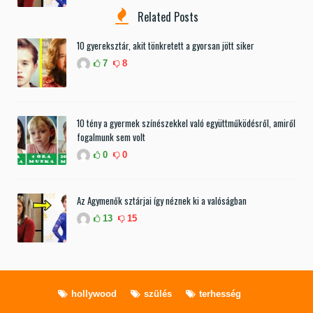
Related Posts
10 gyereksztár, akit tönkretett a gyorsan jött siker
7
8
10 tény a gyermek színészekkel való együttműködésről, amiről
fogalmunk sem volt
0
0
Az Agymenők sztárjai így néznek ki a valóságban
13
15
hollywood
szülés
terhesség