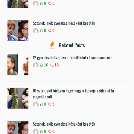
0
5
Sztárok, akik gyerekszínészként kezdték
0
0
Related Posts
12 gyerekszínész, akire felnőttként rá sem ismernél
16
18
10 sztár, akit hidegen hagy, hogy a külseje szülés után
megváltozott
0
5
Sztárok, akik gyerekszínészként kezdték
0
0