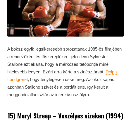
A boksz egyik legsikeresebb sorozatának 1985-ös filmjében
a rendezőként és főszereplőként jelen levő Sylvester
Stallone azt akarta, hogy a mérkőzés tetőpontja minél
hitelesebb legyen. Ezért arra kérte a színésztársát,
Dolph
Lundgren
-t, hogy ténylegesen üsse meg. Az ökölcsapás
azonban Stallone szívét és a bordáit érte, így került a
meggondolatlan sztár az intenzív osztályra.
15) Meryl Streep – Veszélyes vizeken (1994)