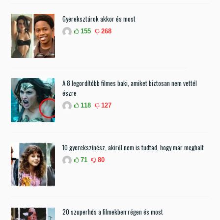
Gyereksztárok akkor és most
155
268
A 8 legordítóbb filmes baki, amiket biztosan nem vettél
észre
118
127
10 gyerekszínész, akiről nem is tudtad, hogy már meghalt
71
80
20 szuperhős a filmekben régen és most