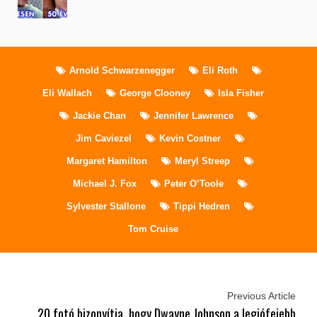
Arnold Schwarzenegger
Eli Roth
Eli Wallach
George Clooney
Isla Fisher
Jackie Chan
Jennifer Lawrence
Jim Caviezel
Kevin Costner
Margaret Hamilton
Meryl Streep
Michael J. Fox
Peter O’Toole
Sylvester Stallone
Tippi Hedren
Tom Cruise
Previous Article
20 fotó bizonyítja, hogy Dwayne Johnson a legjófejebb