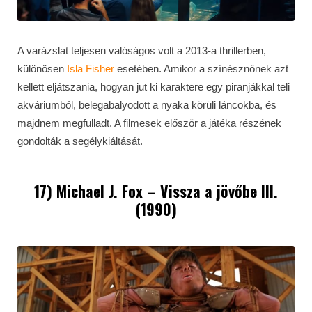
A varázslat teljesen valóságos volt a 2013-a thrillerben,
különösen
Isla Fisher
esetében. Amikor a színésznőnek azt
kellett eljátszania, hogyan jut ki karaktere egy piranjákkal teli
akváriumból, belegabalyodott a nyaka körüli láncokba, és
majdnem megfulladt. A filmesek először a játéka részének
gondolták a segélykiáltását.
17) Michael J. Fox – Vissza a jövőbe III.
(1990)