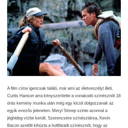
A film címe igencsak találó, már ami az életveszélyt illeti.
Curtis Hanson arra kényszerítette a vonakodó színésznőt 18
órás kemény munka után még egy kicsit dolgozzanak az
egyik evezős jeleneten. Meryl Streep szinte azonnal a
jéghideg vízbe került. Szerencsére színésztársa, Kevin
Bacon azelőtt kihúzta a holtfáradt színésznőt, hogy az