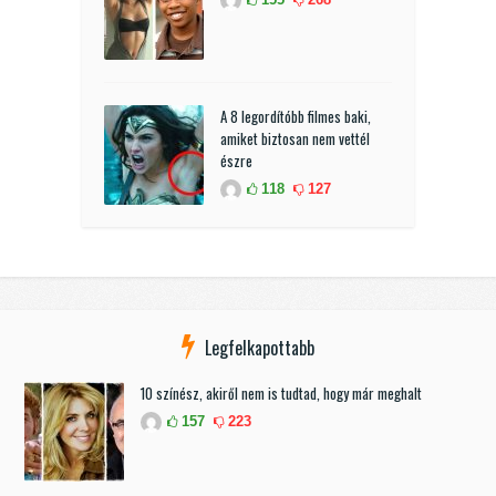
A 8 legordítóbb filmes baki,
amiket biztosan nem vettél
észre
118
127
Legfelkapottabb
10 színész, akiről nem is tudtad, hogy már meghalt
157
223