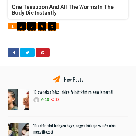
One Teaspoon And All The Worms In The
Body Die Instantly
1
2
3
4
5
New Posts
12 gyerekszínész, akire felnőttként rá sem ismernél
16
18
10 sztár, akit hidegen hagy, hogy a külseje szülés után
megváltozott