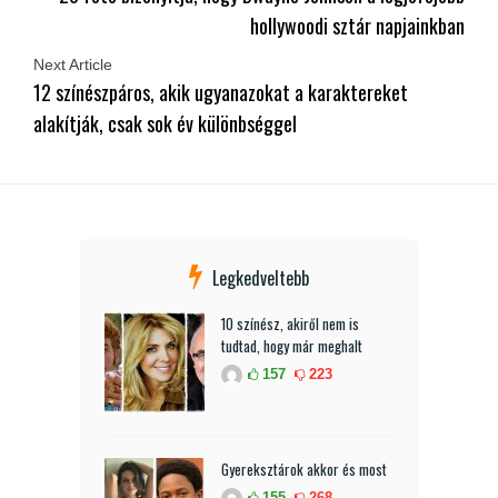
hollywoodi sztár napjainkban
Next Article
12 színészpáros, akik ugyanazokat a karaktereket
alakítják, csak sok év különbséggel
Legkedveltebb
10 színész, akiről nem is
tudtad, hogy már meghalt
157
223
Gyereksztárok akkor és most
155
268