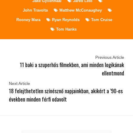
Jake Gyllenhaal
Jared Leto
John Travolta
Matthew McConaughey
Rooney Mara
Ryan Reynolds
Tom Cruise
Tom Hanks
Previous Article
11 baki a szuperhős filmekben, ami minden logikának
ellentmond
Next Article
18 felejthetetlen színésznő napjainkban, akikért a ’90-es
években minden férfi odavolt