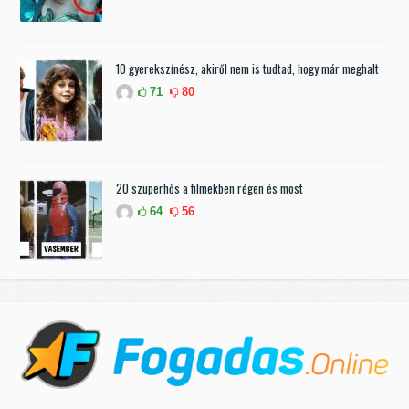
10 gyerekszínész, akiről nem is tudtad, hogy már meghalt
71
80
20 szuperhős a filmekben régen és most
64
56