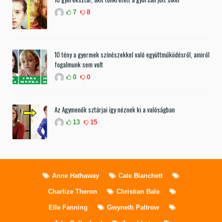
7
8
10 tény a gyermek színészekkel való együttműködésről, amiről
fogalmunk sem volt
0
0
Az Agymenők sztárjai így néznek ki a valóságban
13
15
Anne Hathaway
Cate Blanchett
Charlize Theron
Christian Bale
Elle Fanning
Gwyneth Paltrow