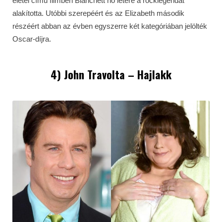
életei című filmben Blanchett nő létére a rocklegendát
alakította. Utóbbi szerepéért és az Elizabeth második
részéért abban az évben egyszerre két kategóriában jelölték
Oscar-díjra.
4) John Travolta – Hajlakk