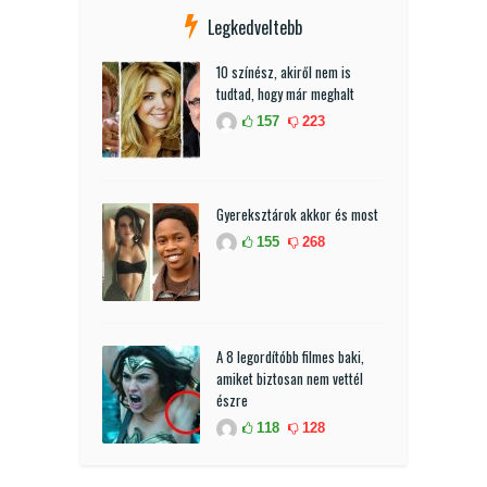
Legkedveltebb
10 színész, akiről nem is
tudtad, hogy már meghalt
157
223
Gyereksztárok akkor és most
155
268
A 8 legordítóbb filmes baki,
amiket biztosan nem vettél
észre
118
128