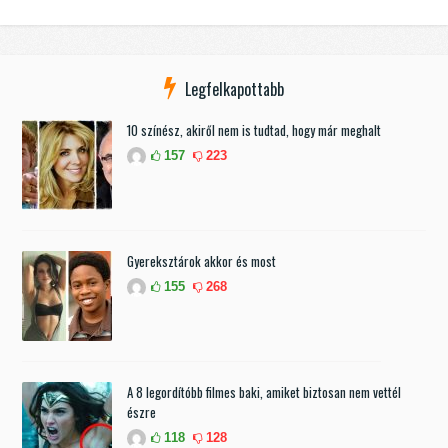
Legfelkapottabb
10 színész, akiről nem is tudtad, hogy már meghalt
157
223
Gyereksztárok akkor és most
155
268
A 8 legordítóbb filmes baki, amiket biztosan nem vettél
észre
118
128