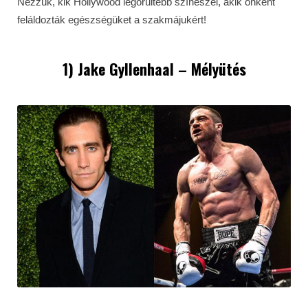
Nézzük, kik Hollywood legőrültebb színészei, akik önként
feláldozták egészségüket a szakmájukért!
1) Jake Gyllenhaal – Mélyütés