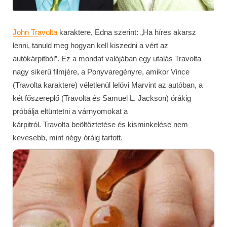
John Travolta
karaktere, Edna szerint: „Ha híres akarsz
lenni, tanuld meg hogyan kell kiszedni a vért az
autókárpitból”. Ez a mondat valójában egy utalás Travolta
nagy sikerű filmjére, a Ponyvaregényre, amikor Vince
(Travolta karaktere) véletlenül lelövi Marvint az autóban, a
két főszereplő (Travolta és Samuel L. Jackson) órákig
próbálja eltüntetni a várnyomokat a
kárpitról. Travolta beöltöztetése és kisminkelése nem
kevesebb, mint négy óráig tartott.