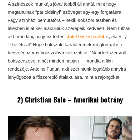
A színészek munkája jóval többől áll annál, mint hogy
megtanulnak “pár oldalnyi” szöveget egy-egy forgatásra
vagy színházi bemutatóra – nekik sokszor testben és
lélekben is át kell alakulniuk szerepeik kedvéért. Nem túlzás
azt mondani, hogy ez történt
Jake Gyllenhaallal
is, aki
Billy
“The Great” Hope bokszoló karakterének megformálása
kedvéért izmos bokszolóvá változott át. “Napi kétszer volt
bokszedzése, a hét minden napján” – mondta a film
rendezője, Antoine Fuqua, akit szerintünk legalább annyira
lenyűgözött a főszereplő átalakulása, mint a rajongókat.
2) Christian Bale – Amerikai botrány