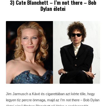
3) Cate Blanchett – I’m not there – Bob
Dylan életei
Jim Jarmusch a Kávé és cigarettában azt kérte tőle, hogy
legyen tíz percre önmaga, majd az I’m not there – Bob Dylan