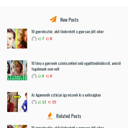
New Posts
10 gyereksztár, akit tönkretett a gyorsan jött siker
7
8
10 tény a gyermek színészekkel való együttműködésről, amiről
fogalmunk sem volt
0
0
Az Agymenők sztárjai így néznek ki a valóságban
13
15
Related Posts
10 gyereksztár, akit tönkretett a gyorsan jött siker