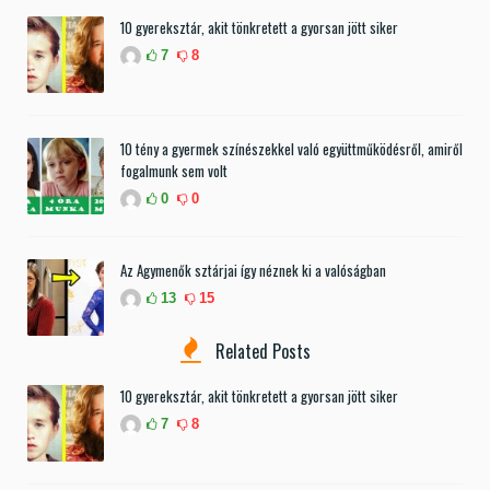
10 gyereksztár, akit tönkretett a gyorsan jött siker
7
8
10 tény a gyermek színészekkel való együttműködésről, amiről
fogalmunk sem volt
0
0
Az Agymenők sztárjai így néznek ki a valóságban
13
15
Related Posts
10 gyereksztár, akit tönkretett a gyorsan jött siker
7
8