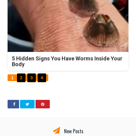
5 Hidden Signs You Have Worms Inside Your
Body
1
2
3
4
New Posts