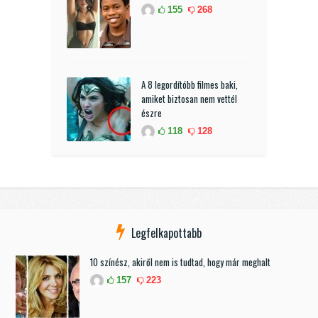
155
268
A 8 legordítóbb filmes baki,
amiket biztosan nem vettél
észre
118
128
Legfelkapottabb
10 színész, akiről nem is tudtad, hogy már meghalt
157
223