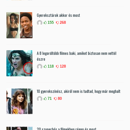
Gyereksztárok akkor és most
155
268
A 8 legordítóbb filmes baki, amiket biztosan nem vettél
észre
118
128
10 gyerekszínész, akiről nem is tudtad, hogy már meghalt
71
80
20 szuperhős a filmekben régen és most