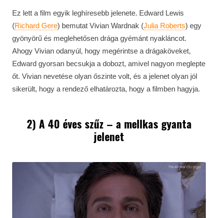
Ez lett a film egyik leghíresebb jelenete. Edward Lewis
(
Richard Gere
) bemutat Vivian Wardnak (
Julia Roberts
) egy
gyönyörű és meglehetősen drága gyémánt nyakláncot.
Ahogy Vivian odanyúl, hogy megérintse a drágaköveket,
Edward gyorsan becsukja a dobozt, amivel nagyon meglepte
őt. Vivian nevetése olyan őszinte volt, és a jelenet olyan jól
sikerült, hogy a rendező elhatározta, hogy a filmben hagyja.
2) A 40 éves szűz – a mellkas gyanta
jelenet