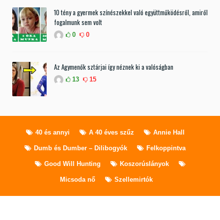
10 tény a gyermek színészekkel való együttműködésről, amiről
fogalmunk sem volt
0
0
Az Agymenők sztárjai így néznek ki a valóságban
13
15
40 és annyi
A 40 éves szűz
Annie Hall
Dumb és Dumber – Dilibogyók
Felkoppintva
Good Will Hunting
Koszorúslányok
Micsoda nő
Szellemirtók