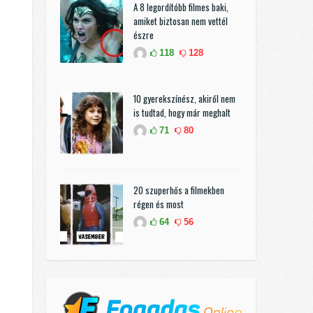
A 8 legordítóbb filmes baki,
amiket biztosan nem vettél
észre
118
128
10 gyerekszínész, akiről nem
is tudtad, hogy már meghalt
71
80
20 szuperhős a filmekben
régen és most
64
56