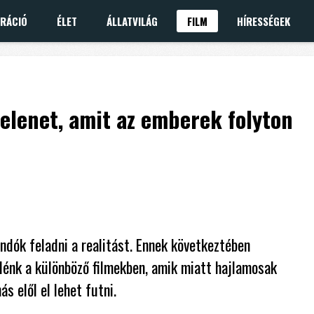
IRÁCIÓ
ÉLET
ÁLLATVILÁG
FILM
HÍRESSÉGEK
jelenet, amit az emberek folyton
andók feladni a realitást. Ennek következtében
lénk a különböző filmekben, amik miatt hajlamosak
s elől el lehet futni.