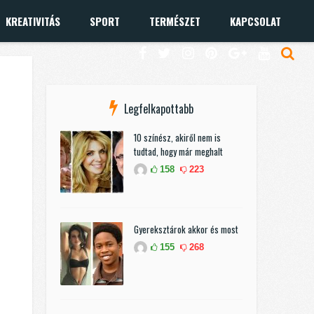
KREATIVITÁS
SPORT
TERMÉSZET
KAPCSOLAT
Legfelkapottabb
10 színész, akiről nem is
tudtad, hogy már meghalt
158
223
Gyereksztárok akkor és most
155
268