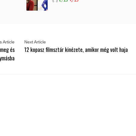
13
15
 Article
Next Article
 meg és
12 kopasz filmsztár kinézete, amikor még volt haja
gymásba