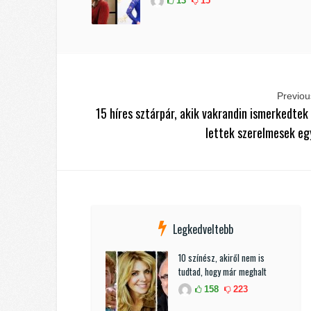
13
15
Previous
15 híres sztárpár, akik vakrandin ismerkedtek
lettek szerelmesek e
Legkedveltebb
10 színész, akiről nem is
tudtad, hogy már meghalt
158
223