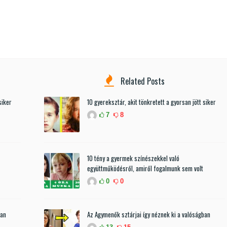
Related Posts
siker
10 gyereksztár, akit tönkretett a gyorsan jött siker
7
8
10 tény a gyermek színészekkel való
együttműködésről, amiről fogalmunk sem volt
0
0
ban
Az Agymenők sztárjai így néznek ki a valóságban