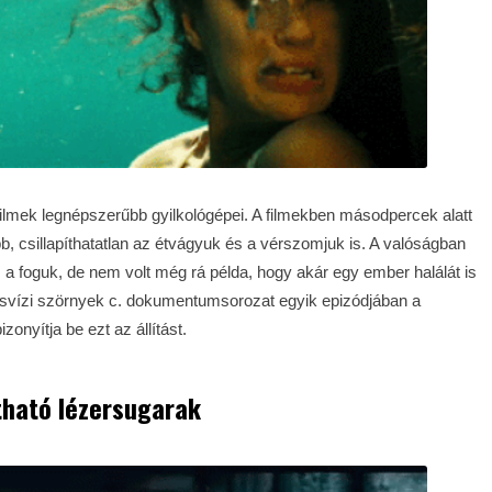
rfilmek legnépszerűbb gyilkológépei. A filmekben másodpercek alatt
bb, csillapíthatatlan az étvágyuk és a vérszomjuk is. A valóságban
 a foguk, de nem volt még rá példa, hogy akár egy ember halálát is
esvízi szörnyek c. dokumentumsorozat egyik epizódjában a
nyítja be ezt az állítást.
tható lézersugarak