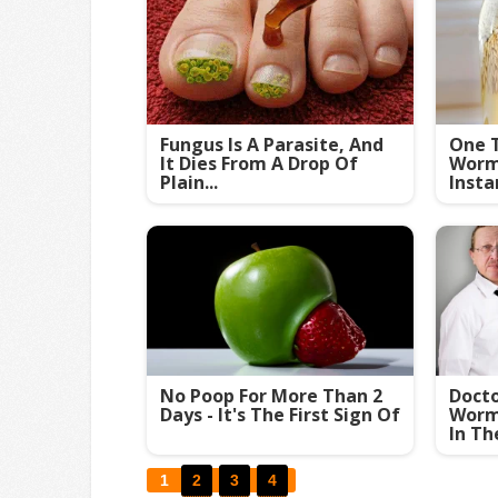
Fungus Is A Parasite, And
One T
It Dies From A Drop Of
Worms
Plain...
Insta
No Poop For More Than 2
Doct
Days - It's The First Sign Of
Worm
In Th
1
2
3
4