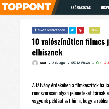
SZÓRAKOZÁS
INSP
SHARE ON FACEBOOK
FILM
10 valószínűtlen filmes 
elhisznek
root
2 év
ago
65212
Views
4
3
A látvány érdekében a filmkészítők hajl
rendszeresen olyan jeleneteket tárnak e
vagyunk például azt hinni, hogy a robbaná