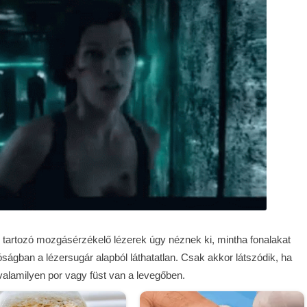
tartozó mozgásérzékelő lézerek úgy néznek ki, mintha fonalakat
óságban a lézersugár alapból láthatatlan. Csak akkor látszódik, ha
a valamilyen por vagy füst van a levegőben.