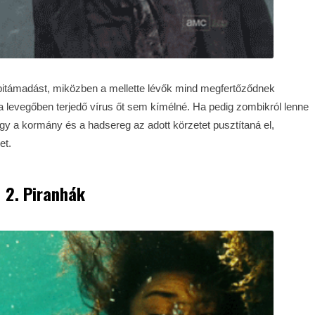
mbitámadást, miközben a mellette lévők mind megfertőződnek
 levegőben terjedő vírus őt sem kímélné. Ha pedig zombikról lenne
ogy a kormány és a hadsereg az adott körzetet pusztítaná el,
et.
2. Piranhák