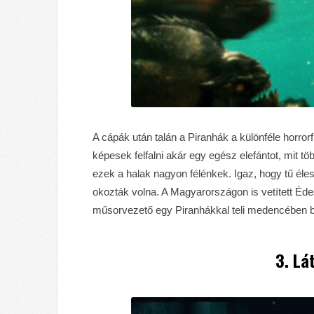
A cápák után talán a Piranhák a különféle horro
képesek felfalni akár egy egész elefántot, mit tö
ezek a halak nagyon félénkek. Igaz, hogy tű éles
okozták volna. A Magyarországon is vetített Éd
műsorvezető egy Piranhákkal teli medencében bizo
3. Lá