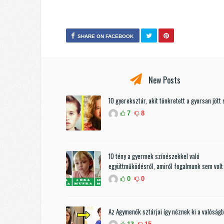
SHARE ON FACEBOOK
New Posts
10 gyereksztár, akit tönkretett a gyorsan jött 
7
8
10 tény a gyermek színészekkel való
együttműködésről, amiről fogalmunk sem volt
0
0
Az Agymenők sztárjai így néznek ki a valóság