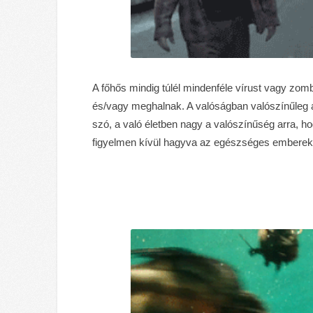
A főhős mindig túlél mindenféle vírust vagy zo
és/vagy meghalnak. A valóságban valószínűleg a
szó, a való életben nagy a valószínűség arra, h
figyelmen kívül hagyva az egészséges emberek