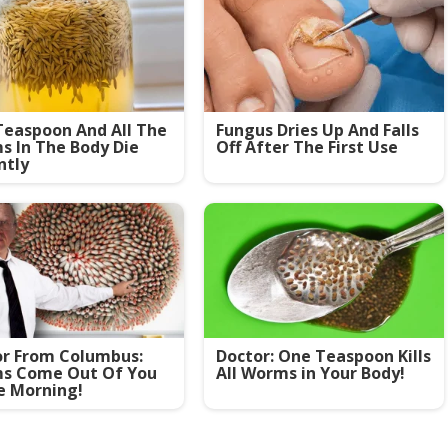
easpoon And All The
Fungus Dries Up And Falls
 In The Body Die
Off After The First Use
ntly
or From Columbus:
Doctor: One Teaspoon Kills
s Come Out Of You
All Worms in Your Body!
e Morning!