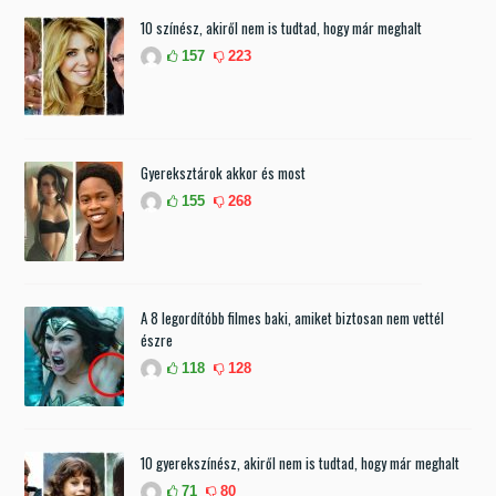
10 színész, akiről nem is tudtad, hogy már meghalt
157
223
Gyereksztárok akkor és most
155
268
A 8 legordítóbb filmes baki, amiket biztosan nem vettél
észre
118
128
10 gyerekszínész, akiről nem is tudtad, hogy már meghalt
71
80