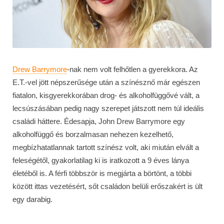
Drew Barrymore
-nak nem volt felhőtlen a gyerekkora. Az
E.T.-vel jött népszerűsége után a színésznő már egészen
fiatalon, kisgyerekkorában drog- és alkoholfüggővé vált, a
lecsúszásában pedig nagy szerepet játszott nem túl ideális
családi háttere. Édesapja, John Drew Barrymore egy
alkoholfüggő és borzalmasan nehezen kezelhető,
megbízhatatlannak tartott színész volt, aki miután elvált a
feleségétől, gyakorlatilag ki is iratkozott a 9 éves lánya
életéből is. A férfi többször is megjárta a börtönt, a többi
között ittas vezetésért, sőt családon belüli erőszakért is ült
egy darabig.