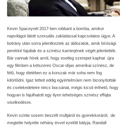
Kevin Spaceynél 2017-ben robbant a bomba, amikor
napvilágot látott szexuális zaklatással kapcsolatos ügye. A
botrány után sorra jelentkeztek az áldozatok, amik bírósági
perekké fajultak és a színész karrierjének végét jelentették.
Bár vannak hírek arról, hogy esetleg szerepet kaphat újra
egy filmben a kétszeres Oscar-díjas amerikai színész, de
félő, hogy életében ez a korszak már soha nem fog
kitörlődni. Igaz tetteit eddig egyértelműen nem bizonyították
és cselekedeteire nincs bocsánat, mégis kicsit érthető, hogy
hogyan is fajulhatott egy ilyen tehetséges színész effajta
viselkedésre.
Kevin szinte sosem beszélt múltjáról és gyerekkoráról, de
megtette helyette néhány évvel ezelőtt bátyja, Randall