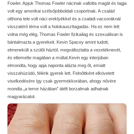
Fowler. Apjuk Thomas Fowler nácinak vallotta magát és tagja
volt egy amerikai szélsőjobboldali csoportnak. A család
otthona tele volt náci ereklyékkel és a családi vacsoráknál
visszatérő téma volt a holokauszttagadás. Ha ez nem lett
volna még elég, Thomas Fowler fizikailag és szexuálisan is
bántalmazta a gyerekeit. Kevin Spacey amint tudott,
elmenekült a szülői háztól, megváltoztatta a vezetéknevét,
és eltemette magában a múltat.Kevin egy interjúban
elmondta, hogy apja naponta alázta meg őt, emiatt
visszahúzódó, félénk gyerek lett. Felnőttként elkövetett
viselkedésére így csak gyermekkorában, ahogy nővére
mondta „a terror házában” átélt borzalmak adhatnak
magyarázatot.