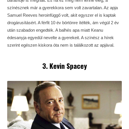
barátnője is meghalt. És ha ez még nem lenne elég, a
színésznek már a gyerekkora sem volt zavartalan. Az apja
Samuel Reeves heroinfüggő volt, akit egyszer el is kaptak
drogárusításért. A férfit 10 év börtönre ítélték, ám végül 2 év
után szabadon engedték. A balhés apa miatt Keanu
édesanyja egyedül nevelte a gyerekeit. A színész a hírek
szerint egészen kiskora óta nem is találkozott az apjával.
3. Kevin Spacey