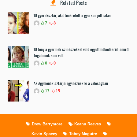
Related Posts
10 gyereksztár, akit tönkretett a gyorsan jött siker
7
8
10 tény a gyermek színészekkel való együttműködésről, amiről
fogalmunk sem volt
0
0
Az Agymenők sztárjai így néznek ki a valóságban
13
15
Drew Barrymore
Keanu Reeves
Kevin Spacey
Tobey Maguire