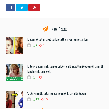
New Posts
10 gyereksztár, akit tönkretett a gyorsan jött siker
7
8
10 tény a gyermek színészekkel való együttműködésről, amiről
fogalmunk sem volt
0
0
Az Agymenők sztárjai így néznek ki a valóságban
13
15