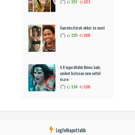
157
223
Gyereksztárok akkor és most
155
268
A 8 legordítóbb filmes baki,
amiket biztosan nem vettél
észre
118
128
Legfelkapottabb