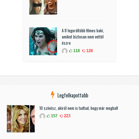
A 8 legordítóbb filmes baki,
amiket biztosan nem vettél
észre
118
128
Legfelkapottabb
10 színész, akiről nem is tudtad, hogy már meghalt
157
223