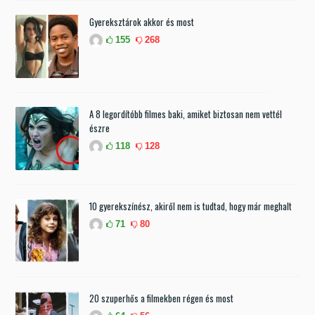
Gyereksztárok akkor és most
155
268
A 8 legordítóbb filmes baki, amiket biztosan nem vettél
észre
118
128
10 gyerekszínész, akiről nem is tudtad, hogy már meghalt
71
80
20 szuperhős a filmekben régen és most