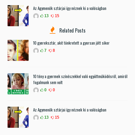
Az Agymenők sztárjai így néznek ki a valóságban
13
15
Related Posts
10 gyereksztár, akit tönkretett a gyorsan jött siker
7
8
10 tény a gyermek színészekkel való együttműködésről, amiről
fogalmunk sem volt
0
0
Az Agymenők sztárjai így néznek ki a valóságban
13
15