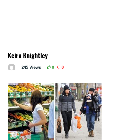
Keira Knightley
245
Views
0
0