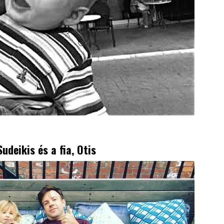
udeikis és a fia, Otis