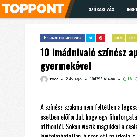
SZÓRAKOZÁS
INSP
SHARE ON FACEBOOK
FILM
HÍR
10 imádnivaló színész a
gyermekével
root
2 év
ago
104393
Views
18
A színész szakma nem feltétlen a legcsa
esetben előfordul, hogy egy filmforgatás
otthontól. Sokan viszik magukkal a csal
kivitelezhetetlen, hiszen ott az iskola,