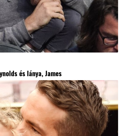
ynolds
és lánya, James