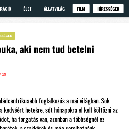
IRÁCIÓ
ÉLET
ÁLLATVILÁG
FILM
HÍRESSÉGEK
ESSÉGEK
puka, aki nem tud betelni
19
ládcentrikusabb foglalkozás a mai világban. Sok
 kedvéért hetekre, sőt hónapokra el kell költözni az
ádot, ha forgatás van, azonban a többségnél ez
 a barátok, a szakkörök és még sorolhatnánk.