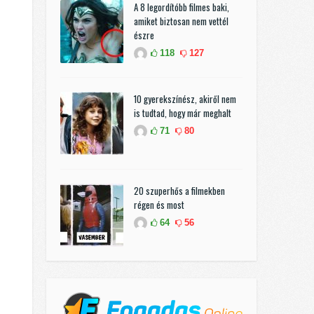
A 8 legordítóbb filmes baki,
amiket biztosan nem vettél
észre
118
127
10 gyerekszínész, akiről nem
is tudtad, hogy már meghalt
71
80
20 szuperhős a filmekben
régen és most
64
56