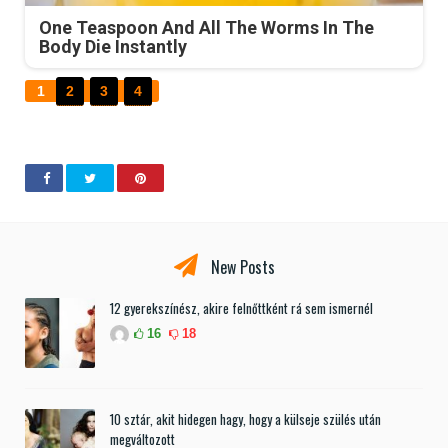
One Teaspoon And All The Worms In The
Body Die Instantly
1
2
3
4
New Posts
12 gyerekszínész, akire felnőttként rá sem ismernél
16
18
10 sztár, akit hidegen hagy, hogy a külseje szülés után
megváltozott