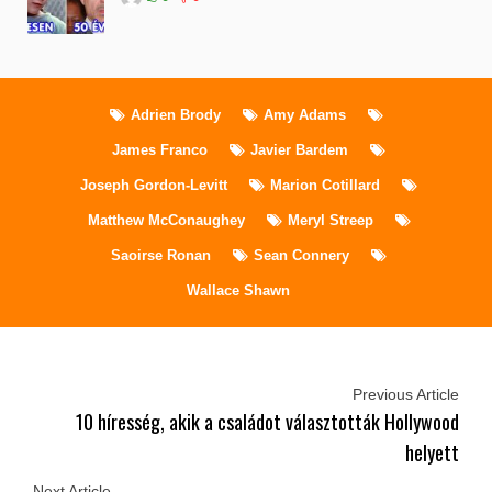
Adrien Brody
Amy Adams
James Franco
Javier Bardem
Joseph Gordon-Levitt
Marion Cotillard
Matthew McConaughey
Meryl Streep
Saoirse Ronan
Sean Connery
Wallace Shawn
Previous Article
10 híresség, akik a családot választották Hollywood
helyett
Next Article