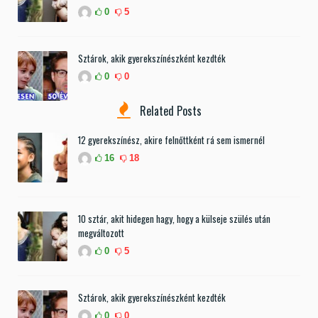
0
5
Sztárok, akik gyerekszínészként kezdték
0
0
Related Posts
12 gyerekszínész, akire felnőttként rá sem ismernél
16
18
10 sztár, akit hidegen hagy, hogy a külseje szülés után
megváltozott
0
5
Sztárok, akik gyerekszínészként kezdték
0
0