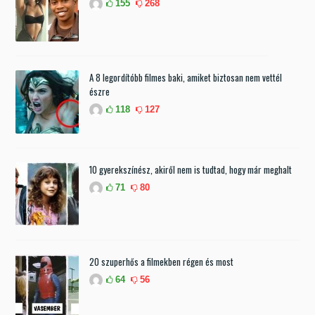
155
268
A 8 legordítóbb filmes baki, amiket biztosan nem vettél
észre
118
127
10 gyerekszínész, akiről nem is tudtad, hogy már meghalt
71
80
20 szuperhős a filmekben régen és most
64
56