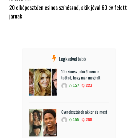
20 elképesztően csinos színésznő, akik jóval 60 év felett
járnak
Legkedveltebb
10 színész, akiről nem is
tudtad, hogy már meghalt
157
223
Gyereksztárok akkor és most
155
268