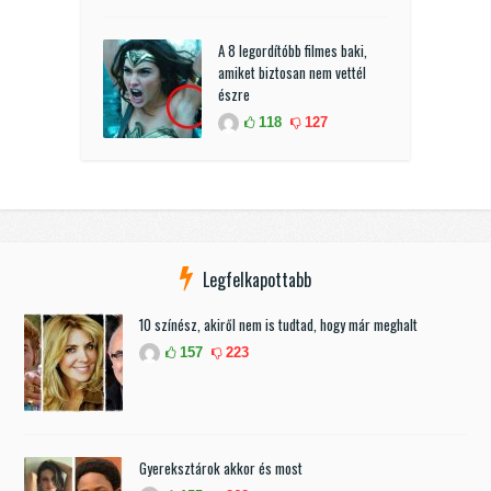
A 8 legordítóbb filmes baki,
amiket biztosan nem vettél
észre
118
127
Legfelkapottabb
10 színész, akiről nem is tudtad, hogy már meghalt
157
223
Gyereksztárok akkor és most