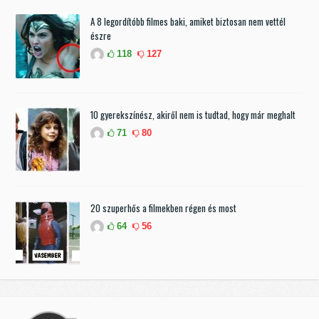
A 8 legordítóbb filmes baki, amiket biztosan nem vettél
észre
118
127
10 gyerekszínész, akiről nem is tudtad, hogy már meghalt
71
80
20 szuperhős a filmekben régen és most
64
56