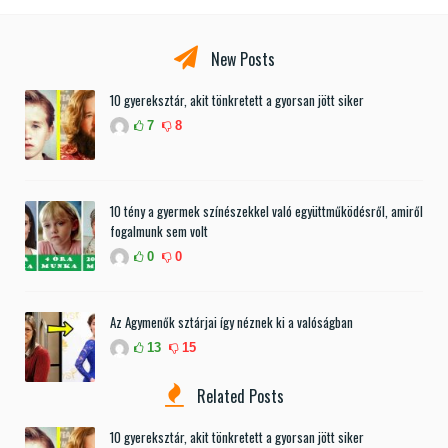
New Posts
10 gyereksztár, akit tönkretett a gyorsan jött siker
7
8
10 tény a gyermek színészekkel való együttműködésről, amiről
fogalmunk sem volt
0
0
Az Agymenők sztárjai így néznek ki a valóságban
13
15
Related Posts
10 gyereksztár, akit tönkretett a gyorsan jött siker