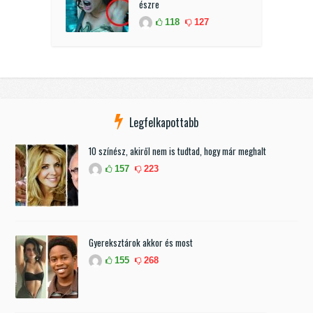
észre
118
127
Legfelkapottabb
10 színész, akiről nem is tudtad, hogy már meghalt
157
223
Gyereksztárok akkor és most
155
268