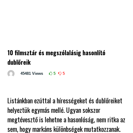
10 filmsztár és megszólalásig hasonlító
dublőreik
45481
Views
5
5
Listánkban ezúttal a hírességeket és dublőreiket
helyeztük egymás mellé. Ugyan sokszor
megtévesztő is lehetne a hasonlóság, nem ritka az
sem, hogy markáns különbségek mutatkozzanak.