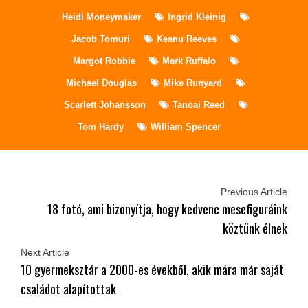
Heidi Moneymaker
Ingrid Kleinig
Jacob Tomuri
Keanu Reeves
Margot Robbie
Mark Ruffalo
Michael Douglas
Mike Runyard
Scarlett Johansson
Tanoai Reed
Tom Hardy
William Spencer
Previous Article
18 fotó, ami bizonyítja, hogy kedvenc mesefiguráink
köztünk élnek
Next Article
10 gyermeksztár a 2000-es évekből, akik mára már saját
családot alapítottak