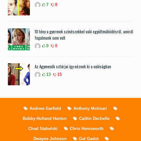
7
8
10 tény a gyermek színészekkel való együttműködésről, amiről
fogalmunk sem volt
0
0
Az Agymenők sztárjai így néznek ki a valóságban
13
15
Andrew Garfield
Anthony Molinari
Bobby Holland Hanton
Caitlin Dechelle
Chad Stahelski
Chris Hemsworth
Dwayne Johnson
Gal Gadot