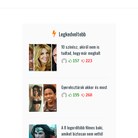
Legkedveltebb
10 színész, akiről nem is
tudtad, hogy már meghalt
157
223
Gyereksztárok akkor és most
155
268
A 8 legordítóbb filmes baki,
amiket biztosan nem vettél