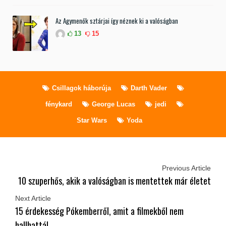
Az Agymenők sztárjai így néznek ki a valóságban
13
15
Csillagok háborúja
Darth Vader
fénykard
George Lucas
jedi
Star Wars
Yoda
Previous Article
10 szuperhős, akik a valóságban is mentettek már életet
Next Article
15 érdekesség Pókemberről, amit a filmekből nem
hallhattál