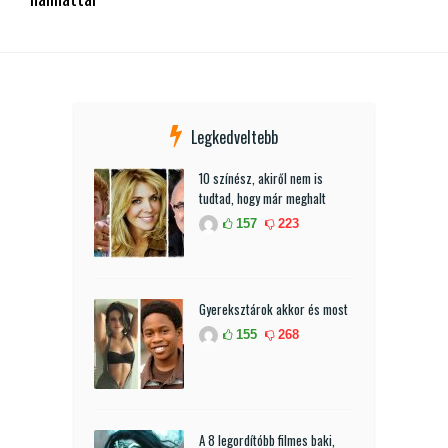
Legkedveltebb
10 színész, akiről nem is
tudtad, hogy már meghalt
157
223
Gyereksztárok akkor és most
155
268
A 8 legordítóbb filmes baki,