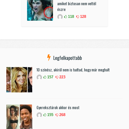
amiket biztosan nem vettél
észre
118
128
Legfelkapottabb
10 színész, akiről nem is tudtad, hogy már meghalt
157
223
Gyereksztárok akkor és most
155
268