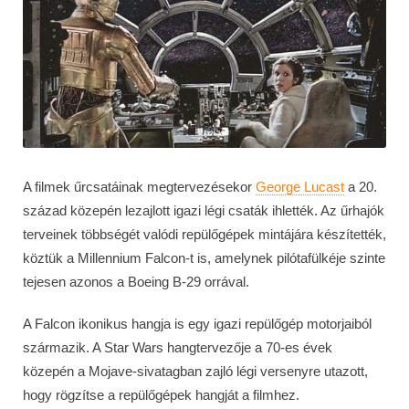
A filmek űrcsatáinak megtervezésekor
George Lucast
a 20.
század közepén lezajlott igazi légi csaták ihlették. Az űrhajók
terveinek többségét valódi repülőgépek mintájára készítették,
köztük a Millennium Falcon-t is, amelynek pilótafülkéje szinte
tejesen azonos a Boeing B-29 orrával.
A Falcon ikonikus hangja is egy igazi repülőgép motorjaiból
származik. A Star Wars hangtervezője a 70-es évek
közepén a Mojave-sivatagban zajló légi versenyre utazott,
hogy rögzítse a repülőgépek hangját a filmhez.