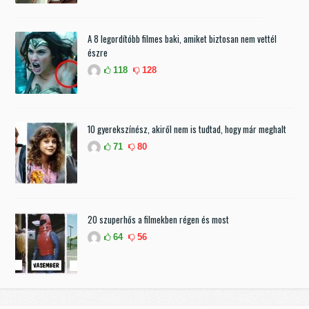
A 8 legordítóbb filmes baki, amiket biztosan nem vettél
észre
118
128
10 gyerekszínész, akiről nem is tudtad, hogy már meghalt
71
80
20 szuperhős a filmekben régen és most
64
56