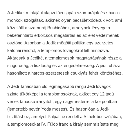
A Jediket mintájául alapvetően japán szamurájok és shaolin
monkok szolgáltak, akiknek olyan becsületkódexük volt, ami
közel állt a szamuráj Bushidóhoz, amelynek lényege a
békefenntartó erkölcsös magatartás és az élet védelmének
ösztöne. Azonban a Jedik mögötti politika egy szerzetes
katonai rendről, a templomos lovagokról lett mintázva.
Akárcsak a Jediké, a templomosok magatartásának része a
szigorúság, a tisztaság és az engedelmesség. A jedi ruházat
hasonlított a harcos-szerzetesek csuklyás fehér köntöséhez.
A Jedi Tanácsban ülő legmagasabb rangú Jedi lovagok
szinte tükörképei a templomosoknak, akiket egy 12 tagú
vének tanácsa irányított, egy nagymesterrel a központban
(ismertebb nevén Yoda mester). És hasonlóan a Jedi-
tisztításhoz, amelyet Palpatine rendelt a Sithek bosszújában,
a templomosokat IV. Fülöp francia király semmisítette meg.