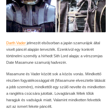
Darth Vader
jelmezét elsősorban a japán szamurájok által
viselt páncél alapján tervezték. Ezenkívül egy konkrét
történelmi személy a hírhedt Sith Lord alapja: a vérszomjas
Date Masamune szamuráj hadvezér.
Masamune és Vader között sok a közös vonás. Mindkettő
részben fogyatékossággal élt (Masamune elvesztette látását
a jobb szemére), mindkettőt egy szülő nevelte és mindketten
a ranglétra csúcsára jutottak. Lovagtársaik féltek tőlük
haragjuk és vadságuk miatt. Valamint mindketten felvették
azt az ismert fekete páncélt.