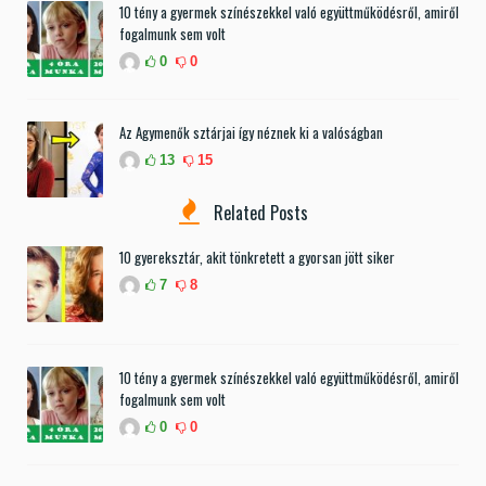
10 tény a gyermek színészekkel való együttműködésről, amiről
fogalmunk sem volt
0
0
Az Agymenők sztárjai így néznek ki a valóságban
13
15
Related Posts
10 gyereksztár, akit tönkretett a gyorsan jött siker
7
8
10 tény a gyermek színészekkel való együttműködésről, amiről
fogalmunk sem volt
0
0