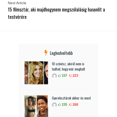
Next Article
15 filmsztár, aki majdhogynem megszólalásig hasonlít a
testvérére
Legkedveltebb
10 színész, akiről nem is
tudtad, hogy már meghalt
157
223
Gyereksztárok akkor és most
155
268