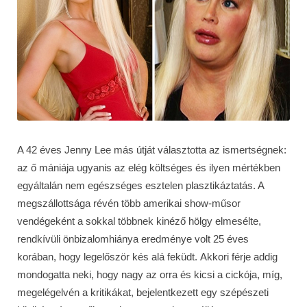
A 42 éves Jenny Lee más útját választotta az ismertségnek:
az ő mániája ugyanis az elég költséges és ilyen mértékben
egyáltalán nem egészséges esztelen plasztikáztatás. A
megszállottsága révén több amerikai show-műsor
vendégeként a sokkal többnek kinéző hölgy elmesélte,
rendkívüli önbizalomhiánya eredménye volt 25 éves
korában, hogy legelőször kés alá feküdt. Akkori férje addig
mondogatta neki, hogy nagy az orra és kicsi a cickója, míg,
megelégelvén a kritikákat, bejelentkezett egy szépészeti