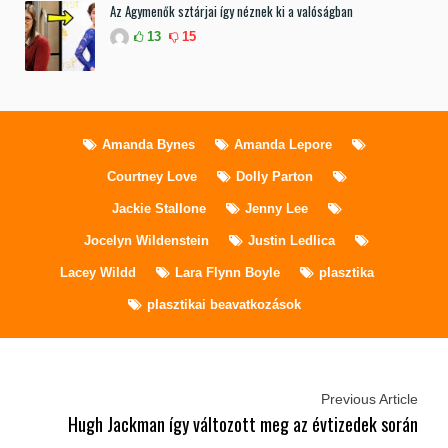
Az Agymenők sztárjai így néznek ki a valóságban
13
15
Amanda Bynes
Amanda Lepore
Courtney Love
Dolly Parton
Jackie Stallone
Jenny Lee
Jocelyn Wildenstein
Justin Ledlica
Lacey Wildd
Lara Flynn Boyle
plasztika
plasztikai beavatkozások
Previous Article
Hugh Jackman így változott meg az évtizedek során