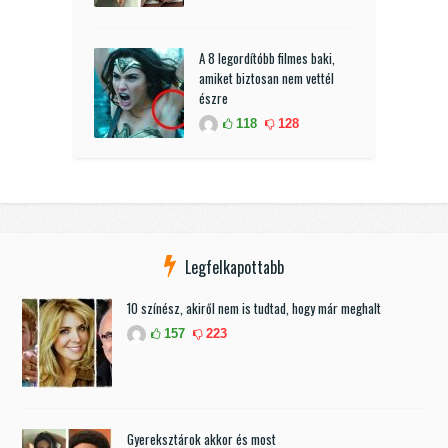
A 8 legordítóbb filmes baki,
amiket biztosan nem vettél
észre
118
128
Legfelkapottabb
10 színész, akiről nem is tudtad, hogy már meghalt
157
223
Gyereksztárok akkor és most