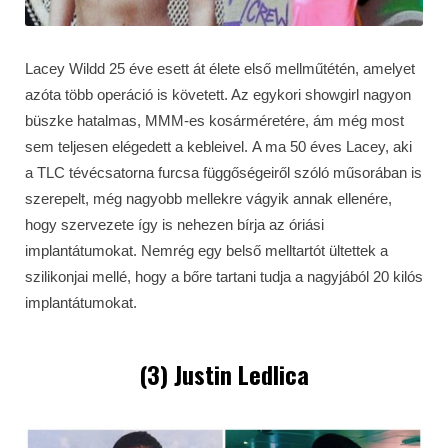
Lacey Wildd 25 éve esett át élete első mellműtétén, amelyet
azóta több operáció is követett. Az egykori showgirl nagyon
büszke hatalmas, MMM-es kosárméretére, ám még most
sem teljesen elégedett a kebleivel. A ma 50 éves Lacey, aki
a TLC tévécsatorna furcsa függőségeiről szóló műsorában is
szerepelt, még nagyobb mellekre vágyik annak ellenére,
hogy szervezete így is nehezen bírja az óriási
implantátumokat. Nemrég egy belső melltartót ültettek a
szilikonjai mellé, hogy a bőre tartani tudja a nagyjából 20 kilós
implantátumokat.
(3) Justin Ledlica