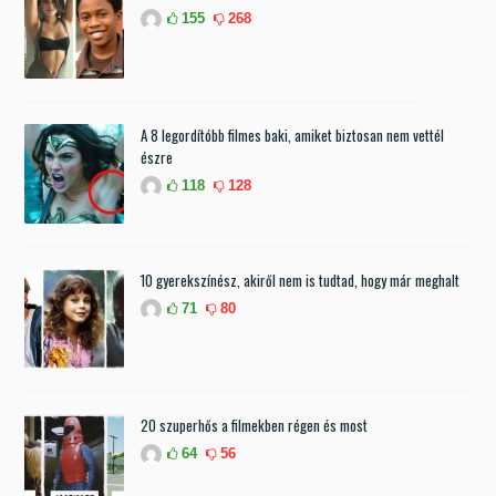
155
268
A 8 legordítóbb filmes baki, amiket biztosan nem vettél
észre
118
128
10 gyerekszínész, akiről nem is tudtad, hogy már meghalt
71
80
20 szuperhős a filmekben régen és most
64
56