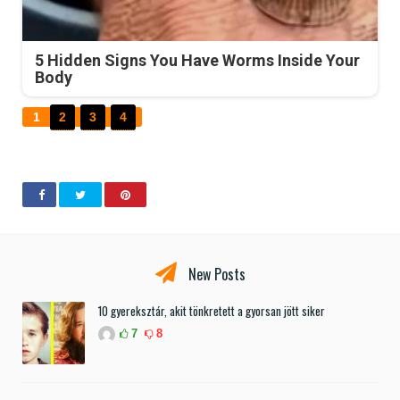
5 Hidden Signs You Have Worms Inside Your
Body
1
2
3
4
New Posts
10 gyereksztár, akit tönkretett a gyorsan jött siker
7
8