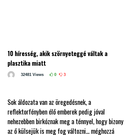
10 híresség, akik szörnyeteggé váltak a
plasztika miatt
32481
Views
0
3
Sok áldozata van az öregedésnek, a
reflektorfényben élő emberek pedig jóval
nehezebben birkóznak meg a ténnyel, hogy bizony
az ő külsejük is meg fog változni… méghozzá