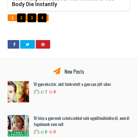
Body Die Instantly
1
2
3
4
New Posts
10 gyereksztár, akit tönkretett a gyorsan jött siker
7
8
10 tény a gyermek színészekkel való együttműködésről, amiről
fogalmunk sem volt
0
0