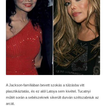
A Jackson-famíliában bevett szokás a túlzásba vitt
plasztikáztatás, és ez alól Latoya sem kivétel. Tucatnyi
műtét során a sebészeknek sikerült durván szétszabniuk az
arcát.