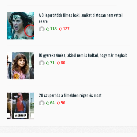
A 8 legordítóbb filmes baki, amiket biztosan nem vettél
észre
118
127
10 gyerekszínész, akiről nem is tudtad, hogy már meghalt
71
80
20 szuperhős a filmekben régen és most
64
56