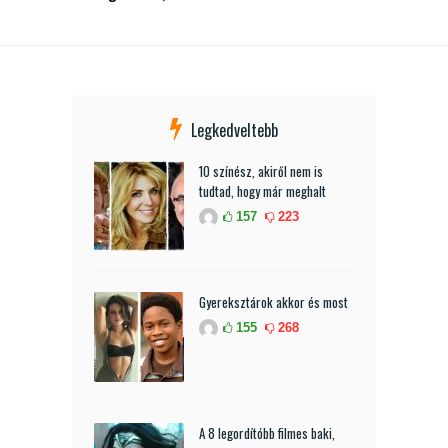
Legkedveltebb
10 színész, akiről nem is
tudtad, hogy már meghalt
157
223
Gyereksztárok akkor és most
155
268
A 8 legordítóbb filmes baki,