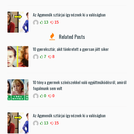
Az Agymenők sztárjai így néznek ki a valóságban
13
15
Related Posts
10 gyereksztár, akit tönkretett a gyorsan jött siker
7
8
10 tény a gyermek színészekkel való együttműködésről, amiről
fogalmunk sem volt
0
0
Az Agymenők sztárjai így néznek ki a valóságban
13
15