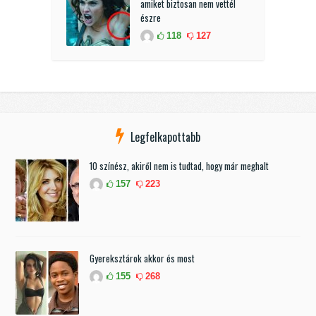
amiket biztosan nem vettél
észre
118
127
Legfelkapottabb
10 színész, akiről nem is tudtad, hogy már meghalt
157
223
Gyereksztárok akkor és most
155
268