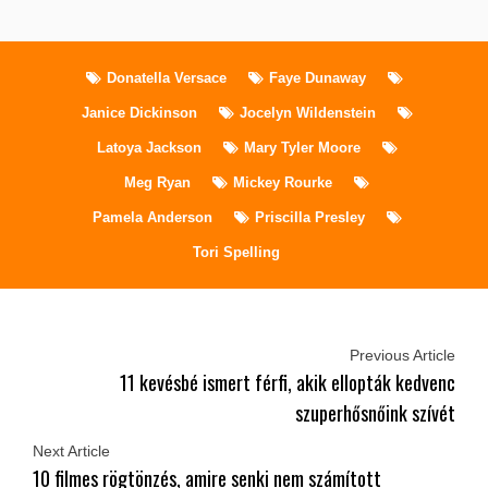
Donatella Versace
Faye Dunaway
Janice Dickinson
Jocelyn Wildenstein
Latoya Jackson
Mary Tyler Moore
Meg Ryan
Mickey Rourke
Pamela Anderson
Priscilla Presley
Tori Spelling
Previous Article
11 kevésbé ismert férfi, akik ellopták kedvenc
szuperhősnőink szívét
Next Article
10 filmes rögtönzés, amire senki nem számított