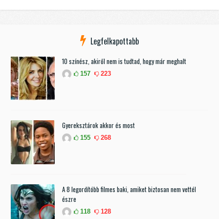
Legfelkapottabb
10 színész, akiről nem is tudtad, hogy már meghalt
157
223
Gyereksztárok akkor és most
155
268
A 8 legordítóbb filmes baki, amiket biztosan nem vettél
észre
118
128