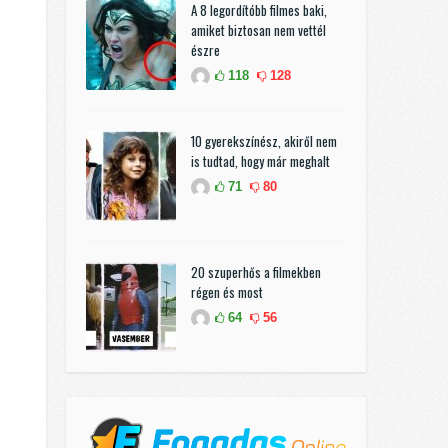
A 8 legordítóbb filmes baki,
amiket biztosan nem vettél
észre
118
128
10 gyerekszínész, akiről nem
is tudtad, hogy már meghalt
71
80
20 szuperhős a filmekben
régen és most
64
56