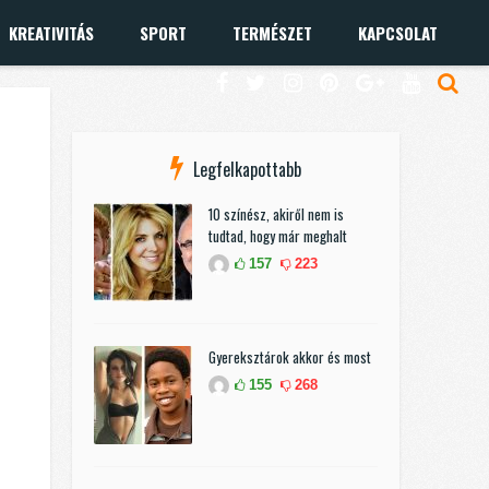
KREATIVITÁS
SPORT
TERMÉSZET
KAPCSOLAT
Legfelkapottabb
10 színész, akiről nem is
tudtad, hogy már meghalt
157
223
Gyereksztárok akkor és most
155
268