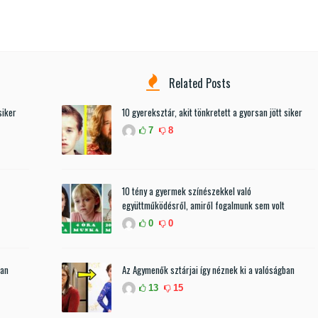
Related Posts
siker
10 gyereksztár, akit tönkretett a gyorsan jött siker
7
8
10 tény a gyermek színészekkel való
együttműködésről, amiről fogalmunk sem volt
0
0
ban
Az Agymenők sztárjai így néznek ki a valóságban
13
15