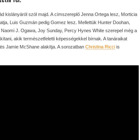
d kislányáról szól majd. A címszereplő Jenna Ortega lesz, Morticia
hatja, Luis Guzmán pedig Gomez lesz. Mellettük Hunter Doohan,
Naomi J. Ogawa, Joy Sunday, Percy Hynes White szerepel még a
lakítani, akik természetfeletti képességekkel bírnak. A tanáraikat
e és Jamie McShane alakítja. A sorozatban
Christina Ricci
is