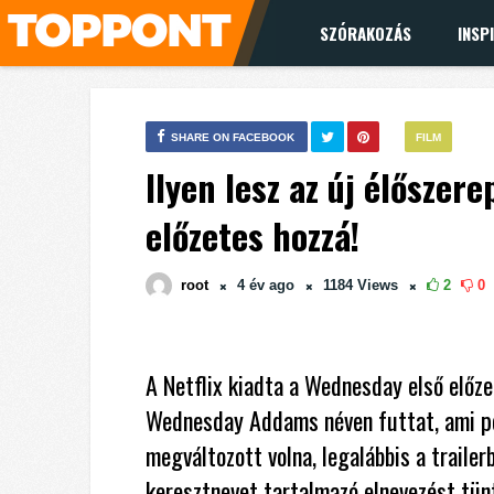
SZÓRAKOZÁS
INSP
SHARE ON FACEBOOK
FILM
Ilyen lesz az új élőszer
előzetes hozzá!
root
4 év
ago
1184
Views
2
0
A Netflix kiadta a Wednesday első előzet
Wednesday Addams néven futtat, ami per
megváltozott volna, legalábbis a trailer
keresztnevet tartalmazó elnevezést tünt