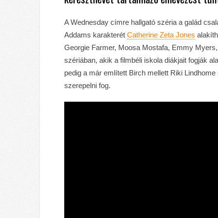
A Wednesday címre hallgató széria a galád csalá
Addams karakterét
Catherine Zeta Jones
alakít
Georgie Farmer, Moosa Mostafa, Emmy Myers, 
szériában, akik a filmbéli iskola diákjait fogják a
pedig a már említett Birch mellett Riki Lindhom
szerepelni fog.