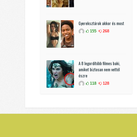
Gyereksztárok akkor és most
155
268
A 8 legordítóbb filmes baki,
amiket biztosan nem vettél
észre
118
128