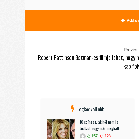
Addam
Previous
Robert Pattinson Batman-es filmje lehet, hogy
kap fol
Legkedveltebb
10 színész, akiről nem is
tudtad, hogy már meghalt
157
223