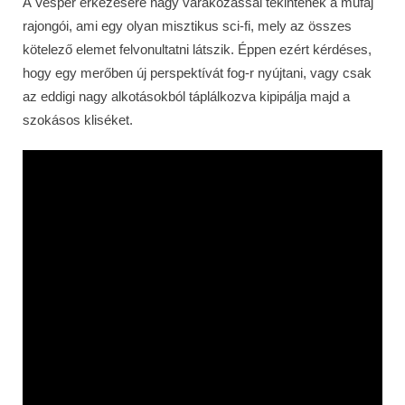
A Vesper érkezésére nagy várakozással tekintenek a műfaj
rajongói, ami egy olyan misztikus sci-fi, mely az összes
kötelező elemet felvonultatni látszik. Éppen ezért kérdéses,
hogy egy merőben új perspektívát fog-r nyújtani, vagy csak
az eddigi nagy alkotásokból táplálkozva kipipálja majd a
szokásos kliséket.