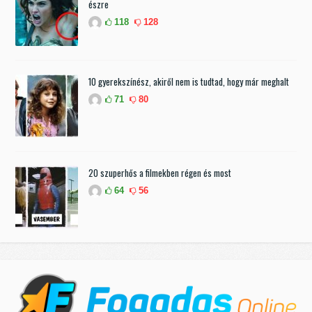
észre
118
128
10 gyerekszínész, akiről nem is tudtad, hogy már meghalt
71
80
20 szuperhős a filmekben régen és most
64
56