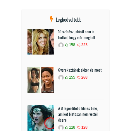
Legkedveltebb
10 színész, akiről nem is
tudtad, hogy már meghalt
158
223
Gyereksztárok akkor és most
155
268
A 8 legordítóbb filmes baki,
amiket biztosan nem vettél
észre
118
128