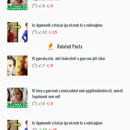
0
0
Az Agymenők sztárjai így néznek ki a valóságban
13
15
Related Posts
10 gyereksztár, akit tönkretett a gyorsan jött siker
7
8
10 tény a gyermek színészekkel való együttműködésről, amiről
fogalmunk sem volt
0
0
Az Agymenők sztárjai így néznek ki a valóságban