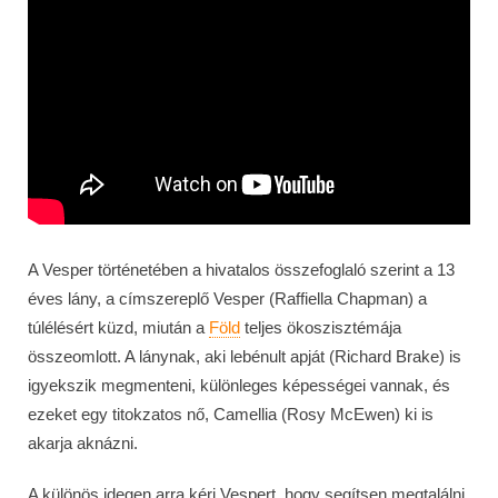
A Vesper történetében a hivatalos összefoglaló szerint a 13
éves lány, a címszereplő Vesper (Raffiella Chapman) a
túlélésért küzd, miután a
Föld
teljes ökoszisztémája
összeomlott. A lánynak, aki lebénult apját (Richard Brake) is
igyekszik megmenteni, különleges képességei vannak, és
ezeket egy titokzatos nő, Camellia (Rosy McEwen) ki is
akarja aknázni.
A különös idegen arra kéri Vespert, hogy segítsen megtalálni