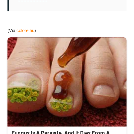
(Via
colore.hu
)
Fungus Is A Parasite, And It Dies From A