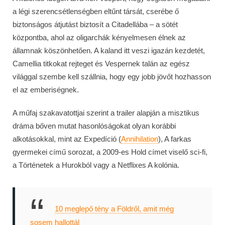
a légi szerencsétlenségben eltűnt társát, cserébe ő
biztonságos átjutást biztosít a Citadellába – a sötét
központba, ahol az oligarchák kényelmesen élnek az
államnak köszönhetően. A kaland itt veszi igazán kezdetét,
Camellia titkokat rejteget és Vespernek talán az egész
világgal szembe kell szállnia, hogy egy jobb jövőt hozhasson
el az emberiségnek.
A műfaj szakavatottjai szerint a trailer alapján a misztikus
dráma bőven mutat hasonlóságokat olyan korábbi
alkotásokkal, mint az Expedíció (
Annihilation
), A farkas
gyermekei című sorozat, a 2009-es Hold címet viselő sci-fi,
a Történetek a Hurokból vagy a Netflixes A kolónia.
10 meglepő tény a Földről, amit még
sosem hallottál