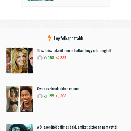
Legfelkapottabb
10 színész, akiről nem is tudtad, hogy már meghalt
158
223
Gyereksztárok akkor és most
155
268
A 8 legordítóbb filmes baki, amiket biztosan nem vettél