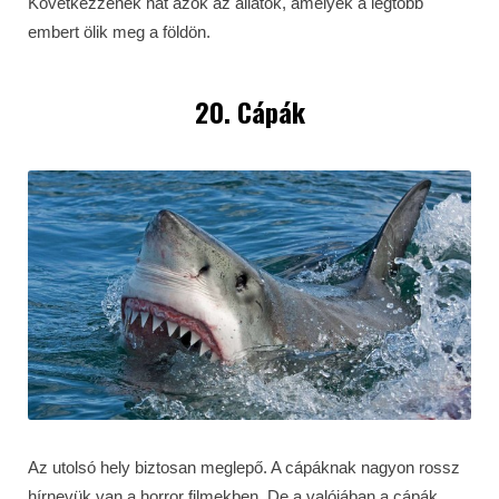
Következzenek hát azok az állatok, amelyek a legtöbb
embert ölik meg a földön.
20. Cápák
Az utolsó hely biztosan meglepő. A cápáknak nagyon rossz
hírnevük van a horror filmekben. De a valójában a cápák