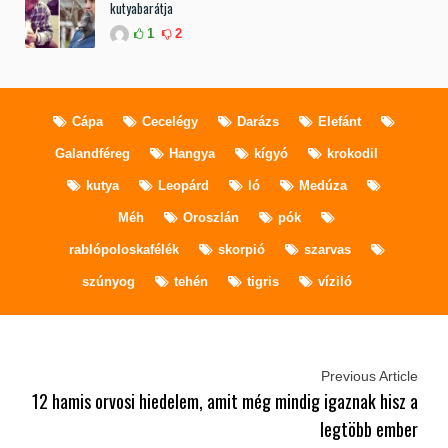
kutyabarátja
1
2
Cápa
Cecelégy
Darázs
Elefánt
Galandféreg
Hangya
kígyó
krokodil
kutya
Leopárd
ló
Medúza
Méh
Oroszlán
pók
rablópoloskafélék
skorpió
szarvas
szúnyog
tehén
tigris
víziló
Previous Article
12 hamis orvosi hiedelem, amit még mindig igaznak hisz a
legtöbb ember