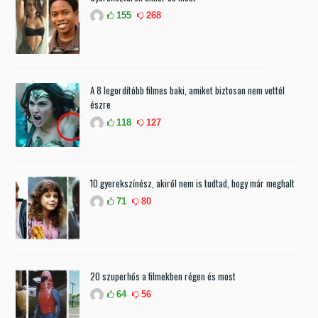
155
268
A 8 legordítóbb filmes baki, amiket biztosan nem vettél
észre
118
127
10 gyerekszínész, akiről nem is tudtad, hogy már meghalt
71
80
20 szuperhős a filmekben régen és most
64
56