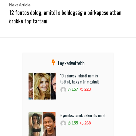
Next Article
12 fontos dolog, amitől a boldogság a párkapcsolatban
örökké fog tartani
Legkedveltebb
10 színész, akiről nem is
tudtad, hogy már meghalt
157
223
Gyereksztárok akkor és most
155
268