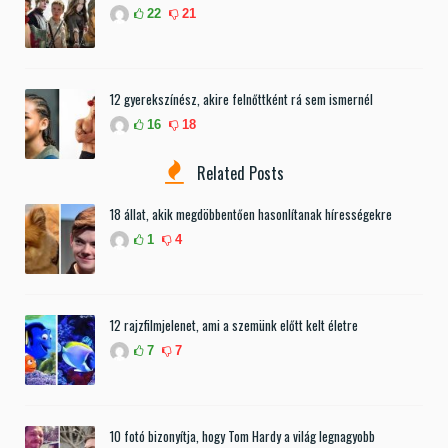
22
21
12 gyerekszínész, akire felnőttként rá sem ismernél
16
18
Related Posts
18 állat, akik megdöbbentően hasonlítanak hírességekre
1
4
12 rajzfilmjelenet, ami a szemünk előtt kelt életre
7
7
10 fotó bizonyítja, hogy Tom Hardy a világ legnagyobb