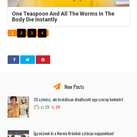
One Teaspoon And All The Worms In The
Body Die Instantly
1
2
3
4
New Posts
20 színész, aki brutálisan átváltozott egy szerep kedvéért
15
19
Így néznek ki a Narnia Krónikái sztárjai napjainkban!