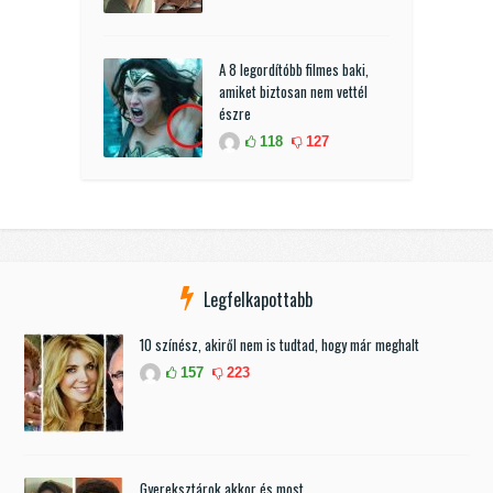
A 8 legordítóbb filmes baki,
amiket biztosan nem vettél
észre
118
127
Legfelkapottabb
10 színész, akiről nem is tudtad, hogy már meghalt
157
223
Gyereksztárok akkor és most