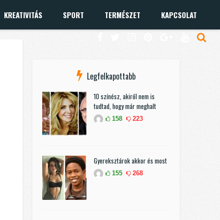
KREATIVITÁS
SPORT
TERMÉSZET
KAPCSOLAT
Legfelkapottabb
10 színész, akiről nem is
tudtad, hogy már meghalt
158
223
Gyereksztárok akkor és most
155
268