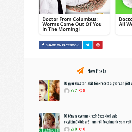
Doctor From Columbus:
Docto
Worms Come Out Of You
All W
In The Morning!
SHARE ON FACEBOOK
New Posts
10 gyereksztár, akit tönkretett a gyorsan jött 
7
8
10 tény a gyermek színészekkel való
együttműködésről, amiről fogalmunk sem volt
0
0