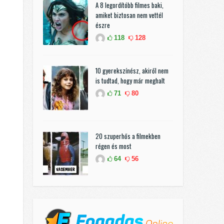
A 8 legordítóbb filmes baki,
amiket biztosan nem vettél
észre
118
128
10 gyerekszínész, akiről nem
is tudtad, hogy már meghalt
71
80
20 szuperhős a filmekben
régen és most
64
56