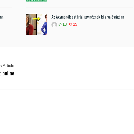
ban
Az Agymenők sztárjai így néznek ki a valóságban
13
15
 Article
t online