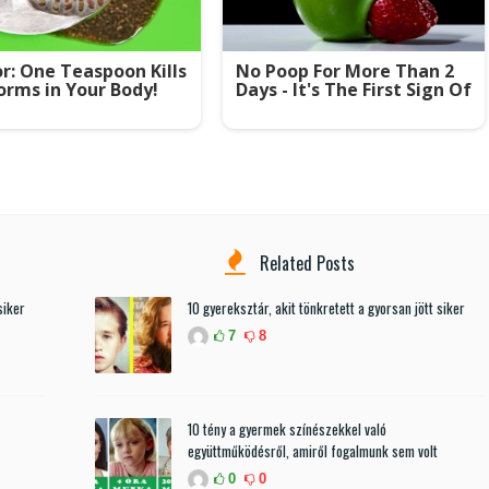
r: One Teaspoon Kills
No Poop For More Than 2
orms in Your Body!
Days - It's The First Sign Of
Related Posts
siker
10 gyereksztár, akit tönkretett a gyorsan jött siker
7
8
10 tény a gyermek színészekkel való
együttműködésről, amiről fogalmunk sem volt
0
0