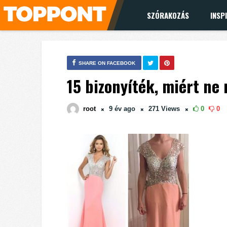
SZÓRAKOZÁS
INSP
SHARE ON FACEBOOK
15 bizonyíték, miért ne 
root
9 év
ago
271
Views
0
0