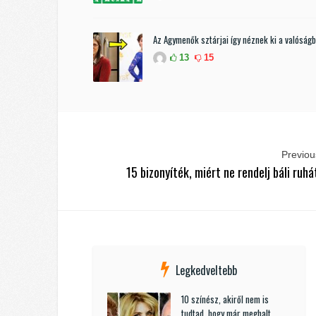
Az Agymenők sztárjai így néznek ki a valóság
13
15
Previous
15 bizonyíték, miért ne rendelj báli ruhá
Legkedveltebb
10 színész, akiről nem is
tudtad, hogy már meghalt