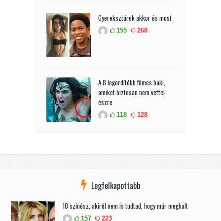
Gyereksztárok akkor és most
155
268
A 8 legordítóbb filmes baki,
amiket biztosan nem vettél
észre
118
128
Legfelkapottabb
10 színész, akiről nem is tudtad, hogy már meghalt
157
223