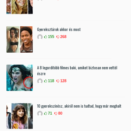
Gyereksztárok akkor és most
155
268
A 8 legordítóbb filmes baki, amiket biztosan nem vettél
észre
118
128
10 gyerekszínész, akiről nem is tudtad, hogy már meghalt
71
80