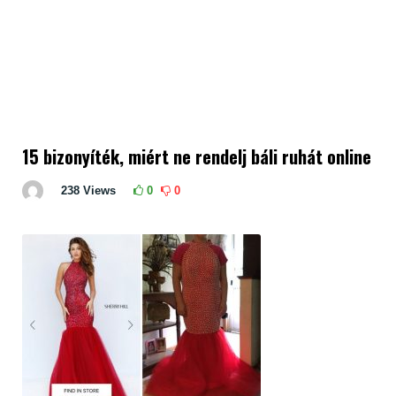
15 bizonyíték, miért ne rendelj báli ruhát online
238
Views
0
0