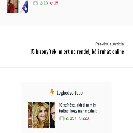
13
15
Previous Article
15 bizonyíték, miért ne rendelj báli ruhát online
Legkedveltebb
10 színész, akiről nem is
tudtad, hogy már meghalt
157
223