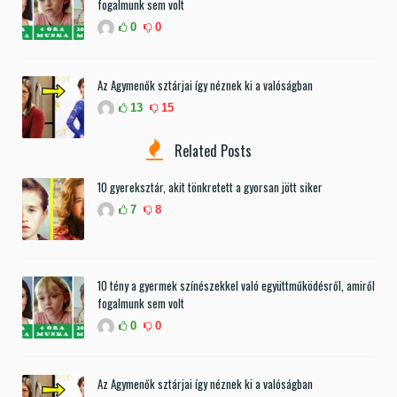
fogalmunk sem volt
0
0
Az Agymenők sztárjai így néznek ki a valóságban
13
15
Related Posts
10 gyereksztár, akit tönkretett a gyorsan jött siker
7
8
10 tény a gyermek színészekkel való együttműködésről, amiről
fogalmunk sem volt
0
0
Az Agymenők sztárjai így néznek ki a valóságban